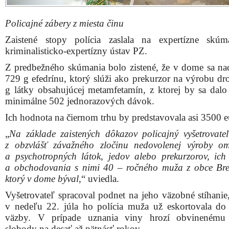
Policajné zábery z miesta činu
Zaistené stopy polícia zaslala na expertízne skú
kriminalisticko-expertízny ústav PZ.
Z predbežného skúmania bolo zistené, že v dome sa na
729 g efedrínu, ktorý slúži ako prekurzor na výrobu dr
g látky obsahujúcej metamfetamín, z ktorej by sa dalo
minimálne 502 jednorazových dávok.
Ich hodnota na čiernom trhu by predstavovala asi 3500 e
„
Na základe zaistených dôkazov policajný vyšetrovateľ
z obzvlášť závažného zločinu nedovolenej výroby 
a psychotropných látok, jedov alebo prekurzorov, ich
a obchodovania s nimi 40 – ročného muža z obce Bre
ktorý v dome býval
,“ uviedla.
Vyšetrovateľ spracoval podnet na jeho väzobné stíhanie
v nedeľu 22. júla ho polícia muža už eskortovala d
väzby. V prípade uznania viny hrozí obvinenému 
slobody na desať až pätnásť rokov.