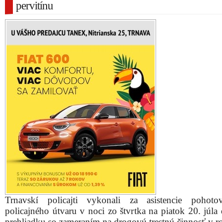
pervitínu
Trnavskí policajti vykonali za asistencie pohoto
policajného útvaru v noci zo štvrtka na piatok 20. júl
prehliadku so zameraním na drogovú trestnú činnosť v 