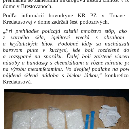
dome v Brestovanoch.
Podľa informácií hovorkyne KR PZ v Trnave 
Kredatusovej v dome zadržali šesť podozrivých.
„
Pri prehliadke policajti zaistili množstvo stôp, ak
z varného skla, igelitové vrecká s obsahom 
a kryštalických látok. Podobné látky sa nachádza
barovom pulte v kuchyni, kde boli rozdelené d
a rozsypané na sporáku. Ďalej boli zaistené viacer
nádoby a bandasky s chemikáliami a rôzne náradie p
na výrobu metamfetamínu. Vo dvojitej podlahe na pov
nájdená sklená nádoba s bielou látkou
,“ konkretiz
Kredatusová.