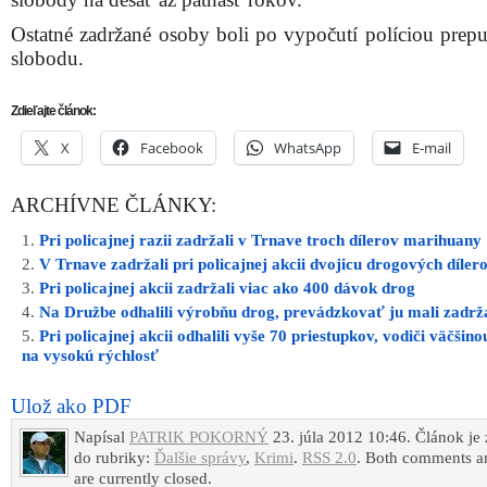
Ostatné zadržané osoby boli po vypočutí políciou prepu
slobodu.
Zdieľajte článok:
X
Facebook
WhatsApp
E-mail
ARCHÍVNE ČLÁNKY:
Pri policajnej razii zadržali v Trnave troch dílerov marihuany
V Trnave zadržali pri policajnej akcii dvojicu drogových díler
Pri policajnej akcii zadržali viac ako 400 dávok drog
Na Družbe odhalili výrobňu drog, prevádzkovať ju mali zadrža
Pri policajnej akcii odhalili vyše 70 priestupkov, vodiči väčšinou
na vysokú rýchlosť
Ulož ako PDF
Napísal
PATRIK POKORNÝ
23. júla 2012 10:46. Článok je
do rubriky:
Ďalšie správy
,
Krimi
.
RSS 2.0
. Both comments a
are currently closed.