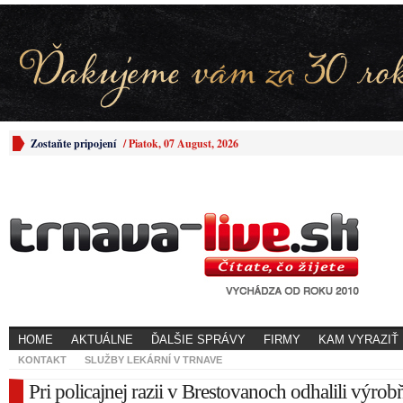
Zostaňte pripojení
/
Piatok, 07 August, 2026
HOME
AKTUÁLNE
ĎALŠIE SPRÁVY
FIRMY
KAM VYRAZIŤ
KONTAKT
SLUŽBY LEKÁRNÍ V TRNAVE
Pri policajnej razii v Brestovanoch odhalili výrob