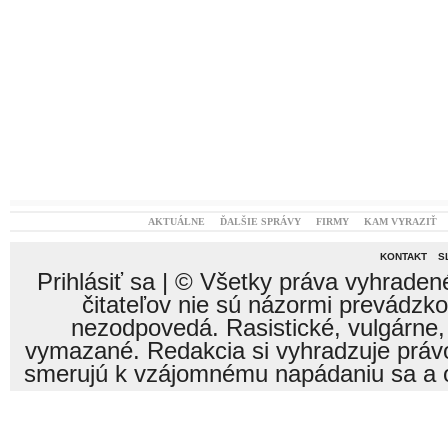
AKTUÁLNE
ĎALŠIE SPRÁVY
FIRMY
KAM VYRAZIŤ
KONTAKT
S
Prihlásiť sa
| © Všetky práva vyhraden
čitateľov nie sú názormi prevádzk
nezodpovedá. Rasistické, vulgárne,
vymazané. Redakcia si vyhradzuje právo
smerujú k vzájomnému napádaniu sa a o