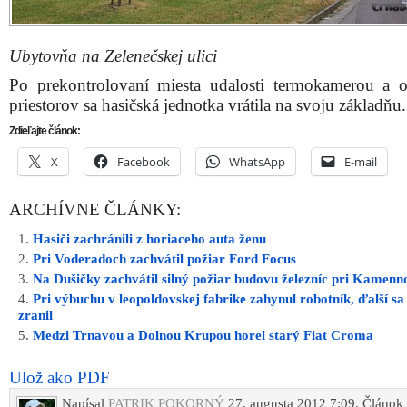
Ubytovňa na Zelenečskej ulici
Po prekontrolovaní miesta udalosti termokamerou a o
priestorov sa hasičská jednotka vrátila na svoju základňu.
Zdieľajte článok:
X
Facebook
WhatsApp
E-mail
ARCHÍVNE ČLÁNKY:
Hasiči zachránili z horiaceho auta ženu
Pri Voderadoch zachvátil požiar Ford Focus
Na Dušičky zachvátil silný požiar budovu železníc pri Kamen
Pri výbuchu v leopoldovskej fabrike zahynul robotník, ďalší s
zranil
Medzi Trnavou a Dolnou Krupou horel starý Fiat Croma
Ulož ako PDF
Napísal
PATRIK POKORNÝ
27. augusta 2012 7:09. Článok 