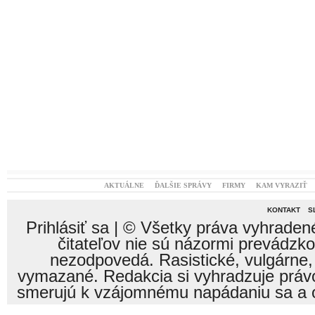
AKTUÁLNE
ĎALŠIE SPRÁVY
FIRMY
KAM VYRAZIŤ
KONTAKT
S
Prihlásiť sa
| © Všetky práva vyhraden
čitateľov nie sú názormi prevádzk
nezodpovedá. Rasistické, vulgárne,
vymazané. Redakcia si vyhradzuje právo
smerujú k vzájomnému napádaniu sa a o