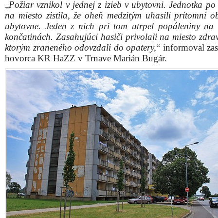
„
Požiar vznikol v jednej z izieb v ubytovni. Jednotka po
na miesto zistila, že oheň medzitým uhasili prítomní ob
ubytovne. Jeden z nich pri tom utrpel popáleniny na
končatinách. Zasahujúci hasiči privolali na miesto zdra
ktorým zraneného odovzdali do opatery,
“ informoval zas
hovorca KR HaZZ v Trnave Marián Bugár.