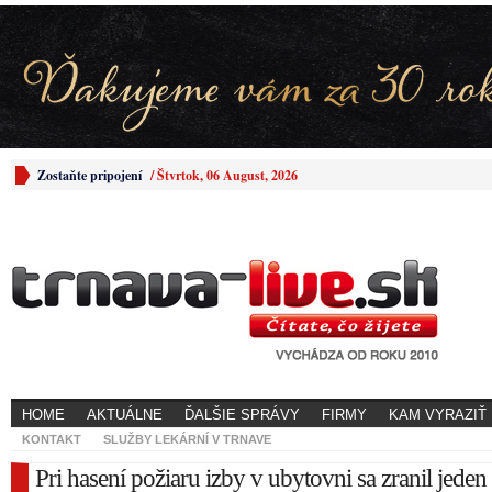
Zostaňte pripojení
/
Štvrtok, 06 August, 2026
HOME
AKTUÁLNE
ĎALŠIE SPRÁVY
FIRMY
KAM VYRAZIŤ
KONTAKT
SLUŽBY LEKÁRNÍ V TRNAVE
Pri hasení požiaru izby v ubytovni sa zranil jeden