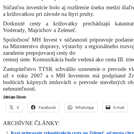
Súčasťou investície bolo aj rozšírenie úseku medzi diaľ
a križovatkou pri závode na štyri pruhy.
Dotknuté cesty a križovatky prechádzajú katastra
Voderady, Majcichov a Zeleneč.
Spoločnosť MH Invest v súčasnosti pripravuje podanie 
na Ministerstvo dopravy, výstavby a regionálneho rozvo
zaradenie prepojovacej cesty do
cestnej siete. Komunikácia bude vedená ako cesta III. trie
Zastupiteľstvo TTSK schválilo uznesenie o prevode vla
už v roku 2007 a s MH Investom má podpísané Z
budúcich kúpnych zmluvách o prevode stavebných ob
nehnuteľností.
Zdieľajte článok:
X
Facebook
WhatsApp
E-mail
ARCHÍVNE ČLÁNKY:
Kraj pripravuje rekonštrukciu cesty na Zeleneč, od mesta chce