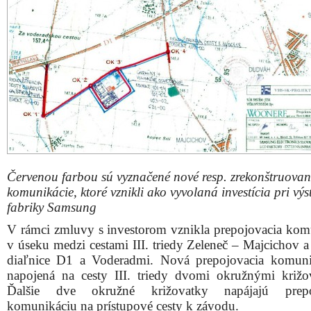
Červenou farbou sú vyznačené nové resp. zrekonštruovan
komunikácie, ktoré vznikli ako vyvolaná investícia pri vý
fabriky Samsung
V rámci zmluvy s investorom vznikla prepojovacia kom
v úseku medzi cestami III. triedy Zeleneč – Majcichov 
diaľnice D1 a Voderadmi. Nová prepojovacia komuni
napojená na cesty III. triedy dvomi okružnými križo
Ďalšie dve okružné križovatky napájajú prepo
komunikáciu na prístupové cesty k závodu.