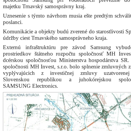
majetku Trnavský samosprávny kraj.
Uznesenie s týmto návrhom musia ešte predtým schváliť
poslanci.
Komunikácie a objekty budú zverené do starostlivosti Sp
údržby ciest Trnavského samosprávneho kraja.
Externú infraštruktúru pre závod Samsung vybud
prostriedkov štátneho rozpočtu spoločnosť MH Inves
dcérskou spoločnosťou Ministerstva hospodárstva SR
spoločnosti MH Invest, s.r.o. bolo splnenie zmluvných 
vyplývajúcich z investičnej zmluvy uzatvorene
Slovenskou republikou a juhokórejskou spolo
SAMSUNG Electronics.