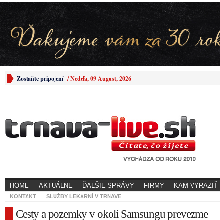
Zostaňte pripojení
/
Nedeľa, 09 August, 2026
HOME
AKTUÁLNE
ĎALŠIE SPRÁVY
FIRMY
KAM VYRAZIŤ
KONTAKT
SLUŽBY LEKÁRNÍ V TRNAVE
Cesty a pozemky v okolí Samsungu prevezme