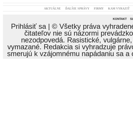
AKTUÁLNE
ĎALŠIE SPRÁVY
FIRMY
KAM VYRAZIŤ
KONTAKT
S
Prihlásiť sa
| © Všetky práva vyhraden
čitateľov nie sú názormi prevádzk
nezodpovedá. Rasistické, vulgárne,
vymazané. Redakcia si vyhradzuje právo
smerujú k vzájomnému napádaniu sa a o