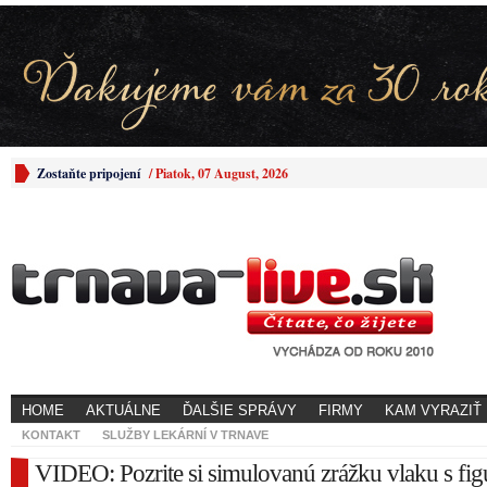
Zostaňte pripojení
/
Piatok, 07 August, 2026
HOME
AKTUÁLNE
ĎALŠIE SPRÁVY
FIRMY
KAM VYRAZIŤ
KONTAKT
SLUŽBY LEKÁRNÍ V TRNAVE
VIDEO: Pozrite si simulovanú zrážku vlaku s fig