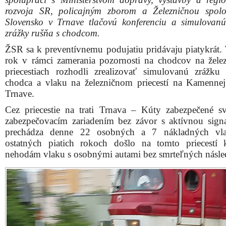
rozvoja SR, policajným zborom a Železničnou spol
Slovensko v Trnave tlačovú konferenciu a simulovan
zrážky rušňa s chodcom.
ŽSR sa k preventívnemu podujatiu pridávaju piatykrát. 
rok v rámci zamerania pozornosti na chodcov na žele
priecestiach rozhodli zrealizovať simulovanú zrážku 
chodca a vlaku na železničnom priecestí na Kamennej
Trnave.
Cez priecestie na trati Trnava – Kúty zabezpečené s
zabezpečovacím zariadením bez závor s aktívnou signa
prechádza denne 22 osobných a 7 nákladných vl
ostatných piatich rokoch došlo na tomto priecest
nehodám vlaku s osobnými autami bez smrteľných násle