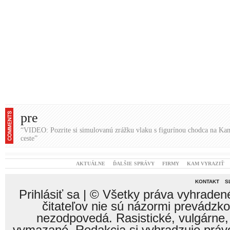
pre
“VIDEO: Pozrite si simulovanú zrážku vlaku s figurínou chodca na Ka
ceste”
AKTUÁLNE
ĎALŠIE SPRÁVY
FIRMY
KAM VYRAZIŤ
KONTAKT
S
Prihlásiť sa
| © Všetky práva vyhraden
čitateľov nie sú názormi prevádzk
nezodpovedá. Rasistické, vulgárne,