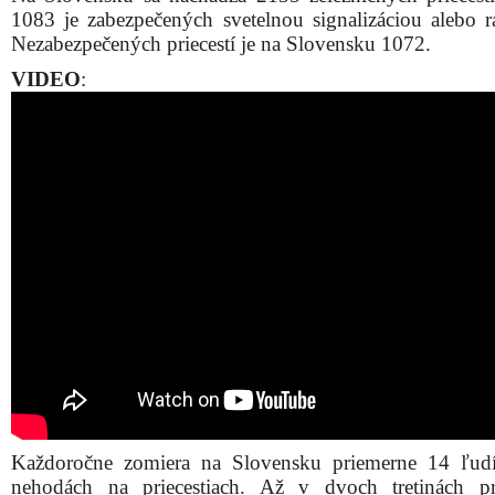
1083 je zabezpečených svetelnou signalizáciou alebo 
Nezabezpečených priecestí je na Slovensku 1072.
VIDEO
:
Každoročne zomiera na Slovensku priemerne 14 ľud
nehodách na priecestiach. Až v dvoch tretinách p