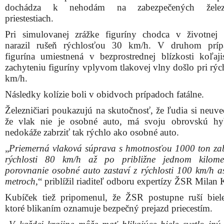
dochádza k nehodám na zabezpečených želez
priestestiach.
Pri simulovanej zrážke figuríny chodca v životnej 
narazil rušeň rýchlosťou 30 km/h. V druhom príp
figurína umiestnená v bezprostrednej blízkosti koľaj
zachyteniu figuríny vplyvom tlakovej vlny došlo pri rýc
km/h.
Následky kolízie boli v obidvoch prípadoch fatálne.
Železničiari poukazujú na skutočnosť, že ľudia si neuv
že vlak nie je osobné auto, má svoju obrovskú hy
nedokáže zabrziť tak rýchlo ako osobné auto.
„
Priemerná vlaková súprava s hmotnosťou 1000 ton zab
rýchlosti 80 km/h až po približne jednom kilomet
porovnanie osobné auto zastaví z rýchlosti 100 km/h a
metroch
,“ priblížil riaditeľ odboru expertízy ŽSR Milan
Kubíček tiež pripomenul, že ŽSR postupne ruší biele
ktoré blikaním oznamuje bezpečný prejazd priecestím.