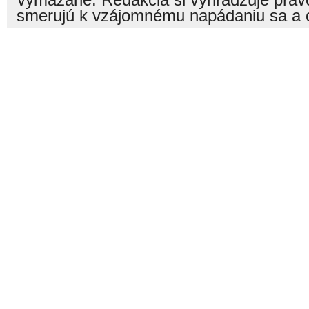
vymazané. Redakcia si vyhradzuje právo
smerujú k vzájomnému napádaniu sa a o