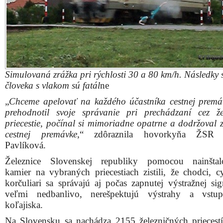
Simulovaná zrážka pri rýchlosti 30 a 80 km/h. Následky s
človeka s vlakom sú fatál
ne
„
Chceme apelovať na každého účastníka cestnej premá
prehodnotil svoje správanie pri prechádzaní cez že
priecestie, počínal si mimoriadne opatrne a dodržoval 
cestnej premávke
,“ zdôraznila hovorkyňa ŽSR 
Pavlíková.
Železnice Slovenskej republiky pomocou nainštal
kamier na vybraných priecestiach zistili, že chodci, cy
korčuliari sa správajú aj počas zapnutej výstražnej sig
veľmi nedbanlivo, nerešpektujú výstrahy a vstu
koľajiska.
Na Slovensku sa nachádza 2155 železničných priecestí