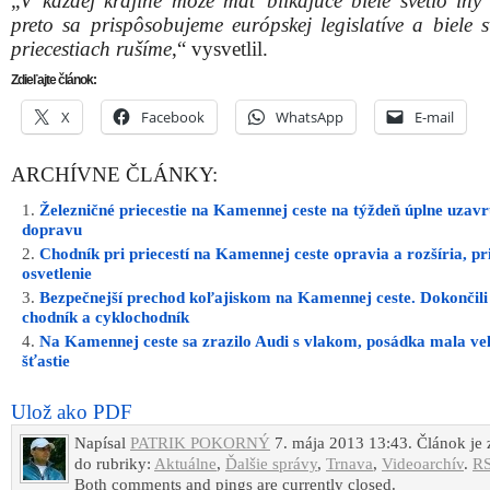
„
V každej krajine môže mať blikajúce biele svetlo iný
preto sa prispôsobujeme európskej legislatíve a biele s
priecestiach rušíme
,“ vysvetlil.
Zdieľajte článok:
X
Facebook
WhatsApp
E-mail
ARCHÍVNE ČLÁNKY:
Železničné priecestie na Kamennej ceste na týždeň úplne uzavr
dopravu
Chodník pri priecestí na Kamennej ceste opravia a rozšíria, pr
osvetlenie
Bezpečnejší prechod koľajiskom na Kamennej ceste. Dokončili
chodník a cyklochodník
Na Kamennej ceste sa zrazilo Audi s vlakom, posádka mala ve
šťastie
Ulož ako PDF
Napísal
PATRIK POKORNÝ
7. mája 2013 13:43. Článok je
do rubriky:
Aktuálne
,
Ďalšie správy
,
Trnava
,
Videoarchív
.
RS
Both comments and pings are currently closed.