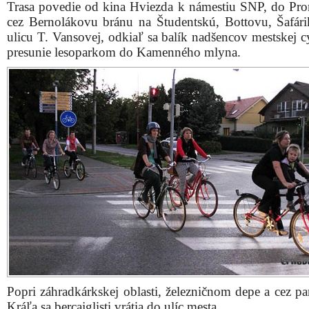
Trasa povedie od kina Hviezda k námestiu SNP, do Pr
cez Bernolákovu bránu na Študentskú, Bottovu, Šafár
ulicu T. Vansovej, odkiaľ sa balík nadšencov mestskej c
presunie lesoparkom do Kamenného mlyna.
Popri záhradkárkskej oblasti, železničnom depe a cez pa
Kráľa sa bercajglisti vrátia do ulíc mesta.