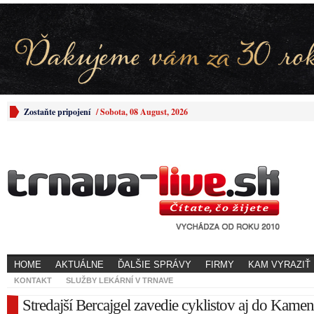
Zostaňte pripojení
/
Sobota, 08 August, 2026
HOME
AKTUÁLNE
ĎALŠIE SPRÁVY
FIRMY
KAM VYRAZIŤ
KONTAKT
SLUŽBY LEKÁRNÍ V TRNAVE
Stredajší Bercajgel zavedie cyklistov aj do Kame