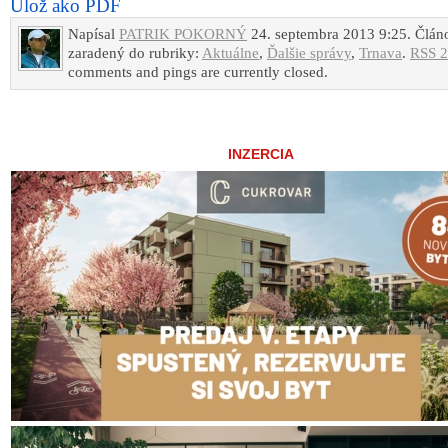
Ulož ako PDF
Napísal
PATRIK POKORNÝ
24. septembra 2013 9:25. Člán
zaradený do rubriky:
Aktuálne
,
Ďalšie správy
,
Trnava
.
RSS 2
comments and pings are currently closed.
INZERCIA