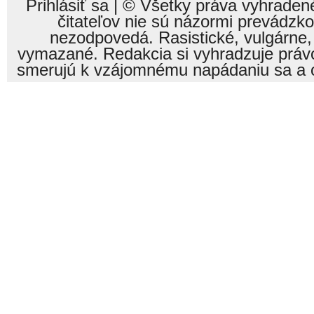
Prihlásiť sa
| © Všetky práva vyhraden
čitateľov nie sú názormi prevádzk
nezodpovedá. Rasistické, vulgárne,
vymazané. Redakcia si vyhradzuje právo
smerujú k vzájomnému napádaniu sa a o