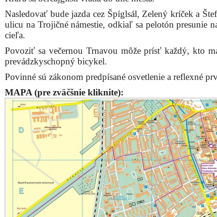
Nasledovať bude jazda cez Špíglsál, Zelený kríček a Šte
ulicu na Trojičné námestie, odkiaľ sa pelotón presunie 
cieľa.
Povoziť sa večernou Trnavou môže prísť každý, kto m
prevádzkyschopný bicykel.
Povinné sú zákonom predpísané osvetlenie a reflexné pr
MAPA (pre zväčšnie kliknite):