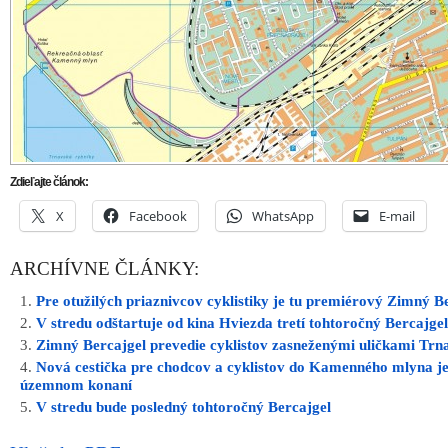
Zdieľajte článok:
X
Facebook
WhatsApp
E-mail
ARCHÍVNE ČLÁNKY:
Pre otužilých priaznivcov cyklistiky je tu premiérový Zimný B
V stredu odštartuje od kina Hviezda tretí tohtoročný Bercajgel
Zimný Bercajgel prevedie cyklistov zasneženými uličkami Trn
Nová cestička pre chodcov a cyklistov do Kamenného mlyna je
územnom konaní
V stredu bude posledný tohtoročný Bercajgel