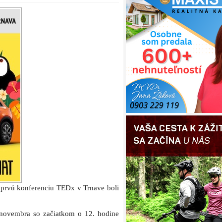
ky prvú konferenciu TEDx v Trnave boli
 novembra so začiatkom o 12. hodine