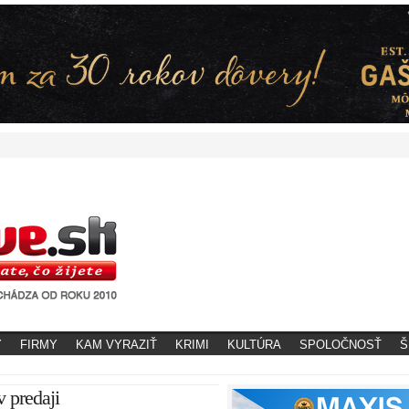
Y
FIRMY
KAM VYRAZIŤ
KRIMI
KULTÚRA
SPOLOČNOSŤ
Š
 predaji