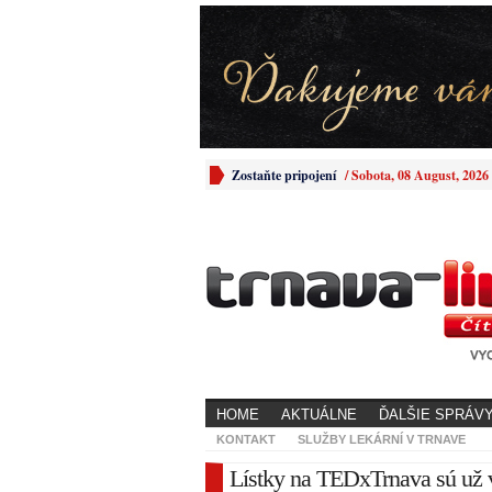
Zostaňte pripojení
/
Sobota, 08 August, 2026
HOME
AKTUÁLNE
ĎALŠIE SPRÁV
KONTAKT
SLUŽBY LEKÁRNÍ V TRNAVE
Lístky na TEDxTrnava sú už v