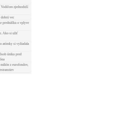
 Vodičom zjednoduší
e dobrú vec
e prednášku o vplyve
h. Ako si užiť
o atómky si vyžiadala
ôsob úniku pred
ióna
 milión z eurofondov,
estranstiev