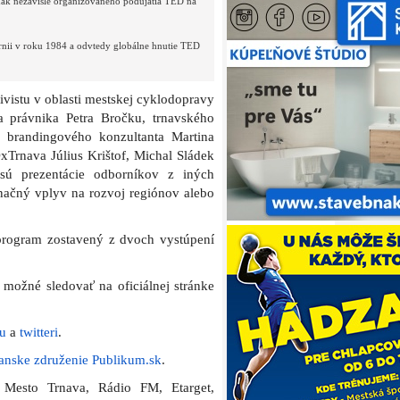
ak nezávisle organizovaného podujatia TED na
rnii v roku 1984 a odvtedy globálne hnutie TED
ivistu v oblasti mestskej cyklodopravy
a právnika Petra Bročku, trnavského
o brandingového konzultanta Martina
xTrnava Július Krištof, Michal Sládek
sú prezentácie odborníkov z iných
načný vplyv na rozvoj regiónov alebo
program zostavený z dvoch vystúpení
možné sledovať na oficiálnej stránke
u
a
twitteri
.
anske združenie Publikum.sk
.
i Mesto Trnava, Rádio FM, Etarget,