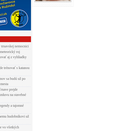
v trnavskej nemocnici
 meteorický roj
ovať aj z vyhliadky
de trénovať s katanou
nov sa budú už po
 mesta
Trnave prejde
zmluvu na stavebné
egendy a tajomné
rnemu hudobníkovi už
ie vo všetkých