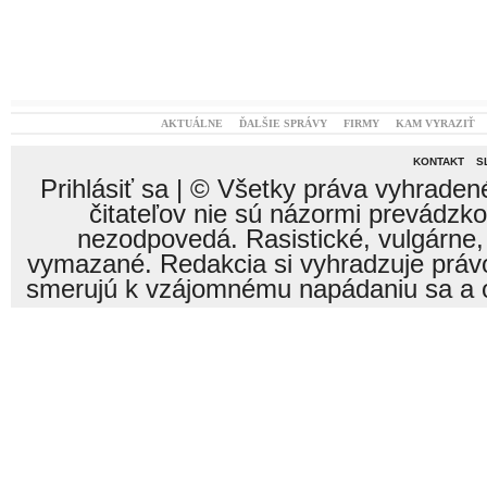
AKTUÁLNE
ĎALŠIE SPRÁVY
FIRMY
KAM VYRAZIŤ
KONTAKT
S
Prihlásiť sa
| © Všetky práva vyhraden
čitateľov nie sú názormi prevádzk
nezodpovedá. Rasistické, vulgárne,
vymazané. Redakcia si vyhradzuje právo
smerujú k vzájomnému napádaniu sa a o