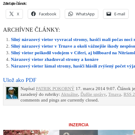
Zdieľajte článok:
X
Facebook
WhatsApp
E-mail
ARCHÍVNE ČLÁNKY:
Silný nárazový vietor vyvracal stromy, hasiči mali počas noci 
Silný nárazový vietor v Trnave a okolí vážnejšie škody nespôso
Silný vietor poškodil vodojem v Cíferi, aj billboard na Nitrians
Nárazový vietor zhadzoval stromy a konáre
Nárazový vietor lámal stromy, hasiči hlásili zvýšený počet výj
Ulož ako PDF
Napísal
PATRIK POKORNÝ
17. marca 2014 9:07. Článok j
zaradený do rubriky:
Aktuálne
,
Ďalšie správy
,
Trnava
.
RSS 2
comments and pings are currently closed.
INZERCIA