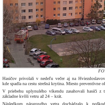
FOT
Hasičov privolali v nedeľu večer aj na Hviezdoslavov
kde spadla na cestu strešná krytina. Miesto preventívne oh
V priebehu uplynulého víkendu zasahovali hasiči z t
základne kvôli vetru až 24 – krát.
Následkom nárazového vetra dochádzalo k poškod