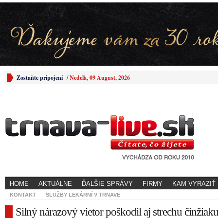
Zostaňte pripojení
/
Nedeľa, 09 August, 2026
HOME
AKTUÁLNE
ĎALŠIE SPRÁVY
FIRMY
KAM VYRAZIŤ
KONTAKT
SLUŽBY LEKÁRNÍ V TRNAVE
Silný nárazový vietor poškodil aj strechu činžiak