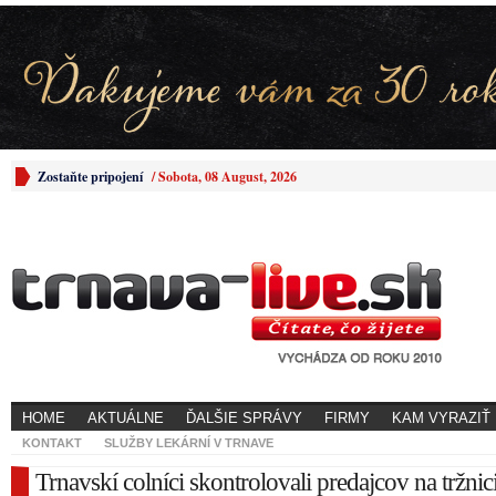
Zostaňte pripojení
/
Sobota, 08 August, 2026
HOME
AKTUÁLNE
ĎALŠIE SPRÁVY
FIRMY
KAM VYRAZIŤ
KONTAKT
SLUŽBY LEKÁRNÍ V TRNAVE
Trnavskí colníci skontrolovali predajcov na tržnic