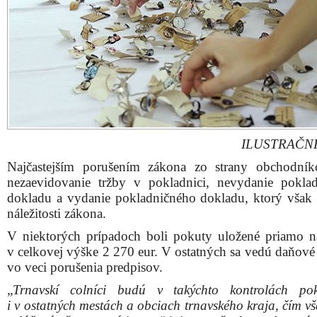
až 36 % predajcov.
Na kontrolu dodržiavania ustanovení zákona o po
elektronickej registračnej pokladnice si tentoraz trnavsk
vybrali na kontrolu trhové miesta v 16 mestách a obciac
vrátane Trnavy.
Z 36 skontrolovaných predajných miest zistili poruše
prípadoch, v niektorých i trojnásobné.