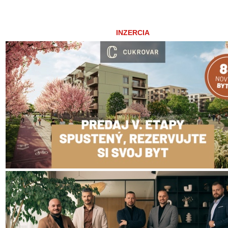
ARCHÍVNE ČLÁNKY:
Colníci kontrolovali prevádzky, obchodníkom udelili pokuty za
90-tisíc eur
Daniari aj colníci sa v lete zamerajú aj na bufety a stánkových
predajcov
Colníci nachytali ďalších obchodníkov. Padali pokuty aj zákaz
Takmer polovica obchodníkov nerešpektuje zákon o používaní
registračnej pokladnice
Obchodníci v Trnavskom kraji sa minulý rok polepšili
Ulož ako PDF
Napísal
REDAKCIA
14. mája 2014 12:19. Článok je zarade
rubriky:
Ďalšie správy
,
Spoločnosť
.
RSS 2.0
. Both comments
pings are currently closed.
INZERCIA