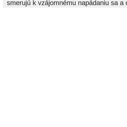
pre
“Trnavskí colníci skontrolovali predajcov na tržniciach, predpisy poruši
tretina”
AKTUÁLNE
ĎALŠIE SPRÁVY
FIRMY
KAM VYRAZIŤ
KONTAKT
S
Prihlásiť sa
| © Všetky práva vyhraden
čitateľov nie sú názormi prevádzk
nezodpovedá. Rasistické, vulgárne,
vymazané. Redakcia si vyhradzuje právo
smerujú k vzájomnému napádaniu sa a o