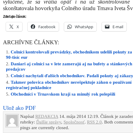
ILUSTRAČN
Najčastejším porušením zákona zo strany obchodní
nezaevidovanie tržby v pokladnici, nevydanie pokla
dokladu a vydanie pokladničného dokladu, ktorý však 
náležitosti zákona.
V niektorých prípadoch boli pokuty uložené priamo n
v celkovej výške 2 270 eur. V ostatných sa vedú daňové
vo veci porušenia predpisov.
„
Trnavskí colníci budú v takýchto kontrolách pok
i v ostatných mestách a obciach trnavského kraja, čím vš
vylúčené, že sa vrátia opäť i na už skontrolované 
skonštatovala hovorkyňa Colného úradu Trnava Iveta Šv
Zdieľajte článok:
X
Facebook
WhatsApp
E-mail