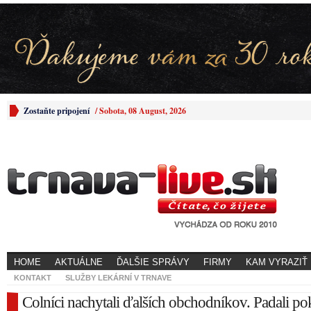
Zostaňte pripojení
/
Sobota, 08 August, 2026
HOME
AKTUÁLNE
ĎALŠIE SPRÁVY
FIRMY
KAM VYRAZIŤ
KONTAKT
SLUŽBY LEKÁRNÍ V TRNAVE
Colníci nachytali ďalších obchodníkov. Padali po