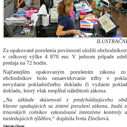
ILUSTRAČN
Za opakované porušenia povinností uložili obchodníko
v celkovej výške 4 870 eur. V jednom prípade udeli
predaja na 72 hodín.
Najčastejším opakovaným porušením zákona zo
obchodníkov bolo nezaevidovanie tržby v pokla
nevydanie pokladničného dokladu či vydanie pokla
dokladu, ktorý však nespĺňal náležitosti zákona.
„Na základe skúseností z predchádzajúceho ob
hlavne opakujúcich sa zistení porušení zákona, budú z
trnavských colníkov vykonávané intenzívne kontroly 
nasledujúcich týždňov,“
doplnila Iveta Zlochová.
Zdieľajte článok: