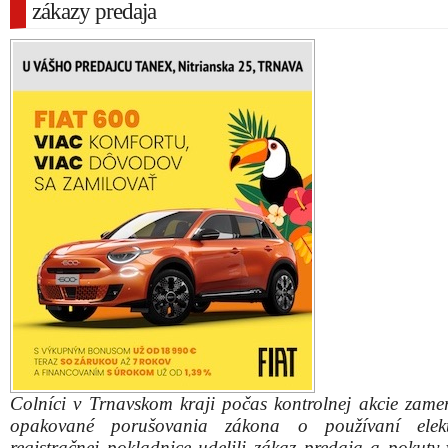
zákazy predaja
Colníci v Trnavskom kraji počas kontrolnej akcie zame
opakované porušovania zákona o používaní elektr
registračnej pokladnice udelili zákaz predaja a pokuty 