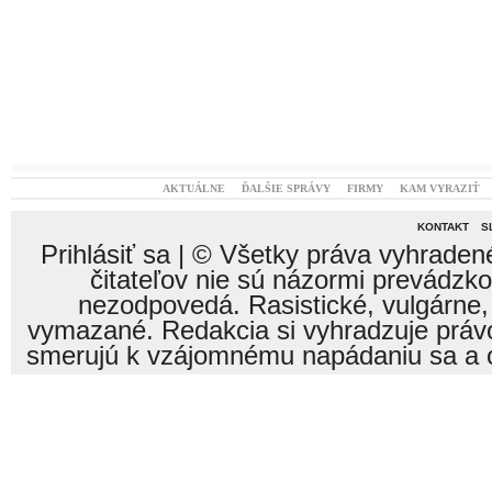
AKTUÁLNE
ĎALŠIE SPRÁVY
FIRMY
KAM VYRAZIŤ
KONTAKT
S
Prihlásiť sa
| © Všetky práva vyhraden
čitateľov nie sú názormi prevádzk
nezodpovedá. Rasistické, vulgárne,
vymazané. Redakcia si vyhradzuje právo
smerujú k vzájomnému napádaniu sa a o