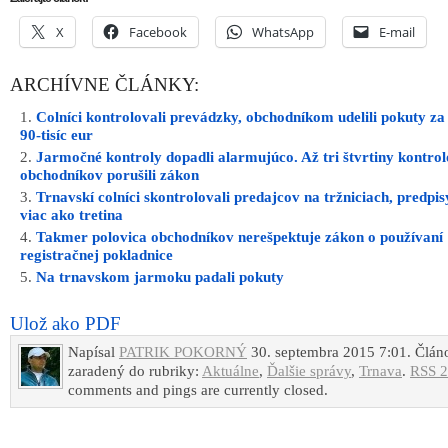
X
Facebook
WhatsApp
E-mail
ARCHÍVNE ČLÁNKY:
Colníci kontrolovali prevádzky, obchodníkom udelili pokuty za
90-tisíc eur
Jarmočné kontroly dopadli alarmujúco. Až tri štvrtiny kontro
obchodníkov porušili zákon
Trnavskí colníci skontrolovali predajcov na tržniciach, predpis
viac ako tretina
Takmer polovica obchodníkov nerešpektuje zákon o používaní
registračnej pokladnice
Na trnavskom jarmoku padali pokuty
Ulož ako PDF
Napísal
PATRIK POKORNÝ
30. septembra 2015 7:01. Člán
zaradený do rubriky:
Aktuálne
,
Ďalšie správy
,
Trnava
.
RSS 2
comments and pings are currently closed.