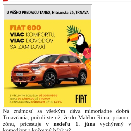
Na známosť sa všetkým dáva mimoriadne dobrá 
Trnavčania, počuli ste už, že do Malého Ríma, priamo 
zónu, pricestuje
v nedeľu 1. jún
a vychýrený ve
komediant a kočovný bábkar?