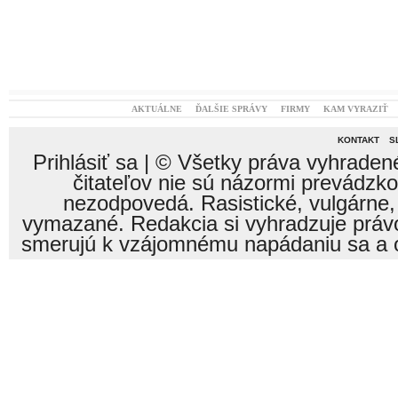
AKTUÁLNE
ĎALŠIE SPRÁVY
FIRMY
KAM VYRAZIŤ
KONTAKT
S
Prihlásiť sa
| © Všetky práva vyhraden
čitateľov nie sú názormi prevádzk
nezodpovedá. Rasistické, vulgárne,
vymazané. Redakcia si vyhradzuje právo
smerujú k vzájomnému napádaniu sa a o