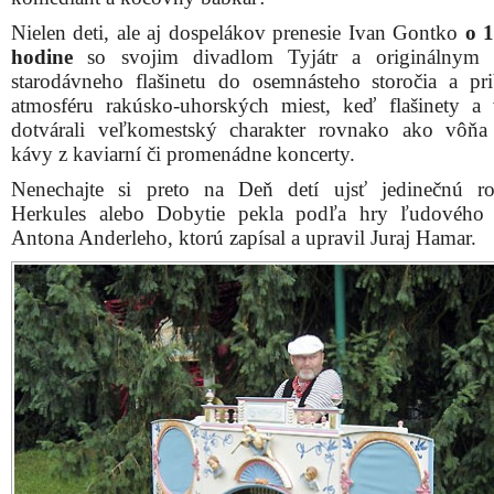
Nielen deti, ale aj dospelákov prenesie Ivan Gontko
o 1
hodine
so svojim divadlom Tyjátr a originálnym
starodávneho flašinetu do osemnásteho storočia a pri
atmosféru rakúsko-uhorských miest, keď flašinety a 
dotvárali veľkomestský charakter rovnako ako vôňa 
kávy z kaviarní či promenádne koncerty.
Nenechajte si preto na Deň detí ujsť jedinečnú r
Herkules alebo Dobytie pekla podľa hry ľudového 
Antona Anderleho, ktorú zapísal a upravil Juraj Hamar.