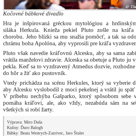
Kočovné bábkové divadlo
Hra je inšpirovaná gréckou mytológiou a hrdinský
siláka Herkula. Knieža pekiel Pluto zošle na kráľ
chorobu. Jeho blízki sa mu snažia pomôcť, a tak sa od
chrámu boha Apolóna, aby vyprosili pre kráľa vyzdraven
Pluto však navedie kráľovnú Alcesku, aby sa sama zabil
vrátila manželovi zdravie. Alceska sa obetuje a Pluto ju
pekla. Keď sa to vyzdravený Atmedus dozvie, rozhodne 
do hôr a žiť ako pustovník.
Vtedy prichádza na scénu Herkules, ktorý sa vyberie d
aby Alcesku vyslobodil z moci pekelnej a vrátil ju späť
V príbehu nechýba Gašparko, ktorý spôsobom sebe 
pomáha kráľovi, ale, ako vždy, nezabúda sám na s
všetkých si robí žarty.
Výprava: Miro Duša
Kulisy: Ďuro Balogh
Bábky: Beata Westrych-Zazrivec, Jaro Štuler