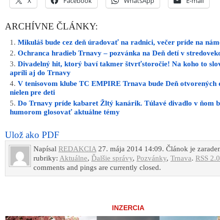
X
Facebook
WhatsApp
E-mail
ARCHÍVNE ČLÁNKY:
Mikuláš bude cez deň úradovať na radnici, večer príde na nám
Ochranca hradieb Trnavy – pozvánka na Deň detí v stredovek
Divadelný hit, ktorý baví takmer štvrťstoročie! Na koho to slo
apríli aj do Trnavy
V tenisovom klube TC EMPIRE Trnava bude Deň otvorených 
nielen pre deti
Do Trnavy príde kabaret Žltý kanárik. Túlavé divadlo v ňom b
humorom glosovať aktuálne témy
Ulož ako PDF
Napísal
REDAKCIA
27. mája 2014 14:09. Článok je zarade
rubriky:
Aktuálne
,
Ďalšie správy
,
Pozvánky
,
Trnava
.
RSS 2.0
comments and pings are currently closed.
INZERCIA