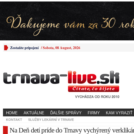
Zostaňte pripojení
/
Sobota, 08 August, 2026
HOME
AKTUÁLNE
ĎALŠIE SPRÁVY
FIRMY
KAM VYRAZIŤ
KONTAKT
SLUŽBY LEKÁRNÍ V TRNAVE
Na Deň detí príde do Trnavy vychýrený verkliká