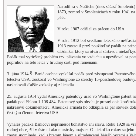
Narodil sa v Neštichu (dnes súčasť Smoleníc)
1870, zomrel v Smoleniciach v roku 1941 na 
pľúc.
V roku 1907 odišiel za prácou do USA.
V roku 1912 bol svedkom leteckého nešťastia
1913 zostrojil prvý použiteľný padák na prin
dáždnika, ktorý sa otváral sústavou niekoľkýc
Padák mal vyriešený problém tzv. plávania vo vzduchu a upevňoval sa po
popruhov na telo letca v hrudnej časti pod ramenami.
3. júna 1914 Š. Banič osobne vyskúšal padák pred zástupcami Patentového
letectva USA, zoskočil vo Washingtone zo strechy 15-poschodovej budovy
nasledovali ďalšie zoskoky aj z lietadla.
25. augusta 1914 vydal Americký patentový úrad vo Washingtone patent n
padák pod číslom 1 108 484. Patentový spis obsahuje presný opis konštrukc
nákresovú dokumentáciu. Americká armáda ho odkúpila za pár stoviek dol
čestným členom letectva USA.
Vynález padáka Baničovi nepriniesol bohatstvo ani slávu. Roku 1920 sa vrá
rodnej obce, žil v ústraní ako murársky majster. O niekoľko rokov sa jeho
znovu spomínalo, keď s bratom Jánom a súrodencami Vajsáblovcami a Va