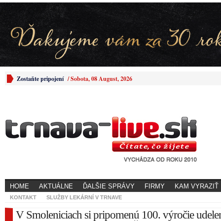
Zostaňte pripojení
/
Sobota, 08 August, 2026
HOME
AKTUÁLNE
ĎALŠIE SPRÁVY
FIRMY
KAM VYRAZIŤ
KONTAKT
SLUŽBY LEKÁRNÍ V TRNAVE
V Smoleniciach si pripomenú 100. výročie udele