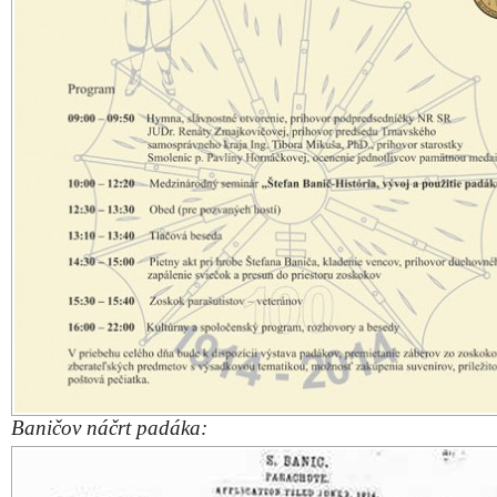
Baničov náčrt padáka: