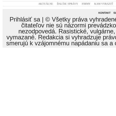
AKTUÁLNE
ĎALŠIE SPRÁVY
FIRMY
KAM VYRAZIŤ
KONTAKT
S
Prihlásiť sa
| © Všetky práva vyhraden
čitateľov nie sú názormi prevádzk
nezodpovedá. Rasistické, vulgárne,
vymazané. Redakcia si vyhradzuje právo
smerujú k vzájomnému napádaniu sa a o