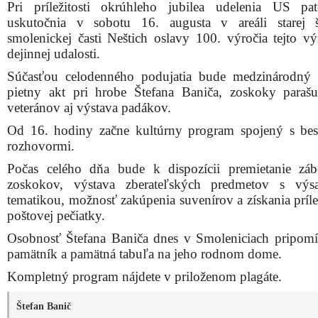
Pri príležitosti okrúhleho jubilea udelenia US pa
uskutočnia v sobotu 16. augusta v areáli starej 
smolenickej časti Neštich oslavy 100. výročia tejto v
dejinnej udalosti.
Súčasťou celodenného podujatia bude medzinárodný 
pietny akt pri hrobe Štefana Baniča, zoskoky parašu
veteránov aj výstava padákov.
Od 16. hodiny začne kultúrny program spojený s be
rozhovormi.
Počas celého dňa bude k dispozícii premietanie zá
zoskokov, výstava zberateľských predmetov s výs
tematikou, možnosť zakúpenia suvenírov a získania príle
poštovej pečiatky.
Osobnosť Štefana Baniča dnes v Smoleniciach pripom
pamätník a pamätná tabuľa na jeho rodnom dome.
Kompletný program nájdete v priloženom plagáte.
Štefan Banič