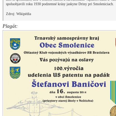
spoluobjavili roku 1930 podzemné krásy jaskyne Driny pri Smoleniciach.
Zdroj: Wikipédia
Plagát: