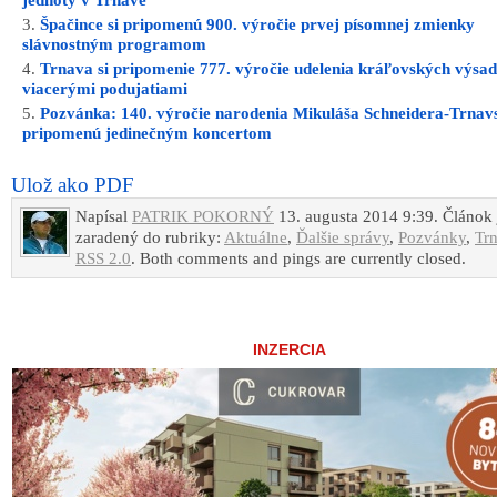
jednoty v Trnave
Špačince si pripomenú 900. výročie prvej písomnej zmienky
slávnostným programom
Trnava si pripomenie 777. výročie udelenia kráľovských výsad
viacerými podujatiami
Pozvánka: 140. výročie narodenia Mikuláša Schneidera-Trnavs
pripomenú jedinečným koncertom
Ulož ako PDF
Napísal
PATRIK POKORNÝ
13. augusta 2014 9:39. Článok 
zaradený do rubriky:
Aktuálne
,
Ďalšie správy
,
Pozvánky
,
Tr
RSS 2.0
. Both comments and pings are currently closed.
INZERCIA