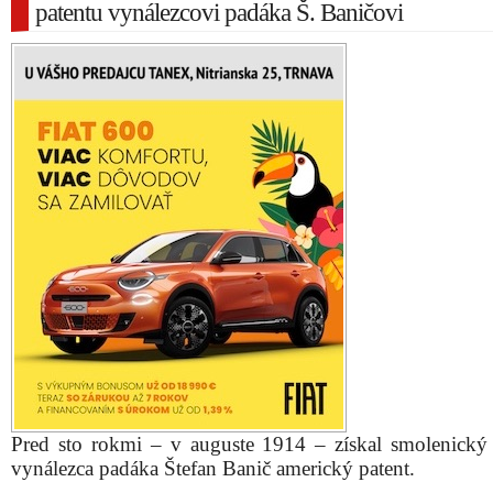
patentu vynálezcovi padáka Š. Baničovi
Pred sto rokmi – v auguste 1914 – získal smolenický
vynálezca padáka Štefan Banič americký patent.