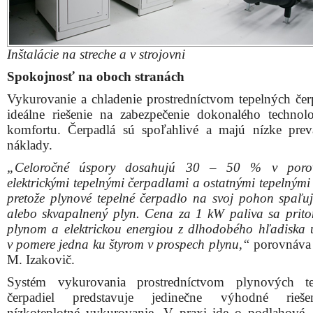
v pomere jedna ku štyrom v prospech plynu,“
porovnáva 
M. Izakovič.
Systém vykurovania prostredníctvom plynových te
čerpadiel predstavuje jedinečne výhodné rieš
nízkoteplotné vykurovanie. V praxi ide o podlahové, 
stenové či štandardné radiátorové vykurovanie.