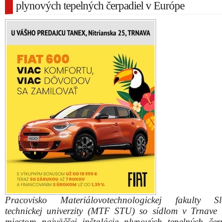
plynových tepelných čerpadiel v Európe
Pracovisko Materiálovotechnologickej fakulty Slo
technickej univerzity (MTF STU) so sídlom v Trnave 
miestom najväčšej inštalácie plynových tepelných čer
Európe.
Slovenská technická univerzita patrí medzi najlepšie un
na Slovensku. Za svoje renomé vďačí nielen ú
absolventom, ale i modernému vedeckému pra
Materiálovotechnologickej fakulty so sídlom v Trnave.
Okrem toho, že v Malom Ríme je prvý univerzitný 
park na Slovensku, táto škola sa môže pochváliť aj n
inštaláciou plynových tepelných čerpadiel, ktoré pre
efektívny a moderný spôsob vykurovania aj chladenia b
Do prostredia vedeckého pracoviska boli nainštalované 
čerpadlá Aisin od trnavskej technologickej spoločn
Yzamer.