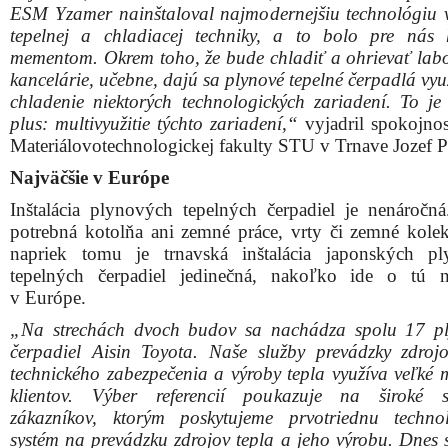
čerpadiel Aisin Toyota. Naše služby prevádzky zdrojo
technického zabezpečenia a výroby tepla využíva veľké 
klientov. Výber referencií poukazuje na široké s
zákazníkov, ktorým poskytujeme prvotriednu techn
systém na prevádzku zdrojov tepla a jeho výrobu. Dnes 
našich spokojných zákazníkov pridala i Slovenská t
univerzita,“
povedal Izakovič.
Inštaláciu japonských čerpadiel si obzrela aj delegácia 
vychádzajúceho slnka. Najväčšiu inštaláciu v Európe 
vlastné oči export manager AISIN JAPAN C Kadan a
i viceprezident spoločnosti AISIN EUROPE Yosimitsu 
„V Japonsku sa plynové tepelné čerpadlá bežne využ
vykurovanie, chladenie a výrobu teplej vody. Teší nás, 
systém sa postupne udomácňuje aj v Európe. Nes
nesmiernu radosť a nadšenie, ktoré máme z inštalácie v 
povedal viceprezident AISIN EUROPE Yosimitsu Yamad