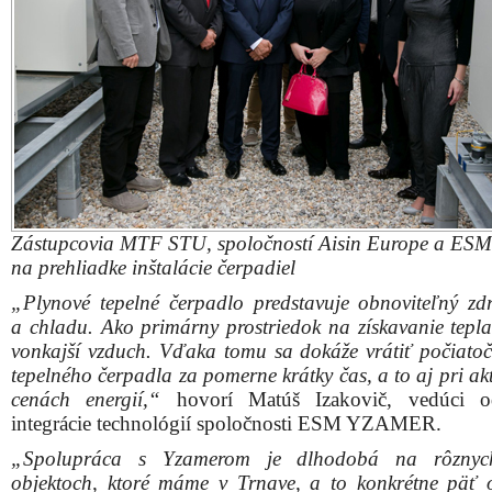
cenách energií,“
hovorí Matúš Izakovič, vedúci od
integrácie technológií spoločnosti ESM YZAMER.
„Spolupráca s Yzamerom je dlhodobá na rôznyc
objektoch, ktoré máme v Trnave, a to konkrétne päť o
ESM Yzamer nainštaloval najmodernejšiu technológiu v
tepelnej a chladiacej techniky, a to bolo pre nás
mementom. Okrem toho, že bude chladiť a ohrievať labo
kancelárie, učebne, dajú sa plynové tepelné čerpadlá vyu
chladenie niektorých technologických zariadení. To je
plus: multivyužitie týchto zariadení,“
vyjadril spokojno
Materiálovotechnologickej fakulty STU v Trnave Jozef P
Najväčšie v Európe
Inštalácia plynových tepelných čerpadiel je nenáročná
potrebná kotolňa ani zemné práce, vrty či zemné kolek
napriek tomu je trnavská inštalácia japonských p
tepelných čerpadiel jedinečná, nakoľko ide o tú n
v Európe.
„Na strechách dvoch budov sa nachádza spolu 17 p