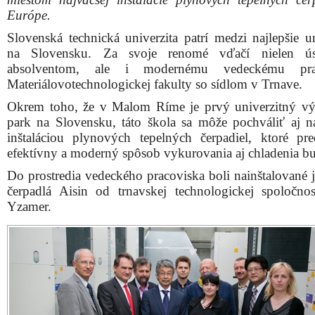
Zástupcovia MTF STU, spoločností Aisin Europe a ES
na prehliadke inštalácie čerpadiel
„Plynové tepelné čerpadlo predstavuje obnoviteľný zdr
a chladu. Ako primárny prostriedok na získavanie tepla
vonkajší vzduch. Vďaka tomu sa dokáže vrátiť počiato
tepelného čerpadla za pomerne krátky čas, a to aj pri a