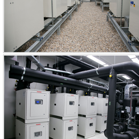
Inštalácie na streche a v strojovni
Spokojnosť na oboch stranách
Vykurovanie a chladenie prostredníctvom tepelných čerp
ideálne riešenie na zabezpečenie dokonalého technol
komfortu. Čerpadlá sú spoľahlivé a majú nízke pre
náklady.
„Celoročné úspory dosahujú 30 – 50 % v poro
elektrickými tepelnými čerpadlami a ostatnými tepelnými
pretože plynové tepelné čerpadlo na svoj pohon spaľu
alebo skvapalnený plyn. Cena za 1 kW paliva sa prit
plynom a elektrickou energiou z dlhodobého hľadiska 