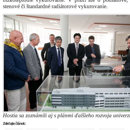
Hostia sa zoznámili aj s plánmi ďalšieho rozvoja univerzi
Zdieľajte článok:
X
Facebook
WhatsApp
E-mail
ARCHÍVNE ČLÁNKY:
Obyvatelia bytoviek Koniarekovej budú pripojení na nové ho
rozvody
Na Koniarekovej vymenia staré horúcovodné potrubia za mod
technológiu
Kolektív vedcov z MTF STU v Trnave sa podieľal na vývoji pr
kargo bicykla
Sládkovičovu ulicu uzavrú pre rekonštrukciu plynových potrub
MTF STU začne o niekoľko dní s komplexnou rekonštrukciou 
za vyše 2,5 milióna eur. Slúžiť bude univerzite, športovcom aj ver
Ulož ako PDF
Napísal
REDAKCIA
25. septembra 2015 10:57. Článok je z