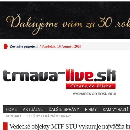
Zostaňte pripojení
/
Pondelok, 10 August, 2026
HOME
AKTUÁLNE
ĎALŠIE SPRÁVY
FIRMY
KAM VYRAZIŤ
KONTAKT
SLUŽBY LEKÁRNÍ V TRNAVE
Vedecké objekty MTF STU vykuruje najväčšia inš