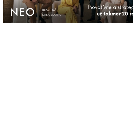
pre
“Vedecké objekty MTF STU vykuruje najväčšia inštalácia plynových te
čerpadiel v Európe”
AKTUÁLNE
ĎALŠIE SPRÁVY
FIRMY
KAM VYRAZIŤ
KONTAKT
S
Prihlásiť sa
| © Všetky práva vyhraden
čitateľov nie sú názormi prevádzk