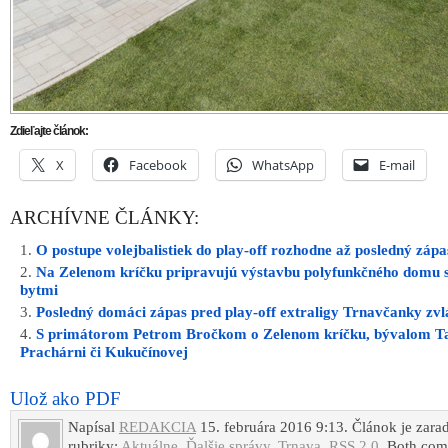
Prachárni či Kukučínovej
Ulož ako PDF
Napísal
REDAKCIA
15. februára 2016 9:13. Článok je zara
rubriky:
Aktuálne
,
Ďalšie správy
,
Trnava
.
RSS 2.0
. Both co
and pings are currently closed.
INZERCIA