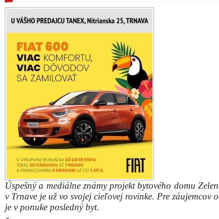
Úspešný a mediálne známy projekt bytového domu Zelen
v Trnave je už vo svojej cieľovej rovinke. Pre záujemcov 
je v ponuke posledný byt.
Štvorizbový s dvomi veľkými balkónmi, parkovacím m
podzemnej garáži a pivničnou kobkou. Byt je situ
štvrtom poschodí s oknami na juh, juhovýchod a juhozá
Majitelia majú k dispozícií zelenú relaxačnú strechu na
letné grilovanie a spoločenskú miestnosť.