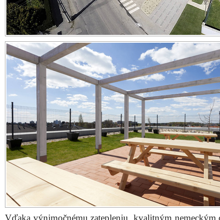
Vďaka výnimočnému zatepleniu, kvalitným nemeckým
izolačným trojsklom, motorickým exteriérovým ža
rekuperačnej jednotke, sálavému kúreniu a chladeni
ideálne dokonalé tepelné vlastnosti, pri extrémne
nákladoch na energie.
Počas letných mesiacov, keď sa exteriérové teploty blíži
vnútorná teplota bytu sa pohybuje v rozmedzí príjem
27°C. Počas celého minulého leta sa vďaka podzemným
na chladenie spotrebovala energia v priemere za 10 Euro
stredne veľký byt.
Spotreba energie na ohrev teplej vody sa pohybuje na ú
eur na jeden byt za rok. Mesačné náklady na výrobu 
pohybujú od sumu 7,00 do 9,00 Eur za mesiac.
Zelené átrium ako prvý pasívny bytový dom na Slov
navrhnutý v energetickej triede A. Už pri kolaudácií v 