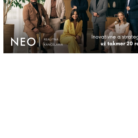
AKTUÁLNE
ĎALŠIE SPRÁVY
FIRMY
KAM VYRAZIŤ
KONTAKT
S
Prihlásiť sa
| © Všetky práva vyhraden
čitateľov nie sú názormi prevádzk