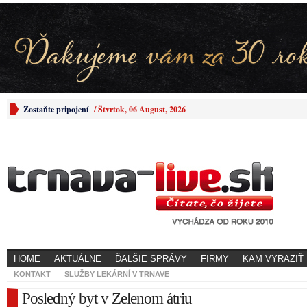
Zostaňte pripojení
/
Štvrtok, 06 August, 2026
HOME
AKTUÁLNE
ĎALŠIE SPRÁVY
FIRMY
KAM VYRAZIŤ
KONTAKT
SLUŽBY LEKÁRNÍ V TRNAVE
Posledný byt v Zelenom átriu