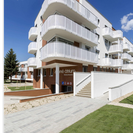
Zdieľajte článok:
X
Facebook
WhatsApp
E-mail
ARCHÍVNE ČLÁNKY:
O postupe volejbalistiek do play-off rozhodne až posledný zápa
Na Zelenom kríčku pripravujú výstavbu polyfunkčného domu 
bytmi
Posledný domáci zápas pred play-off extraligy Trnavčanky zvl
S primátorom Petrom Bročkom o Zelenom kríčku, bývalom Ta