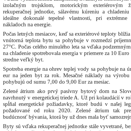
spĺňal energetické požiadavky, ktoré budú v našej legi
požadované od roku 2020. Zelené átrium tak pred
budúcnosť bývania, ktorá by už dnes mala byť samozre
Byty sú vďaka rekuperačnej jednotke stále vyvetrané, be
a hluku z ulice, ktorému bránia výnimočne zvukovo 
okná s trojsklom.
V spolupráci so Slovenskou technickou univerzitou – S
fakultou momentálne v objekte prebiehajú dlhodobé
(jeden rok) kvality ovzdušia (teplota, CO2, vlh
referenčných bytoch.
Sme presvedčení, že vzhľadom na technologické vy
domu tieto hodnoty budú vychádzať vynikajúce. To zna
byt je stále vyvetraný so stabilnou teplotou, op
vlhkosťou bez nutnosti otvárania okien v zime, z č
pramení studený prievan, prašnosť a hluk.
Viac informácií o projekte na
www.zeleneatrium.sk
,
info@zeleneatrium.sk
alebo telefonicky 0910 980 88
(Tlačová správa / 