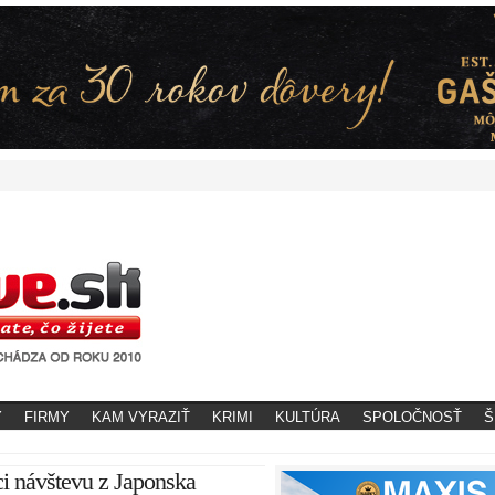
Y
FIRMY
KAM VYRAZIŤ
KRIMI
KULTÚRA
SPOLOČNOSŤ
Š
ici návštevu z Japonska