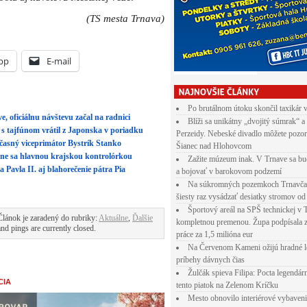
(TS mesta Trnava)
pp
E-mail
Po brutálnom útoku skončil taxikár 
e, oficiálnu návštevu začal na radnici
Blíži sa unikátny „dvojitý súmrak“ a
 s tajfúnom vrátil z Japonska v poriadku
Perzeidy. Nebeské divadlo môžete pozor
časný viceprimátor Bystrík Stanko
Šianec nad Hlohovcom
ane sa hlavnou krajskou kontrolórkou
Zažite múzeum inak. V Trnave sa bu
Pavla II. aj blahorečenie pátra Pia
a bojovať v barokovom podzemí
Na súkromných pozemkoch Trnavča
šiesty raz vysádzať desiatky stromov od
Športový areál na SPŠ technickej v 
Článok je zaradený do rubriky:
Aktuálne
,
Ďalšie
kompletnou premenou. Župa podpísala 
d pings are currently closed.
práce za 1,5 milióna eur
Na Červenom Kameni ožijú hradné l
príbehy dávnych čias
Žulčák spieva Filipa: Pocta legendá
CIA
tento piatok na Zelenom Kríčku
Mesto obnovilo interiérové vybaven