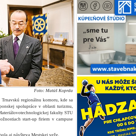
Foto: Matúš Koprda
j Trnavskú regionálnu komoru, kde sa
ponskej spolupráce v oblasti turizmu,
 Materiálovotechnologickej fakulty STU
ožnostiach start-up firiem v campuse
ola aj návšteva Mestskej veže.