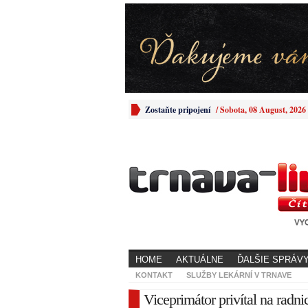
Zostaňte pripojení
/
Sobota, 08 August, 2026
HOME
AKTUÁLNE
ĎALŠIE SPRÁV
KONTAKT
SLUŽBY LEKÁRNÍ V TRNAVE
Viceprimátor privítal na radn