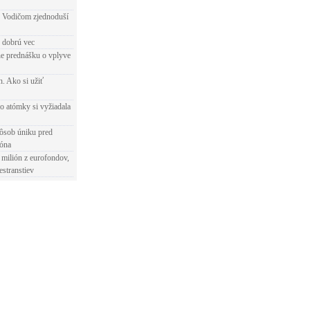
 Vodičom zjednoduší
e dobrú vec
e prednášku o vplyve
h. Ako si užiť
o atómky si vyžiadala
ôsob úniku pred
ióna
 milión z eurofondov,
estranstiev