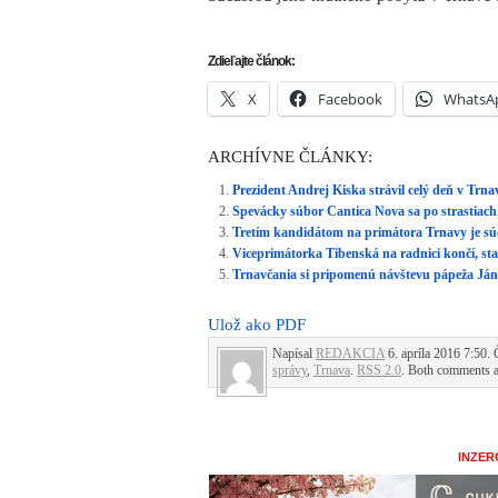
Zdieľajte článok:
X
Facebook
WhatsA
ARCHÍVNE ČLÁNKY:
Prezident Andrej Kiska strávil celý deň v Trnav
Spevácky súbor Cantica Nova sa po strastiach
Tretím kandidátom na primátora Trnavy je sú
Viceprimátorka Tibenská na radnici končí, st
Trnavčania si pripomenú návštevu pápeža Jána 
Ulož ako PDF
Napísal
REDAKCIA
6. apríla 2016 7:50. 
správy
,
Trnava
.
RSS 2.0
. Both comments an
INZER