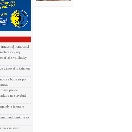
v trnavskej nemocnici
 meteorický roj
ovať aj z vyhliadky
de trénovať s katanou
nov sa budú už po
 mesta
Trnave prejde
zmluvu na stavebné
egendy a tajomné
rnemu hudobníkovi už
ie vo všetkých