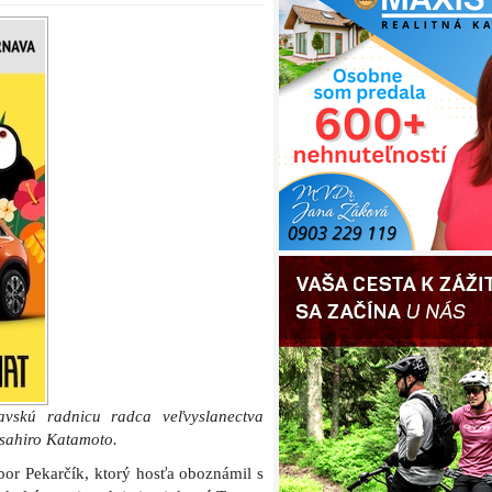
navskú radnicu radca veľvyslanectva
asahiro Katamoto.
ibor Pekarčík, ktorý hosťa oboznámil s