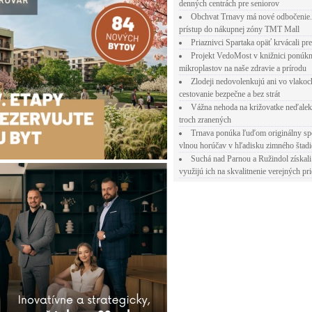
denných centrách pre seniorov
Obchvat Trnavy má nové odbočenie.
prístup do nákupnej zóny TMT Mall
Priaznivci Spartaka opäť krvácali pr
Projekt VedoMost v knižnici ponúkn
mikroplastov na naše zdravie a prírodu
Zlodeji nedovolenkujú ani vo vlakoc
cestovanie bezpečne a bez strát
Vážna nehoda na križovatke neďalek
troch zranených
Trnava ponúka ľuďom originálny sp
vlnou horúčav v hľadisku zimného štad
Suchá nad Parnou a Ružindol získali
využijú ich na skvalitnenie verejných pri