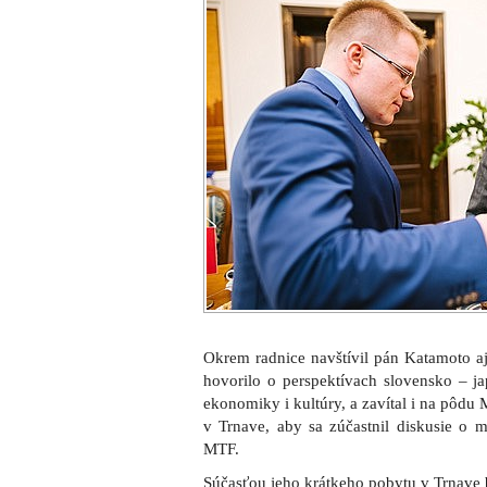
Okrem radnice navštívil pán Katamoto a
hovorilo o perspektívach slovensko – ja
ekonomiky i kultúry, a zavítal i na pôdu
v Trnave, aby sa zúčastnil diskusie o m
MTF.
Súčasťou jeho krátkeho pobytu v Trnave b