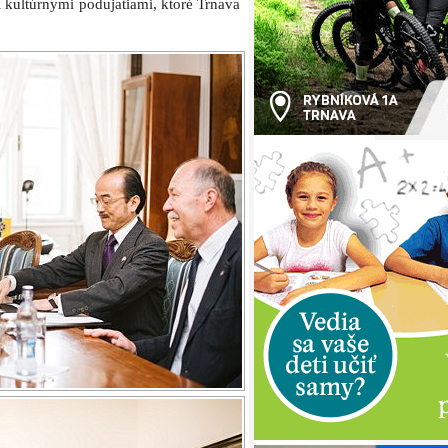
i kultúrnymi podujatiami, ktoré Trnava