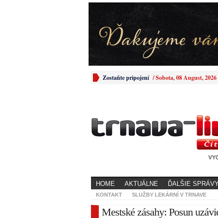
Zostaňte pripojení
/
Sobota, 08 August, 2026
HOME
AKTUÁLNE
ĎALŠIE SPRÁV
KONTAKT
SLUŽBY LEKÁRNÍ V TRNAVE
Mestské zásahy: Posun uzávie