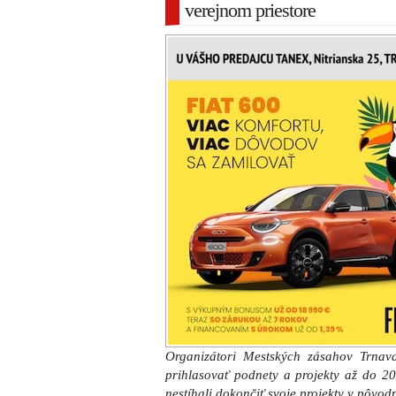
verejnom priestore
Organizátori Mestských zásahov Trnav
prihlasovať podnety a projekty až do 20.
nestíhali dokončiť svoje projekty v pôvo