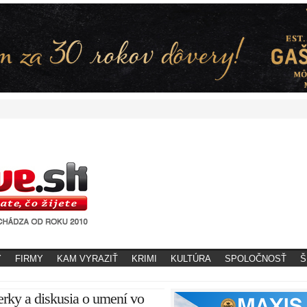
Y
FIRMY
KAM VYRAZIŤ
KRIMI
KULTÚRA
SPOLOČNOSŤ
Š
rky a diskusia o umení vo