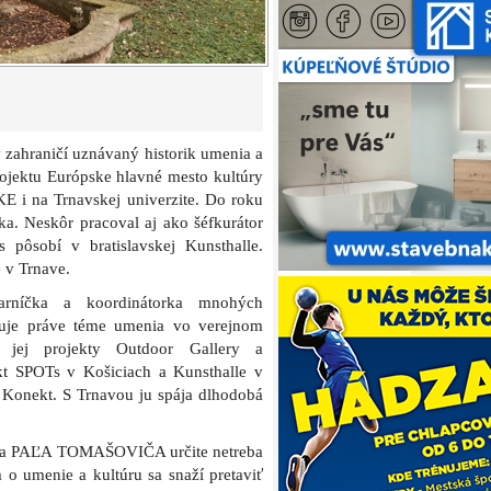
zahraničí uznávaný historik umenia a
rojektu Európske hlavné mesto kultúry
E i na Trnavskej univerzite. Do roku
ka. Neskôr pracoval aj ako šéfkurátor
pôsobí v bratislavskej Kunsthalle.
e v Trnave.
níčka a koordinátorka mnohých
nuje práve téme umenia vo verejnom
 jej projekty Outdoor Gallery a
kt SPOTs v Košiciach a Kunsthalle v
u Konekt. S Trnavou ju spája dlhodobá
esta PAĽA TOMAŠOVIČA určite netreba
 o umenie a kultúru sa snaží pretaviť