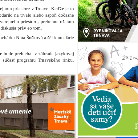
ejnom priestore v Trnave. Keďže je to
darilo na trvalo alebo aspoň dočasne
erejného priestoru, prebehne už túto
 diskusia práv eo tom.
ochárka Nina Šošková a šéf kancelárie
 bude prebiehať v záhrade jazykovej
o súčasť programu Trnavského rínku.