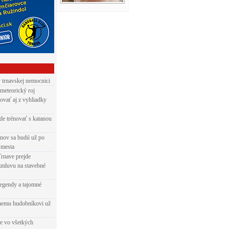
v trnavskej nemocnici
 meteorický roj
ovať aj z vyhliadky
de trénovať s katanou
nov sa budú už po
 mesta
Trnave prejde
zmluvu na stavebné
egendy a tajomné
rnemu hudobníkovi už
ie vo všetkých