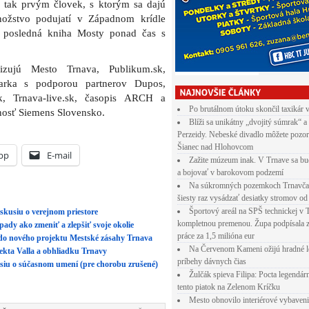
e tak prvým človek, s ktorým sa dajú
nožstvo podujatí v Západnom krídle
 posledná kniha Mosty ponad čas s
zujú Mesto Trnava, Publikum.sk,
arka s podporou partnerov Dupos,
sk, Trnava-live.sk, časopis ARCH a
Po brutálnom útoku skončil taxikár 
nosť Siemens Slovensko.
Blíži sa unikátny „dvojitý súmrak“ a
Perzeidy. Nebeské divadlo môžete pozor
Šianec nad Hlohovcom
pp
E-mail
Zažite múzeum inak. V Trnave sa bu
a bojovať v barokovom podzemí
Na súkromných pozemkoch Trnavča
šiesty raz vysádzať desiatky stromov od
Športový areál na SPŠ technickej v 
skusiu o verejnom priestore
kompletnou premenou. Župa podpísala 
dy ako zmeniť a zlepšiť svoje okolie
práce za 1,5 milióna eur
 do nového projektu Mestské zásahy Trnava
Na Červenom Kameni ožijú hradné l
ekta Valla a obhliadku Trnavy
príbehy dávnych čias
kusiu o súčasnom umení (pre chorobu zrušené)
Žulčák spieva Filipa: Pocta legendá
tento piatok na Zelenom Kríčku
Mesto obnovilo interiérové vybaven