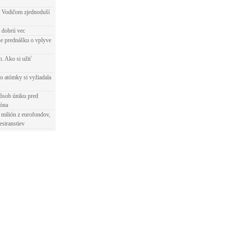
 Vodičom zjednoduší
e dobrú vec
e prednášku o vplyve
h. Ako si užiť
o atómky si vyžiadala
ôsob úniku pred
ióna
 milión z eurofondov,
estranstiev