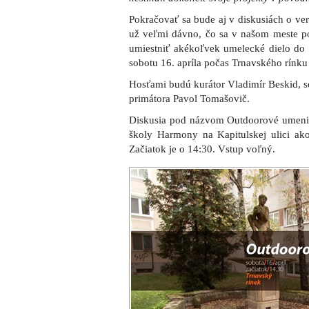
Pokračovať sa bude aj v diskusiách o ver
už veľmi dávno, čo sa v našom meste po
umiestniť akékoľvek umelecké dielo do v
sobotu 16. apríla počas Trnavského rínku
Hosťami budú kurátor Vladimír Beskid, s
primátora Pavol Tomašovič.
Diskusia pod názvom Outdoorové umenie
školy Harmony na Kapitulskej ulici ak
Začiatok je o 14:30. Vstup voľný.