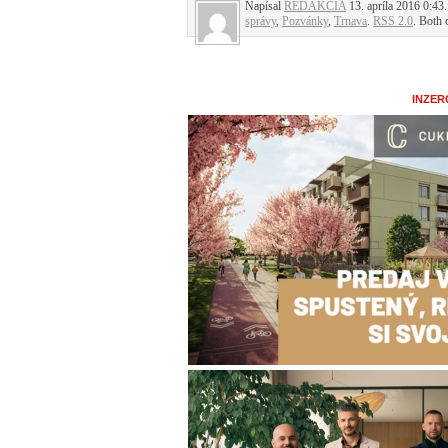
Napísal
REDAKCIA
13. apríla 2016 0:43.
správy
,
Pozvánky
,
Trnava
.
RSS 2.0
. Both 
INZER