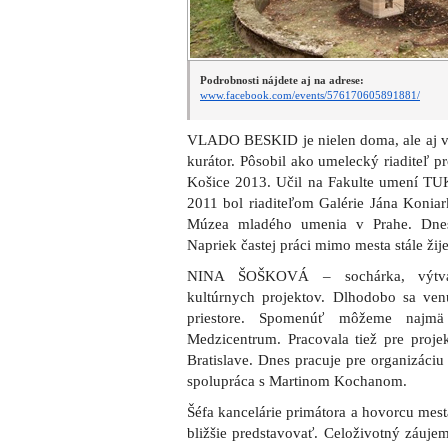
Podrobnosti nájdete aj na adrese:
www.facebook.com/events/576170605891881/
VLADO BESKID je nielen doma, ale aj v 
kurátor. Pôsobil ako umelecký riaditeľ p
Košice 2013. Učil na Fakulte umení TUK
2011 bol riaditeľom Galérie Jána Koniar
Múzea mladého umenia v Prahe. Dnes 
Napriek častej práci mimo mesta stále žij
NINA ŠOŠKOVÁ – sochárka, výtvar
kultúrnych projektov. Dlhodobo sa ve
priestore. Spomenúť môžeme najmä
Medzicentrum. Pracovala tiež pre proje
Bratislave. Dnes pracuje pre organizáci
spolupráca s Martinom Kochanom.
Šéfa kancelárie primátora a hovorcu m
bližšie predstavovať. Celoživotný záujem