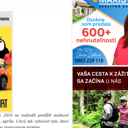
a 2016 sa rozhodli predĺžiť možnosť
 apríla. Chcú tak vyhovieť tým, ktorí
dne stanovenom termíne.