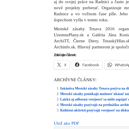
aj do svojej práce na Radnici a často j
nové projekty preberať. Organizuje m
Radnice a vo voľnom čase píše. Jeho
úspechom vyšla v tomto roku.
Mestské zásahy Trnava 2016 organi
UzemnePlany.sk a Galéria Jána Koni
ArchiTT, Čierne Diery, TrnaskýHlas.
Archinfo.sk. Hlavný partnerom je spoloč
Zdieľajte článok:
X
Facebook
WhatsA
ARCHÍVNE ČLÁNKY:
Iniciatíva Mestské zásahy Trnava pozýva na di
Mestské zásahy ponúkajú možnosť ukázať nápa
Laická aj odborná verejnosť sa môže zapájať
Mestské zásahy pozývajú na prednášku archit
Kultúrni aktivisti pozývajú verejnosť na dis
Ulož ako PDF