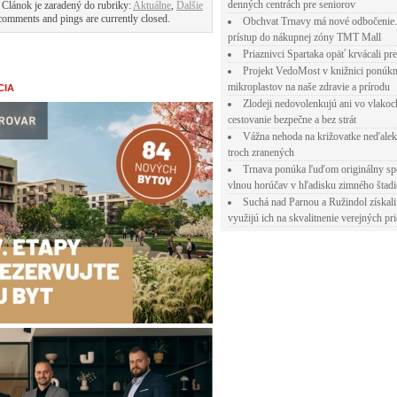
denných centrách pre seniorov
 Článok je zaradený do rubriky:
Aktuálne
,
Ďalšie
comments and pings are currently closed.
Obchvat Trnavy má nové odbočenie.
prístup do nákupnej zóny TMT Mall
Priaznivci Spartaka opäť krvácali pr
Projekt VedoMost v knižnici ponúkn
mikroplastov na naše zdravie a prírodu
CIA
Zlodeji nedovolenkujú ani vo vlakoc
cestovanie bezpečne a bez strát
Vážna nehoda na križovatke neďalek
troch zranených
Trnava ponúka ľuďom originálny sp
vlnou horúčav v hľadisku zimného štad
Suchá nad Parnou a Ružindol získali
využijú ich na skvalitnenie verejných pri