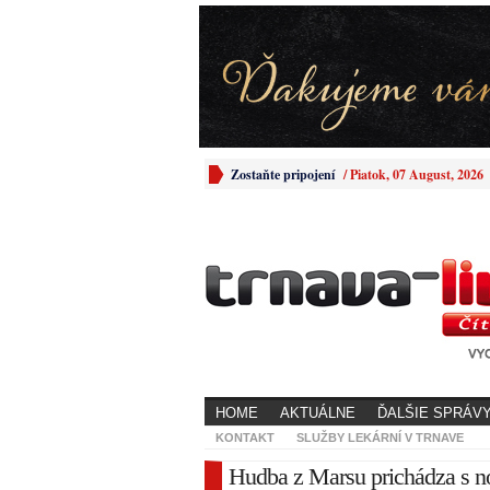
Zostaňte pripojení
/
Piatok, 07 August, 2026
HOME
AKTUÁLNE
ĎALŠIE SPRÁV
KONTAKT
SLUŽBY LEKÁRNÍ V TRNAVE
Hudba z Marsu prichádza s 