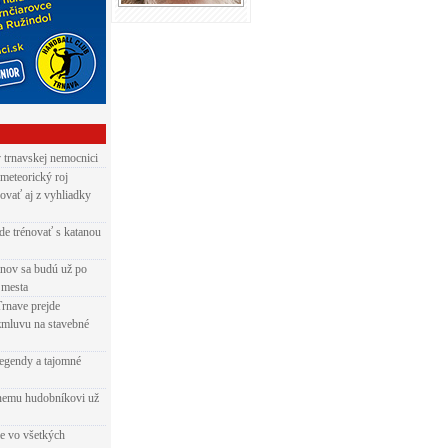
v trnavskej nemocnici
 meteorický roj
ovať aj z vyhliadky
de trénovať s katanou
nov sa budú už po
 mesta
Trnave prejde
zmluvu na stavebné
egendy a tajomné
rnemu hudobníkovi už
ie vo všetkých