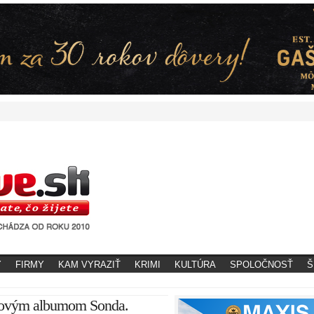
Y
FIRMY
KAM VYRAZIŤ
KRIMI
KULTÚRA
SPOLOČNOSŤ
Š
novým albumom Sonda.