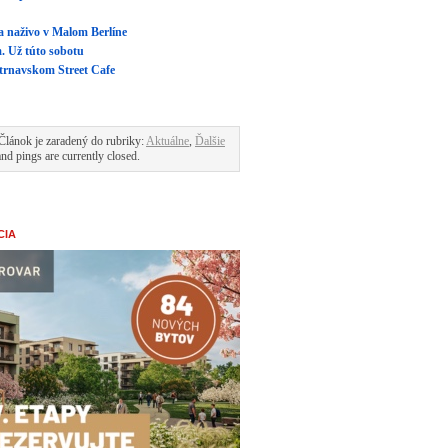
 naživo v Malom Berlíne
. Už túto sobotu
 trnavskom Street Cafe
Článok je zaradený do rubriky:
Aktuálne
,
Ďalšie
d pings are currently closed.
CIA