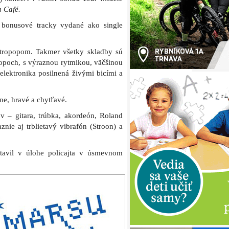
a Café.
bonusové tracky vydané ako single
ktropopom. Takmer všetky skladby sú
opoch, s výraznou rytmikou, väčšinou
ektronika posilnená živými bicími a
ne, hravé a chytľavé.
 – gitara, trúbka, akordeón, Roland
nie aj trblietavý vibrafón (Stroon) a
tavil v úlohe policajta v úsmevnom