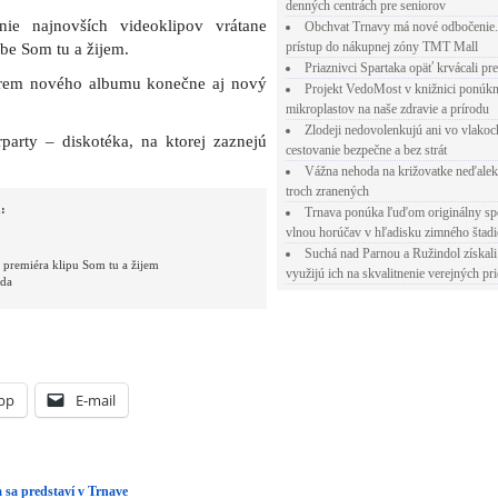
denných centrách pre seniorov
ie najnovších videoklipov vrátane
Obchvat Trnavy má nové odbočenie.
prístup do nákupnej zóny TMT Mall
be Som tu a žijem.
Priaznivci Spartaka opäť krvácali pr
krem nového albumu konečne aj nový
Projekt VedoMost v knižnici ponúkn
mikroplastov na naše zdravie a prírodu
Zlodeji nedovolenkujú ani vo vlakoc
party – diskotéka, na ktorej zaznejú
cestovanie bezpečne a bez strát
Vážna nehoda na križovatke neďalek
troch zranených
:
Trnava ponúka ľuďom originálny sp
vlnou horúčav v hľadisku zimného štad
Suchá nad Parnou a Ružindol získali
 premiéra klipu Som tu a žijem
využijú ich na skvalitnenie verejných pri
áda
pp
E-mail
 sa predstaví v Trnave