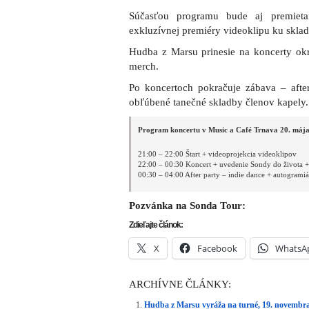
Súčasťou programu bude aj premietan
exkluzívnej premiéry videoklipu ku sklad
Hudba z Marsu prinesie na koncerty o
merch.
Po koncertoch pokračuje zábava – after
obľúbené tanečné skladby členov kapely.
Program koncertu v Music a Café Trnava 20. mája
21:00 – 22:00 Štart + videoprojekcia videoklipov
22:00 – 00:30 Koncert + uvedenie Sondy do života +
00:30 – 04:00 After party – indie dance + autogrami
Pozvánka na Sonda Tour:
Zdieľajte článok:
X
Facebook
WhatsA
ARCHÍVNE ČLÁNKY:
Hudba z Marsu vyráža na turné, 19. novembra