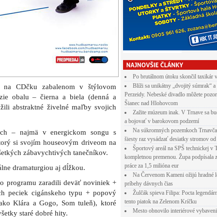
Po brutálnom útoku skončil taxikár 
Blíži sa unikátny „dvojitý súmrak“ a
 a na CDčku zabalenom v štýlovom
Perzeidy. Nebeské divadlo môžete pozor
zie obalu – čierna a biela (denná a
Šianec nad Hlohovcom
žili abstraktné živelné maľby svojich
Zažite múzeum inak. V Trnave sa bu
a bojovať v barokovom podzemí
Na súkromných pozemkoch Trnavča
bách – najmä v energickom songu s
šiesty raz vysádzať desiatky stromov od
torý si svojím houseovým driveom na
Športový areál na SPŠ technickej v 
šetkých zábavychtivých tanečníkov.
kompletnou premenou. Župa podpísala 
práce za 1,5 milióna eur
lne dramaturgiou aj dĺžkou.
Na Červenom Kameni ožijú hradné l
 programu zaradili deväť noviniek +
príbehy dávnych čias
ch peciek cigánskeho typu + popový
Žulčák spieva Filipa: Pocta legendá
tento piatok na Zelenom Kríčku
ako Klára a Gogo, Som tuleň), ktoré
Mesto obnovilo interiérové vybaven
šetky staré dobré hity.