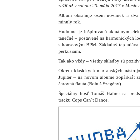
zažiť už v sobotu 20. mája 2017 v Music 
Album obsahuje osem noviniek a dva 
minulý rok.
Hudobne je inšpirovaná aktuálnym ele
tanečné – postavené na harmonických lo
s houseovým BPM. Základný tep udáva el
perkusiami.
Tak ako vždy – všetky skladby sú pozitív
Okrem klasických marťanských nástrojov
Jupiter – na novom albume zopárkrát zaz
čarovná flauta (Bohuš Szegény).
Špeciálny hosť Tomáš Hafner sa preds
tracku Cops Can`t Dance.