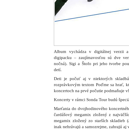
Album vychádza v digitálnej verzii
digipacku – zaujímavosťou sú dve ver
nočná). Sigi a Štofo pri jeho tvorbe pou
detí.
Deti je počuť aj v niektorých sklad
rozprávkovým textom Poďme sa hrať, k
koncertoch na prvé počutie podmaňuje v
Koncerty v rámci Sonda Tour budú špeciá
Marťania do dvojhodinového koncertného
čardášový megamix zložený z najväčší
megamix zložený zo starších skladieb (
inak nehrávajú a samozrejme, zahrajú aj v