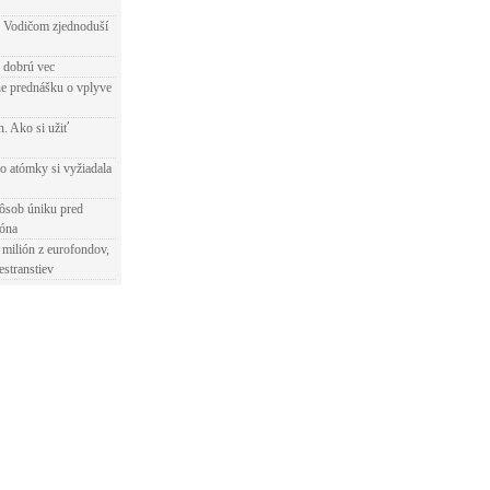
 Vodičom zjednoduší
e dobrú vec
e prednášku o vplyve
h. Ako si užiť
o atómky si vyžiadala
ôsob úniku pred
ióna
 milión z eurofondov,
estranstiev