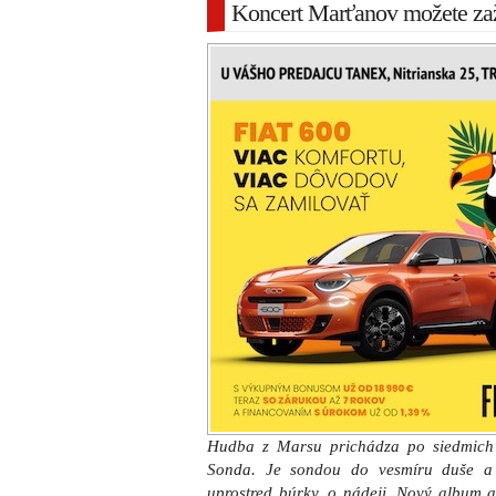
Koncert Marťanov možete zaži
Hudba z Marsu prichádza po siedmich
Sonda. Je sondou do vesmíru duše a
uprostred búrky, o nádeji. Nový album 