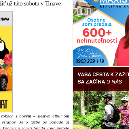
ť už túto sobotu v Trnave
 rokoch s novým – šiestym albumom
 vzťahov. Je o túžbe po pohode aj
aj koncert v rámci Sonda Tour môžete