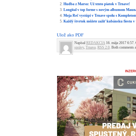
Hudba z Marsu: Už tento piatok v Trnave!
Longital v top forme s novým albumom Mauna
Moja Reč vystúpi v Trnave spolu s Komplotom
Každý štvrtok môžete zažiť kubánsku fiestu v
Ulož ako PDF
Napísal
REDAKCIA
16. mája 2017 6:57. 
správy
,
Trnava
.
RSS 2.0
. Both comments an
INZER