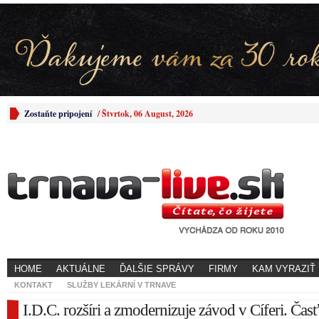
Zostaňte pripojení
/
Štvrtok, 06 August, 2026
HOME
AKTUÁLNE
ĎALŠIE SPRÁVY
FIRMY
KAM VYRAZIŤ
KONTAKT
SLUŽBY LEKÁRNÍ V TRNAVE
I.D.C. rozšíri a zmodernizuje závod v Cíferi. Časť