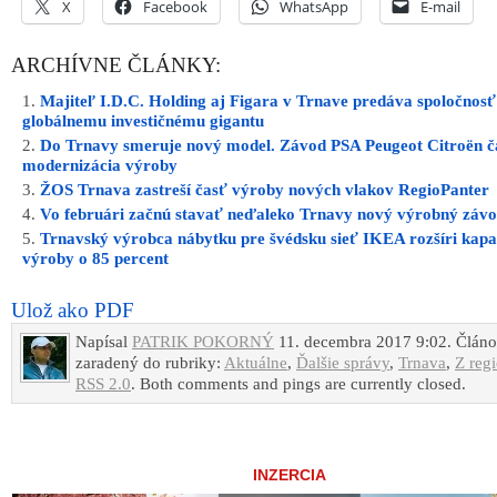
X
Facebook
WhatsApp
E-mail
ARCHÍVNE ČLÁNKY:
Majiteľ I.D.C. Holding aj Figara v Trnave predáva spoločnosť
globálnemu investičnému gigantu
Do Trnavy smeruje nový model. Závod PSA Peugeot Citroën 
modernizácia výroby
ŽOS Trnava zastreší časť výroby nových vlakov RegioPanter
Vo februári začnú stavať neďaleko Trnavy nový výrobný záv
Trnavský výrobca nábytku pre švédsku sieť IKEA rozšíri kapa
výroby o 85 percent
Ulož ako PDF
Napísal
PATRIK POKORNÝ
11. decembra 2017 9:02. Článo
zaradený do rubriky:
Aktuálne
,
Ďalšie správy
,
Trnava
,
Z reg
RSS 2.0
. Both comments and pings are currently closed.
INZERCIA