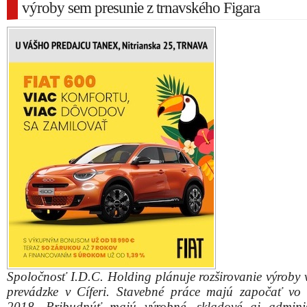
výroby sem presunie z trnavského Figara
Spoločnosť I.D.C. Holding plánuje rozširovanie výroby v
prevádzke v Cíferi. Stavebné práce majú započať vo 
2018. Pribudnúť majú výrobné, skladové aj adminis