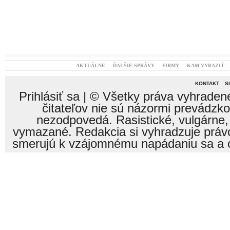
AKTUÁLNE
ĎALŠIE SPRÁVY
FIRMY
KAM VYRAZIŤ
KONTAKT
S
Prihlásiť sa
| © Všetky práva vyhraden
čitateľov nie sú názormi prevádzk
nezodpovedá. Rasistické, vulgárne,
vymazané. Redakcia si vyhradzuje právo
smerujú k vzájomnému napádaniu sa a o