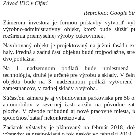
Závod IDC v Cíferi
Reprofoto: Google Str
Zámerom investora je formou prístavby vytvoriť vy
výrobno-administratívny objekt, ktorý bude slúžiť p
rozšírenia priemyselnej výroby cukroviniek.
Navrhovaný objekt je projektovaný na južnú fasádu exi
haly. Predná a zadná časť objektu budú trojpodlažné, str
dvojpodlažná.
Na 1. nadzemnom podlaží bude umiestnená v
technológia, druhé je určené pre výrobu a sklady. V čeln
objektu bude na 3. nadzemnom podlaží vytvorené 
zamestnancov, v zadnej sklady a výroba.
Súčasťou zámeru je aj vybudovanie parkoviska pre 58 o
automobilov v severnej časti areálu na pôvodne zat
ploche. V závode pribudnú aj nové pracovné miesta, i
spoločnosť zatiaľ nekonkretizovala.
Začiatok výstavby je plánovaný na február 2018, do
výstavby sa predpokladá o rok neskôr vo februári 2019.