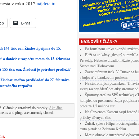
 mesta v roku 2017
nájdete tu
.
pp
E-mail
h 144-tisíc eur. Žiadosti prijíma do 15.
Po brutálnom útoku skončil taxikár 
Blíži sa unikátny „dvojitý súmrak“ a
ť o dotácie z rozpočtu mesta do 15. februára
Perzeidy. Nebeské divadlo môžete pozor
Šianec nad Hlohovcom
155-tisíc eur. Žiadosti je potrebné predložiť
Zažite múzeum inak. V Trnave sa bu
a bojovať v barokovom podzemí
ur. Žiadosti možno predkladať do 27. februára
Na súkromných pozemkoch Trnavča
úcoročného rozpočtu
šiesty raz vysádzať desiatky stromov od
Športový areál na SPŠ technickej v 
kompletnou premenou. Župa podpísala 
práce za 1,5 milióna eur
6. Článok je zaradený do rubriky:
Aktuálne
,
Na Červenom Kameni ožijú hradné l
ents and pings are currently closed.
príbehy dávnych čias
Žulčák spieva Filipa: Pocta legendá
tento piatok na Zelenom Kríčku
Mesto obnovilo interiérové vybaven
CIA