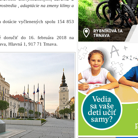
rostredia , adaptácie na zmeny klímy a
a dotácie vyčlenených spolu 154 853
bné doručiť do 16. februára 2018 na
ava, Hlavná 1, 917 71 Trnava.