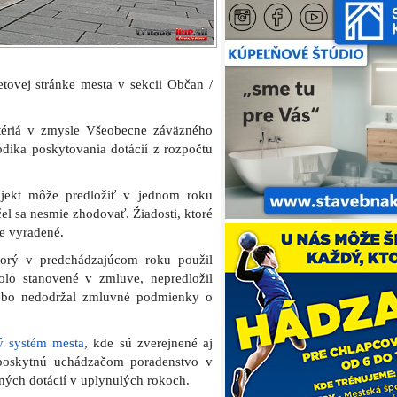
etovej stránke mesta v sekcii Občan /
itériá v zmysle Všeobecne záväzného
odika poskytovania dotácií z rozpočtu
ekt môže predložiť v jednom roku
el sa nesmie zhodovať. Žiadosti, ktoré
e vyradené.
ktorý v predchádzajúcom roku použil
olo stanovené v zmluve, nepredložil
lebo nedodržal zmluvné podmienky o
ý systém mesta
, kde sú zverejnené aj
 poskytnú uchádzačom poradenstvo v
ených dotácií v uplynulých rokoch.