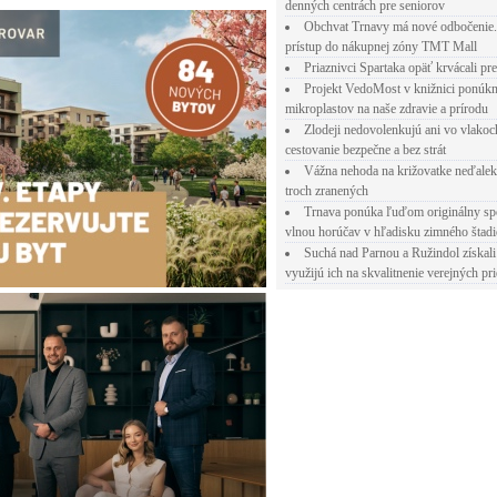
denných centrách pre seniorov
Obchvat Trnavy má nové odbočenie.
prístup do nákupnej zóny TMT Mall
Priaznivci Spartaka opäť krvácali pr
Projekt VedoMost v knižnici ponúkn
mikroplastov na naše zdravie a prírodu
Zlodeji nedovolenkujú ani vo vlakoc
cestovanie bezpečne a bez strát
Vážna nehoda na križovatke neďalek
troch zranených
Trnava ponúka ľuďom originálny sp
vlnou horúčav v hľadisku zimného štad
Suchá nad Parnou a Ružindol získali
využijú ich na skvalitnenie verejných pri