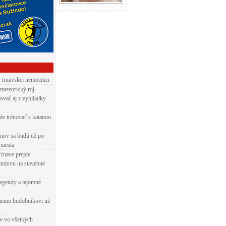
v trnavskej nemocnici
 meteorický roj
ovať aj z vyhliadky
de trénovať s katanou
nov sa budú už po
 mesta
Trnave prejde
zmluvu na stavebné
egendy a tajomné
rnemu hudobníkovi už
ie vo všetkých