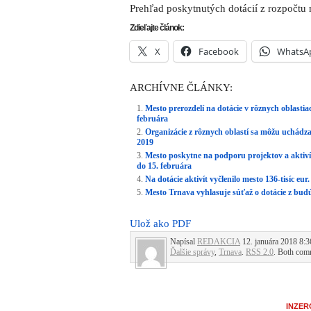
Prehľad poskytnutých dotácií z rozpočtu
Zdieľajte článok:
X
Facebook
WhatsA
ARCHÍVNE ČLÁNKY:
Mesto prerozdelí na dotácie v rôznych oblastiac
februára
Organizácie z rôznych oblastí sa môžu uchádza
2019
Mesto poskytne na podporu projektov a aktivít 
do 15. februára
Na dotácie aktivít vyčlenilo mesto 136-tisíc e
Mesto Trnava vyhlasuje súťaž o dotácie z bud
Ulož ako PDF
Napísal
REDAKCIA
12. januára 2018 8:3
Ďalšie správy
,
Trnava
.
RSS 2.0
. Both comm
INZER