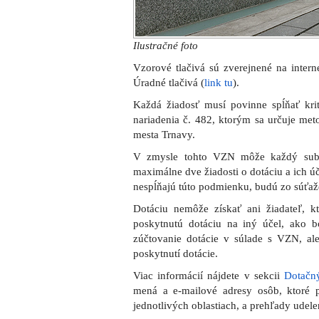
Ilustračné foto
Vzorové tlačivá sú zverejnené na intern
Úradné tlačivá (
link tu
).
Každá žiadosť musí povinne spĺňať kr
nariadenia č. 482, ktorým sa určuje met
mesta Trnavy.
V zmysle tohto VZN môže každý subj
maximálne dve žiadosti o dotáciu a ich úč
nespĺňajú túto podmienku, budú zo súťaž
Dotáciu nemôže získať ani žiadateľ, 
poskytnutú dotáciu na iný účel, ako b
zúčtovanie dotácie v súlade s VZN, a
poskytnutí dotácie.
Viac informácií nájdete v sekcii
Dotačn
mená a e-mailové adresy osôb, ktoré
jednotlivých oblastiach, a prehľady udel