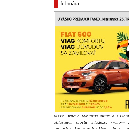
februára
Mesto Trnava vyhlásilo súťaž o získani
oblastiach športu, mládeže, výchovy 
činnosti a kultúrnych aktivít, charity,