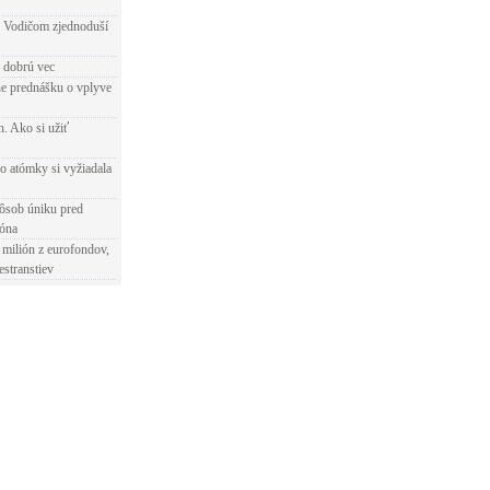
 Vodičom zjednoduší
e dobrú vec
e prednášku o vplyve
h. Ako si užiť
o atómky si vyžiadala
ôsob úniku pred
ióna
 milión z eurofondov,
estranstiev