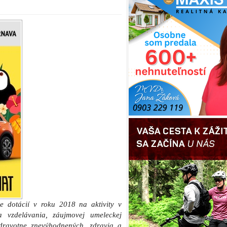
e dotácií v roku 2018 na aktivity v
a vzdelávania, záujmovej umeleckej
 zdravotne znevýhodnených, zdravia a