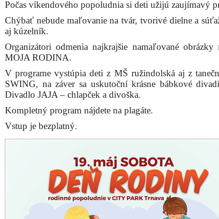
Počas víkendového popoludnia si deti užijú zaujímavý 
Chýbať nebude maľovanie na tvár, tvorivé dielne a súťaž
aj kúzelník.
Organizátori odmenia najkrajšie namaľované obrázky
MOJA RODINA.
V programe vystúpia deti z MŠ ružindolská aj z tanečn
SWING, na záver sa uskutoční krásne bábkové divad
Divadlo JAJA – chlapček a divoška.
Kompletný program nájdete na plagáte.
Vstup je bezplatný.