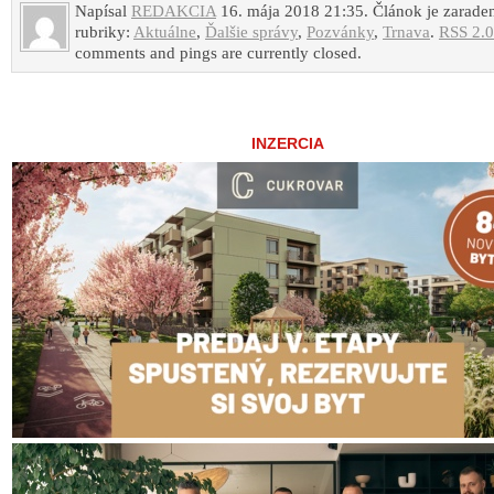
Napísal
REDAKCIA
16. mája 2018 21:35. Článok je zarade
rubriky:
Aktuálne
,
Ďalšie správy
,
Pozvánky
,
Trnava
.
RSS 2.0
comments and pings are currently closed.
INZERCIA