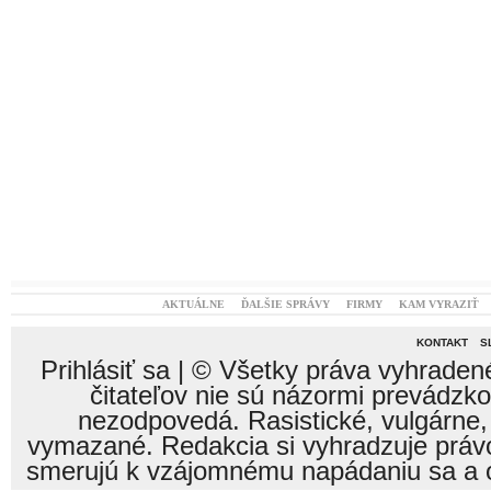
AKTUÁLNE
ĎALŠIE SPRÁVY
FIRMY
KAM VYRAZIŤ
KONTAKT
S
Prihlásiť sa
| © Všetky práva vyhraden
čitateľov nie sú názormi prevádzk
nezodpovedá. Rasistické, vulgárne,
vymazané. Redakcia si vyhradzuje právo
smerujú k vzájomnému napádaniu sa a o