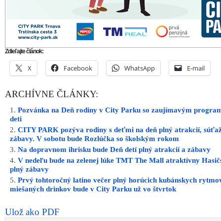
Zdieľajte článok:
X
Facebook
WhatsApp
E-mail
ARCHÍVNE ČLÁNKY:
Pozvánka na Deň rodiny v City Parku so zaujímavým progra
deti
CITY PARK pozýva rodiny s deťmi na deň plný atrakcií, súťaž
zábavy. V sobotu bude Rozlúčka so školským rokom
Na dopravnom ihrisku bude Deň detí plný atrakcií a zábavy
V nedeľu bude na zelenej lúke TMT The Mall atraktívny Hasič
plný zábavy
Prvý tohtoročný latino večer plný horúcich kubánskych rytmo
miešaných drinkov bude v City Parku už vo štvrtok
Ulož ako PDF