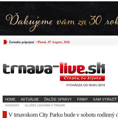
Zostaňte pripojení
/
Piatok, 07 August, 2026
HOME
AKTUÁLNE
ĎALŠIE SPRÁVY
FIRMY
KAM VYRAZIŤ
KONTAKT
SLUŽBY LEKÁRNÍ V TRNAVE
V trnavskom City Parku bude v sobotu rodinný 