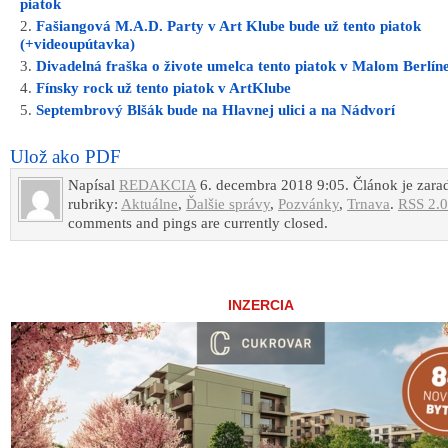
piatok
Fašiangová M.A.D. Party v Art Klube bude už tento piatok
(+videoupútavka)
Divadelná fraška o živote umelca tento piatok v Malom Berlín
Fínsky rock už tento piatok v ArtKlube
Septembrový Blšák bude na Hlavnej ulici a na Nádvorí
Ulož ako PDF
Napísal
REDAKCIA
6. decembra 2018 9:05. Článok je zara
rubriky:
Aktuálne
,
Ďalšie správy
,
Pozvánky
,
Trnava
.
RSS 2.0
comments and pings are currently closed.
INZERCIA