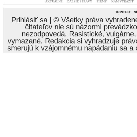
AKTUÁLNE
ĎALŠIE SPRÁVY
FIRMY
KAM VYRAZIŤ
KONTAKT
S
Prihlásiť sa
| © Všetky práva vyhraden
čitateľov nie sú názormi prevádzk
nezodpovedá. Rasistické, vulgárne,
vymazané. Redakcia si vyhradzuje právo
smerujú k vzájomnému napádaniu sa a o