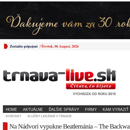
Zostaňte pripojení
/
Štvrtok, 06 August, 2026
HOME
AKTUÁLNE
ĎALŠIE SPRÁVY
FIRMY
KAM VYRAZIŤ
KONTAKT
SLUŽBY LEKÁRNÍ V TRNAVE
Na Nádvorí vypukne Beatlemánia – The Backwa