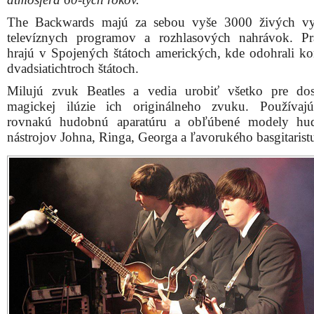
The Backwards majú za sebou vyše 3000 živých vy
televíznych programov a rozhlasových nahrávok. Pr
hrajú v Spojených štátoch amerických, kde odohrali ko
dvadsiatichtroch štátoch.
Milujú zvuk Beatles a vedia urobiť všetko pre dos
magickej ilúzie ich originálneho zvuku. Používaj
rovnakú hudobnú aparatúru a obľúbené modely hud
nástrojov Johna, Ringa, Georga a ľavorukého basgitarist