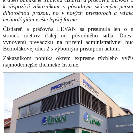
k dispozícii zákazníkom s pôvodným skúseným pers
dlhoročnou praxou, no v nových priestoroch a vďa
technológiám v ešte lepšej forme.
Čistiareň a práčovňa LEVAN sa presunula len o n
stoviek metrov ďalej od pôvodného sídla. Dnes 
vynovenú prevádzku na prízemí administratívnej b
Bernolákovej ulici 2 s výborným prístupom autom.
Zákazníkom ponúka okrem expresne rýchleho vyčist
najmodernejšie chemické čistenie.