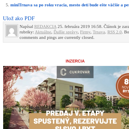
miniTrnava sa po roku vracia, mesto detí bude ešte väčšie a pes
Ulož ako PDF
Napísal
REDAKCIA
25. februára 2019 16:58. Článok je zar
rubriky:
Aktuálne
,
Ďalšie správy
,
Firmy
,
Trnava
.
RSS 2.0
. B
comments and pings are currently closed.
INZERCIA