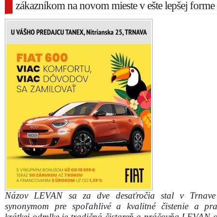
zákazníkom na novom mieste v ešte lepšej forme
Názov LEVAN sa za dve desaťročia stal v Trnave
synonymom pre spoľahlivé a kvalitné čistenie a pr
krátkej odmlke je tradičná čistareň a práčovňa LEVAN 