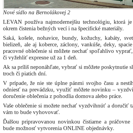
Nové sídlo na Bernolákovej 2
LEVAN používa najmodernejšiu technológiu, ktorá j
okrem čistenia bežných vecí i na špecifické materiály.
Saká, košele, nohavice, bundy, kožuchy, kabáty, svetr
bielizeň, ale aj koberce, záclony, vankúše, deky, spaci
pracovné oblečenie si môžete nechať spoľahlivo vyprať, 
či vyžehliť expresne už za 1 deň.
Ak sa príliš neponáhľate, vybrať si môžete poskytnutie 
troch či piatich dní.
V prípade, že nie ste úplne pánmi svojho času a nestíh
odniesť na prevádzku, využiť môžete novinku – vyzdvi
doručenie oblečenia z pohodlia domova alebo práce.
Vaše oblečenie si možete nechať vyzdvihnúť a doručiť 
vám to bude vyhovovať.
Ďalšou pripravovanou novinkou čistiarne a práčov
bude možnosť vytvorenia ONLINE objednávky.