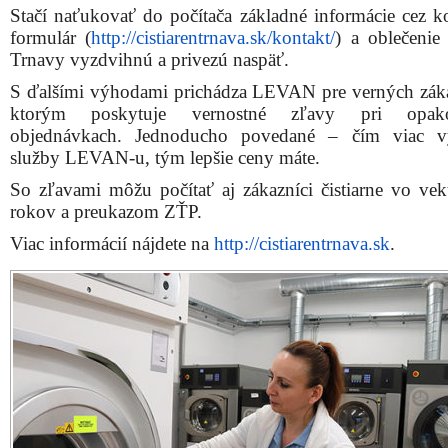
Stačí naťukovať do počítača základné informácie cez k
formulár (
http://cistiarentrnava.sk/kontakt/
) a oblečenie
Trnavy vyzdvihnú a privezú naspäť.
S ďalšími výhodami prichádza LEVAN pre verných zák
ktorým poskytuje vernostné zľavy pri opak
objednávkach. Jednoducho povedané – čím viac vy
služby LEVAN-u, tým lepšie ceny máte.
So zľavami môžu počítať aj zákazníci čistiarne vo ve
rokov a preukazom ZŤP.
Viac informácií nájdete na
http://cistiarentrnava.sk
.