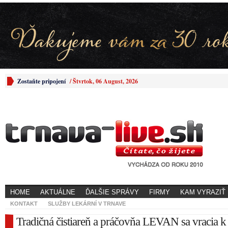
Zostaňte pripojení
/
Štvrtok, 06 August, 2026
HOME
AKTUÁLNE
ĎALŠIE SPRÁVY
FIRMY
KAM VYRAZIŤ
KONTAKT
SLUŽBY LEKÁRNÍ V TRNAVE
Tradičná čistiareň a práčovňa LEVAN sa vracia k