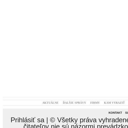
AKTUÁLNE
ĎALŠIE SPRÁVY
FIRMY
KAM VYRAZIŤ
KONTAKT
S
Prihlásiť sa
| © Všetky práva vyhraden
čitateľov nie sú názormi prevádzk