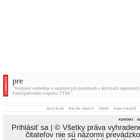
pre
“Verejnosť rozhoduje o zaujímavých projektoch a aktivitách zapojených
Participatívneho rozpočtu TTSK”
AKTUÁLNE
ĎALŠIE SPRÁVY
FIRMY
KAM VYRAZIŤ
KONTAKT
S
Prihlásiť sa
| © Všetky práva vyhraden
čitateľov nie sú názormi prevádzk