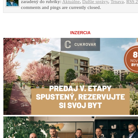
zaradený do rubriky:
Aktuálne
,
Ďalšie správy
,
Trnava
.
RSS 2
comments and pings are currently closed.
INZERCIA