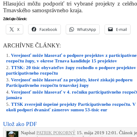
Hlasujúci môžu podporiť tri vybrané projekty z celéh
Trnavského samosprávneho kraja.
Zdieľajte článok:
X
Facebook
WhatsApp
E-mail
ARCHÍVNE ČLÁNKY:
Verejnosť môže hlasovať o podpore projektov z participatívn
rozpočtu župy, v okrese Trnava kandiduje 15 projektov
TTSK: 20 tisíc obyvateľov župy rozhodlo o podpore projektov
participatívneho rozpočtu
Verejnosť môže hlasovať za projekty, ktoré získajú podporu
Participatívneho rozpočtu trnavskej župy
Verejnosť môže hlasovať v 4. ročníku participatívneho rozpočt
januára
TTSK zverejnil úspešné projekty Participatívneho rozpočtu. V
okolí podporí dvanásť zámerov sumou 53-tisíc eur
Ulož ako PDF
Napísal
PATRIK POKORNÝ
15. mája 2019 12:01. Článok j