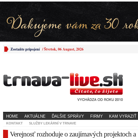
Zostaňte pripojení
/
Štvrtok, 06 August, 2026
HOME
AKTUÁLNE
ĎALŠIE SPRÁVY
FIRMY
KAM VYRAZIŤ
KONTAKT
SLUŽBY LEKÁRNÍ V TRNAVE
Verejnosť rozhoduje o zaujímavých projektoch a