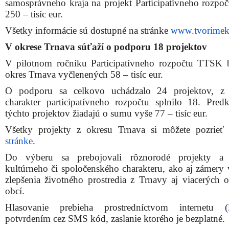
samosprávneho kraja na projekt Participatívneho rozpo
250 – tisíc eur.
Všetky informácie sú dostupné na stránke
www.tvorimekr
V okrese Trnava súťaží o podporu 18 projektov
V pilotnom ročníku Participatívneho rozpočtu TTSK 
okres Trnava vyčlenených 58 – tisíc eur.
O podporu sa celkovo uchádzalo 24 projektov, z 
charakter participatívneho rozpočtu splnilo 18. Predkl
týchto projektov žiadajú o sumu vyše 77 – tisíc eur.
Všetky projekty z okresu Trnava si môžete pozrie
stránke
.
Do výberu sa prebojovali rôznorodé projekty a a
kultúrneho či spoločenského charakteru, ako aj zámery v
zlepšenia životného prostredia z Trnavy aj viacerých o
obcí.
Hlasovanie prebieha prostredníctvom internetu (
potvrdením cez SMS kód, zaslanie ktorého je bezplatné.