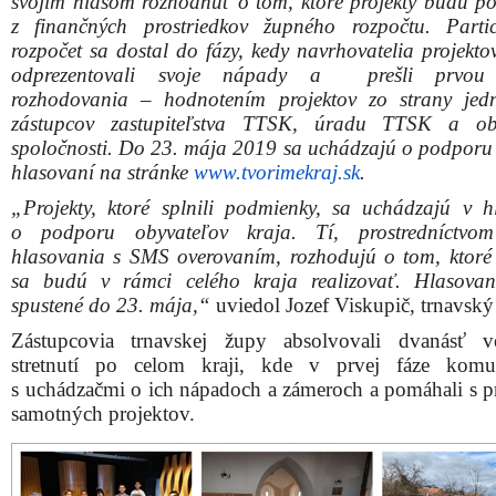
svojím hlasom rozhodnúť o tom, ktoré projekty budú p
z finančných prostriedkov župného rozpočtu. Partic
rozpočet sa dostal do fázy, kedy navrhovatelia projekto
odprezentovali svoje nápady a prešli prvou
rozhodovania – hodnotením projektov zo strany jedn
zástupcov zastupiteľstva TTSK, úradu TTSK a obč
spoločnosti. Do 23. mája 2019 sa uchádzajú o podporu 
hlasovaní na stránke
www.tvorimekraj.sk
.
„Projekty, ktoré splnili podmienky, sa uchádzajú v h
o podporu obyvateľov kraja. Tí, prostredníctvom
hlasovania s SMS overovaním, rozhodujú o tom, ktoré 
sa budú v rámci celého kraja realizovať. Hlasova
spustené do 23. mája,“
uviedol Jozef Viskupič, trnavský
Zástupcovia trnavskej župy absolvovali dvanásť v
stretnutí po celom kraji, kde v prvej fáze komun
s uchádzačmi o ich nápadoch a zámeroch a pomáhali s p
samotných projektov.