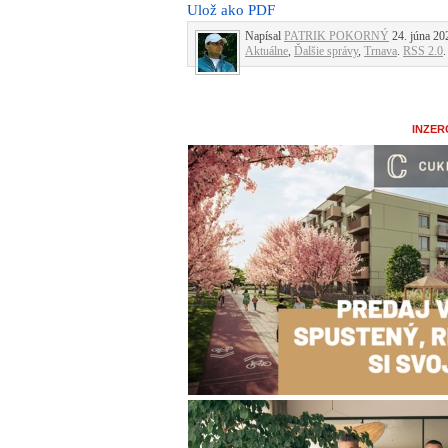
Ulož ako PDF
Napísal
PATRIK POKORNÝ
24. júna 202
Aktuálne
,
Ďalšie správy
,
Trnava
.
RSS 2.0
.
INZER