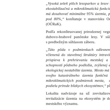
„Vysoká zeleň plôch lesoparkov a lesov 
ekostabilizačnú a mikroklimatickú funkci
má dosahovať minimálne 95% územia, pod
pod 80%,“
konštatuje v stanovisku O
(OÚRaK).
Podľa rekonštruovanej prirodzenej vegetá
dubovo-hrabové panónske lesy. V sú
s predbežným súhlasom záberu.
„Táto pôda v podmienkach odlesnene
včlenená do stavebnej štruktúry intrav
prispieva k prehrievaniu mestskej a o
schopnosti pôdneho podložia, zvýšenej er
ekologickej nestabilite územia. Mesto má
svojho katastrálneho územia funkčnú 
mikroklimatických podmienok mesta, c
podielu prírode blízkych ekosystémov,“
pí
Lokalita nadväzuje na už zrevitalizo
revitalizácie územia na ekosystém je d
mestského významu.