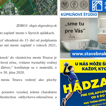
ZDROJ: zbgis.skgeodesy.sk
 zaplatiť mesto v štyroch splátkach.
yť uhradená do 15 dní od podpísania
eur má mesto zaplatiť v rokoch 2021,
enok‘ do vlastníctva mesta Trnava je
chovú zónu, vrátane rozsiahlej vodnej
 Zátvor,“
konštatuje sa v materiáli, o
vo 30. júna 2020.
mesta Trnava vedený ako plochy
 porastov vysokej zelene charakteru
ednoduchou oddychovo-rekreačnou a