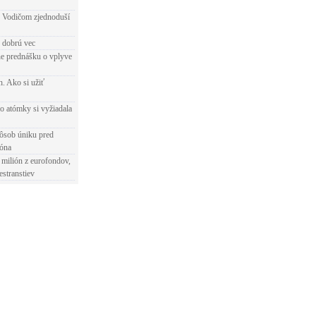
 Vodičom zjednoduší
e dobrú vec
e prednášku o vplyve
h. Ako si užiť
o atómky si vyžiadala
ôsob úniku pred
ióna
 milión z eurofondov,
estranstiev