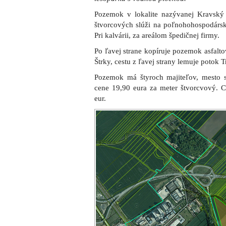
Pozemok v lokalite nazývanej Kravský
štvorcových slúži na poľnohohospodársk
Pri kalvárii, za areálom špedičnej firmy.
Po ľavej strane kopíruje pozemok asfalto
Štrky, cestu z ľavej strany lemuje potok 
Pozemok má štyroch majiteľov, mesto 
cene 19,90 eura za meter štvorcvový. C
eur.