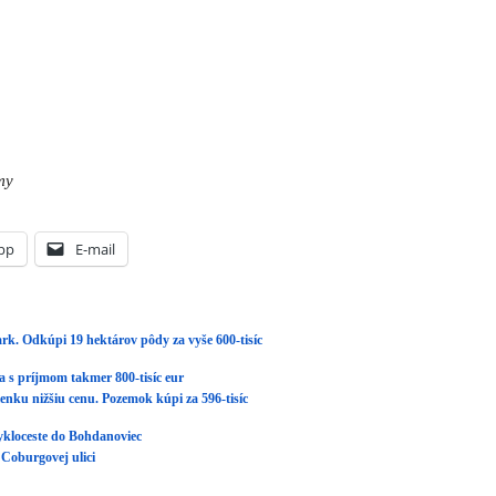
my
pp
E-mail
rk. Odkúpi 19 hektárov pôdy za vyše 600-tisíc
a s príjmom takmer 800-tisíc eur
enku nižšiu cenu. Pozemok kúpi za 596-tisíc
cykloceste do Bohdanoviec
 Coburgovej ulici