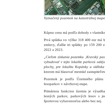
Vyznačený pozemok na katastrálnej mape
Kúpnu cenu má podľa dohody s vlastníkmi
Prvá splátka vo výške 318 400 eur má b
zmluvy, ďalšie tri splátky po 159 200 
2022 a 2023.
„Cieľom získania pozemku ‚Kravský pasi
vybudovať v tejto lokalite parkovú oddy
plochy, pre lokalitu Kopánky a sídliska
ktorom má hlasovať mestské zastupiteľst
Pozemok je podľa Územného plánu 
lesoparkov v návrhovej etape.
Primárnou funkciou územia je výsadba
lesných parkov, parkových lesov s j
športovou vybavenosťou alebo bez nej.