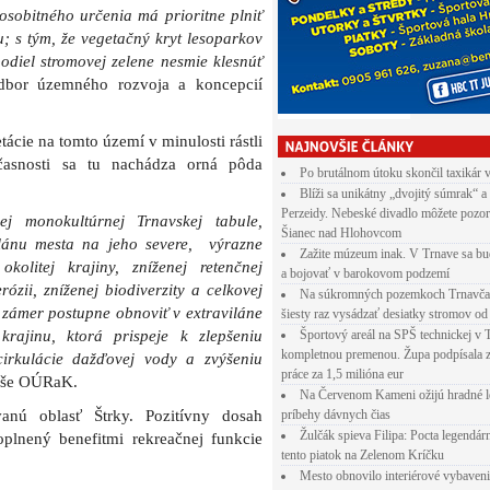
osobitného určenia má prioritne plniť
u; s tým, že vegetačný kryt lesoparkov
iel stromovej zelene nesmie klesnúť
dbor územného rozvoja a koncepcií
cie na tomto území v minulosti rástli
časnosti sa tu nachádza orná pôda
Po brutálnom útoku skončil taxikár 
Blíži sa unikátny „dvojitý súmrak“ a
Perzeidy. Nebeské divadlo môžete pozor
j monokultúrnej Trnavskej tabule,
Šianec nad Hlohovcom
ilánu mesta na jeho severe, výrazne
Zažite múzeum inak. V Trnave sa bu
kolitej krajiny, zníženej retenčnej
a bojovať v barokovom podzemí
ózii, zníženej biodiverzity a celkovej
Na súkromných pozemkoch Trnavča
 zámer postupne obnoviť v extraviláne
šiesty raz vysádzať desiatky stromov od
krajinu, ktorá prispeje k zlepšeniu
Športový areál na SPŠ technickej v 
kompletnou premenou. Župa podpísala 
irkulácie dažďovej vody a zvýšeniu
práce za 1,5 milióna eur
še OÚRaK.
Na Červenom Kameni ožijú hradné l
vanú oblasť Štrky. Pozitívny dosah
príbehy dávnych čias
Žulčák spieva Filipa: Pocta legendá
oplnený benefitmi rekreačnej funkcie
tento piatok na Zelenom Kríčku
Mesto obnovilo interiérové vybaven