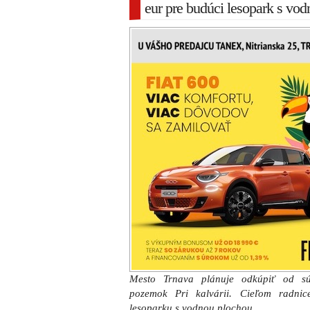
eur pre budúci lesopark s vo
Mesto Trnava plánuje odkúpiť od súk
pozemok Pri kalvárii. Cieľom radnice
lesoparku s vodnou plochou.