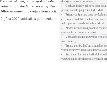
ť vodnú plochu, čo v spolupôsobení
denných centrách pre seniorov
Obchvat Trnavy má nové odbočenie.
votného prostredia v severnej časti
prístup do nákupnej zóny TMT Mall
 Odbor územného rozvoja a koncepcií.
Priaznivci Spartaka opäť krvácali pr
0. júna 2020 súhlasila s podmienkami
Projekt VedoMost v knižnici ponúkn
mikroplastov na naše zdravie a prírodu
Zlodeji nedovolenkujú ani vo vlakoc
cestovanie bezpečne a bez strát
Vážna nehoda na križovatke neďalek
troch zranených
Trnava ponúka ľuďom originálny sp
vlnou horúčav v hľadisku zimného štad
Suchá nad Parnou a Ružindol získali
využijú ich na skvalitnenie verejných pri