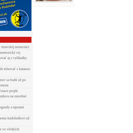
v trnavskej nemocnici
 meteorický roj
ovať aj z vyhliadky
de trénovať s katanou
nov sa budú už po
 mesta
Trnave prejde
zmluvu na stavebné
egendy a tajomné
rnemu hudobníkovi už
ie vo všetkých