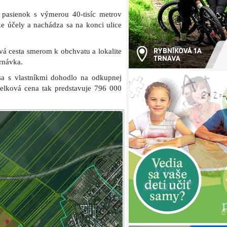
 pasienok s výmerou 40-tisíc metrov
e účely a nachádza sa na konci ulice
vá cesta smerom k obchvatu a lokalite
Trnávka.
sa s vlastníkmi dohodlo na odkupnej
elková cena tak predstavuje 796 000