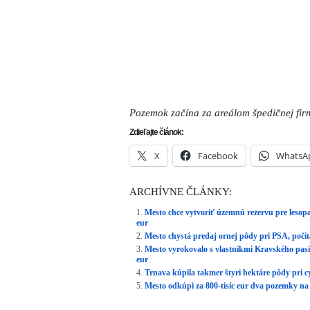
Pozemok začína za areálom špedičnej fir
Zdieľajte článok:
X
Facebook
WhatsA
ARCHÍVNE ČLÁNKY:
Mesto chce vytvoriť územnú rezervu pre lesopa
eur
Mesto chystá predaj ornej pôdy pri PSA, počít
Mesto vyrokovalo s vlastníkmi Kravského pasi
eur
Trnava kúpila takmer štyri hektáre pôdy pri 
Mesto odkúpi za 800-tisíc eur dva pozemky na