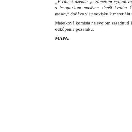
„V rámci územia je zámerom vybudova
s lesoparkom masívne zlepší kvalitu ži
mesta,“
dodáva v stanovisku k materiálu
Majetková komisia na svojom zasadnutí 1
odkúpenia pozemku.
MAPA
: