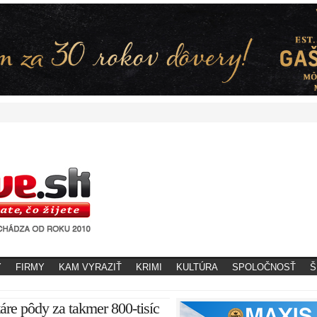
Y
FIRMY
KAM VYRAZIŤ
KRIMI
KULTÚRA
SPOLOČNOSŤ
Š
áre pôdy za takmer 800-tisíc