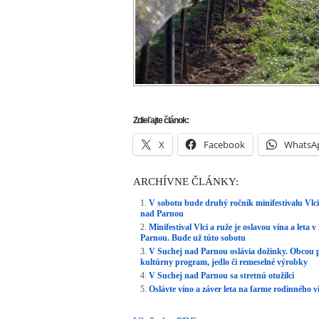
V Suchej nad Parnou oslávia dožinky. Obcou 
kultúrny program, jedlo či remeselné výrobky
V Suchej nad Parnou sa stretnú otužilci
Oslávte víno a záver leta na farme rodinného
Ulož ako PDF
Napísal
REDAKCIA
29. júla 2020 9:39. 
správy
,
Pozvánky
,
Trnava
.
RSS 2.0
. Both 
INZER