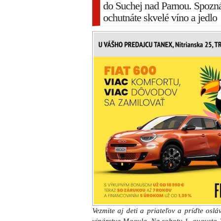
do Suchej nad Parnou. Spoznát
ochutnáte skvelé víno a jedlo
Vezmite aj deti a priateľov a príďte osl
vinárstva Magula. Na sobotu 1. augusta 
program, aký sa len tak nevidí. Na rod
Vlčou dolinou v Suchej nad Parnou sa b
vidieka, debatovať a vychutnávať život.
Okrem vín z vinárstva Magula predstavia 
združenia Autentista Slovakia. Počas ce
bary a večer si návštevníci vychutnajú 
výhľadom v improvizovanom Sunset Roof
Tešiť sa tiež môžete na skvelú kávu, v
všetko v podaní podobných nadšencov, a