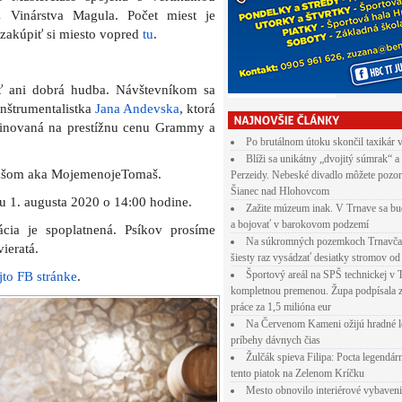
Po brutálnom útoku skončil taxikár 
Blíži sa unikátny „dvojitý súmrak“ a
Perzeidy. Nebeské divadlo môžete pozor
Šianec nad Hlohovcom
Zažite múzeum inak. V Trnave sa bu
a bojovať v barokovom podzemí
Na súkromných pozemkoch Trnavča
šiesty raz vysádzať desiatky stromov od
Športový areál na SPŠ technickej v 
kompletnou premenou. Župa podpísala 
práce za 1,5 milióna eur
Na Červenom Kameni ožijú hradné l
príbehy dávnych čias
Žulčák spieva Filipa: Pocta legendá
tento piatok na Zelenom Kríčku
Mesto obnovilo interiérové vybaven