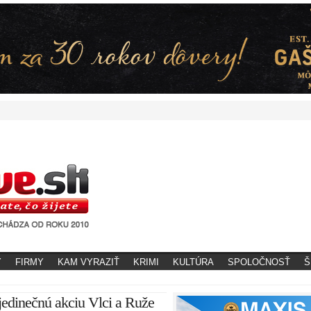
Y
FIRMY
KAM VYRAZIŤ
KRIMI
KULTÚRA
SPOLOČNOSŤ
Š
jedinečnú akciu Vlci a Ruže