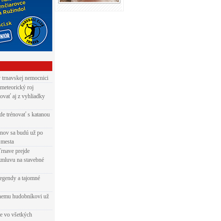
v trnavskej nemocnici
 meteorický roj
ovať aj z vyhliadky
de trénovať s katanou
nov sa budú už po
 mesta
Trnave prejde
zmluvu na stavebné
egendy a tajomné
rnemu hudobníkovi už
ie vo všetkých