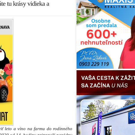
e tu krásy vidieka a
áviť leto a víno na farmu do rodinného
2020 od 14. hodiny pripravili parádny
innej farme na kopci medzi Ružovou a
ude ochutnávať víno, spoznávať krásy
aj vína svojich priateľov a kolegov zo
lého dňa budú k dispozícii degustačné
západ slnka na streche s fantastickým
top bare.
ynikajúcu zmrzlinu a výborné jedlo,
kými sú aj Magulovci pre víno.