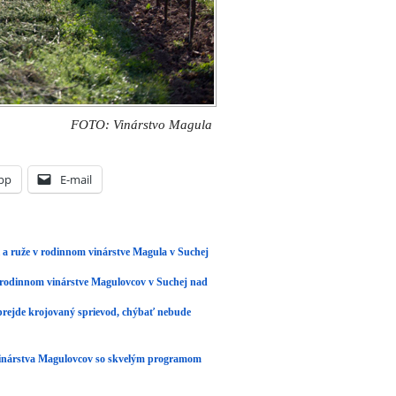
prejde krojovaný sprievod, chýbať nebude
 vinárstva Magulovcov so skvelým programom
Článok je zaradený do rubriky:
Aktuálne
,
Ďalšie
comments and pings are currently closed.
CIA