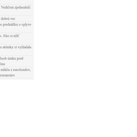
 Vodičom zjednoduší
e dobrú vec
e prednášku o vplyve
h. Ako si užiť
o atómky si vyžiadala
ôsob úniku pred
ióna
 milión z eurofondov,
estranstiev