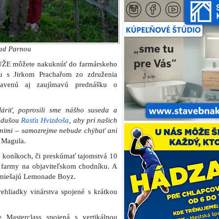
miešajú Lemonade Boyz.
ehliadky vinárstva spojené s krátkou
 Masterclass spojená s vertikálnou
 Vinárstva Magula. Počet miest je
zakúpiť si miesto vopred
tu
.
 ani dobrá hudba. Návštevníkom sa
inštrumentalistka
Jana Andevska
, ktorá
minovaná na prestížnu cenu Grammy a
mášom aka MojemenojeTomaš.
 1. augusta 2020 o 14:00 hodine.
cia je spoplatnená. Psíkov prosíme
ieratá.
jto FB stránke
.