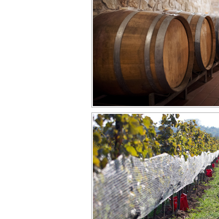
Zdieľajte článok:
X
Facebook
WhatsA
ARCHÍVNE ČLÁNKY:
V sobotu bude druhý ročník minifestivalu Vlc
nad Parnou
Minifestival Vlci a ruže je oslavou vína a let
Parnou. Bude už túto sobotu