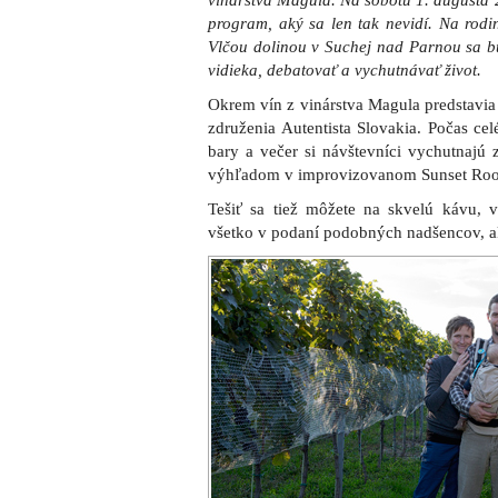
Vinárska rodina Magulovcov zo Suchej 
V rámci podujatia nazvaného VLCI A R
života v biodynamickom altánku, spo
Demeter CS
, ktorý bude mať pripr
biodynamickom poľnohospodárstve.
„A keďže sme tento rok začali aj vče
kamaráta z Vlčej doliny, včelára telom a
úľoch porozprával o včielkach a práci s
jeho vynikajúci med,“
poznamenal Vlado
Deti určite ocenia možnosť povoziť sa n
000 metrov štvorcových veľkého areálu