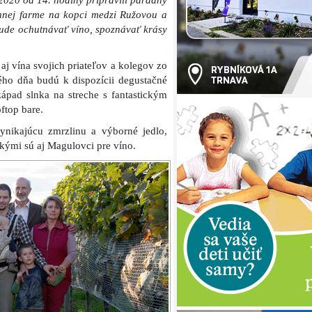
nad Parnou
UŽE môžete nakuknúť do farmárskeho
lu s Jirkom Prachařom zo združenia
avenú aj zaujímavú prednášku o
láriť, poprosili sme nášho suseda a
j dušou
Rasťa Hvizdoša
, aby pri našich
 nimi – samozrejme nebude chýbať ani
 Magula.
a koníkoch, či preskúmať tajomstvá 10
 farmy na objaviteľskom chodníku. A