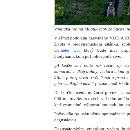
keď vysmädnú, výbornú limonádu im na
Počas dňa sa uskutočnia sprevádzané pr
degustáciou.
Degustátorským vrcholom večera bude
degustáciou 10 ročníkov Frankovky z
obmedzený len na 20, preto odporúčame 
Kultúra
Na akcii VLCI A RUŽE nebude chýbať
predstaví vynikajúca pesničkárka a multi
bola ako jediný slovenský interpret no
pochádza práve zo Suchej nad Parnou.
Večer sa uskutoční tancovačka s DJ To
Podujatie VLCI A RUŽE sa začne v sobotu
Vstupné na akciu je zdarma, konzumá
nechajte doma, na farme chovajú rôzne zv
Podrobné informácie o akcii nájdete
na te