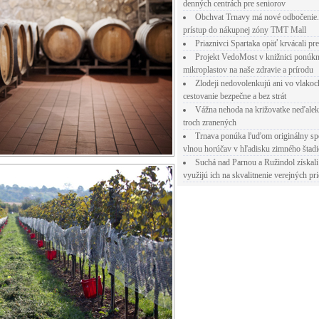
denných centrách pre seniorov
Obchvat Trnavy má nové odbočenie.
prístup do nákupnej zóny TMT Mall
Priaznivci Spartaka opäť krvácali pr
Projekt VedoMost v knižnici ponúkn
mikroplastov na naše zdravie a prírodu
Zlodeji nedovolenkujú ani vo vlakoc
cestovanie bezpečne a bez strát
Vážna nehoda na križovatke neďalek
troch zranených
Trnava ponúka ľuďom originálny sp
vlnou horúčav v hľadisku zimného štad
Suchá nad Parnou a Ružindol získali
FOTO: Vinárstvo Magula
využijú ich na skvalitnenie verejných pri
pp
E-mail
i a ruže v rodinnom vinárstve Magula v Suchej
a v rodinnom vinárstve Magulovcov v Suchej nad