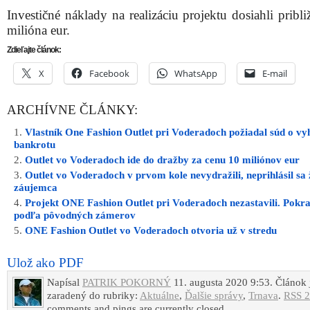
Investičné náklady na realizáciu projektu dosiahli pribl
milióna eur.
Zdieľajte článok:
X
Facebook
WhatsApp
E-mail
ARCHÍVNE ČLÁNKY:
Vlastník One Fashion Outlet pri Voderadoch požiadal súd o vy
bankrotu
Outlet vo Voderadoch ide do dražby za cenu 10 miliónov eur
Outlet vo Voderadoch v prvom kole nevydražili, neprihlásil sa
záujemca
Projekt ONE Fashion Outlet pri Voderadoch nezastavili. Pokr
podľa pôvodných zámerov
ONE Fashion Outlet vo Voderadoch otvoria už v stredu
Ulož ako PDF
Napísal
PATRIK POKORNÝ
11. augusta 2020 9:53. Článok 
zaradený do rubriky:
Aktuálne
,
Ďalšie správy
,
Trnava
.
RSS 2
comments and pings are currently closed.