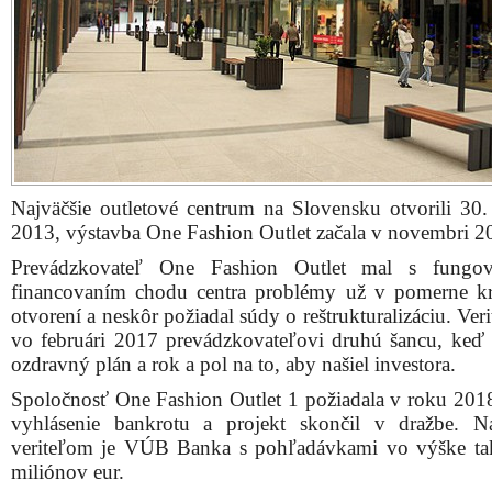
Najväčšie outletové centrum na Slovensku otvorili 30.
2013, výstavba One Fashion Outlet začala v novembri 2
Prevádzkovateľ One Fashion Outlet mal s fungo
financovaním chodu centra problémy už v pomerne k
otvorení a neskôr požiadal súdy o reštrukturalizáciu. Verit
vo februári 2017 prevádzkovateľovi druhú šancu, keď s
ozdravný plán a rok a pol na to, aby našiel investora.
Spoločnosť One Fashion Outlet 1 požiadala v roku 201
vyhlásenie bankrotu a projekt skončil v dražbe. N
veriteľom je VÚB Banka s pohľadávkami vo výške t
miliónov eur.