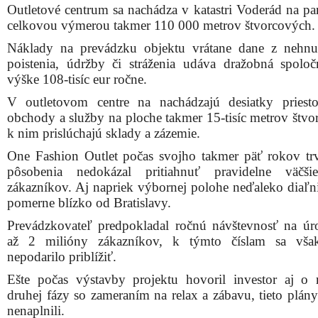
Outletové centrum sa nachádza v katastri Voderád na par
celkovou výmerou takmer 110 000 metrov štvorcových.
Náklady na prevádzku objektu vrátane dane z nehnut
poistenia, údržby či stráženia udáva dražobná spolo
výške 108-tisíc eur ročne.
V outletovom centre na nachádzajú desiatky priest
obchody a služby na ploche takmer 15-tisíc metrov štvo
k nim prislúchajú sklady a zázemie.
One Fashion Outlet počas svojho takmer päť rokov tr
pôsobenia nedokázal pritiahnuť pravidelne väčši
zákazníkov. Aj napriek výbornej polohe neďaleko diaľn
pomerne blízko od Bratislavy.
Prevádzkovateľ predpokladal ročnú návštevnosť na úr
až 2 milióny zákazníkov, k týmto číslam sa vša
nepodarilo priblížiť.
Ešte počas výstavby projektu hovoril investor aj o re
druhej fázy so zameraním na relax a zábavu, tieto plány
nenaplnili.