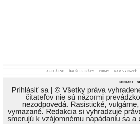
AKTUÁLNE
ĎALŠIE SPRÁVY
FIRMY
KAM VYRAZIŤ
KONTAKT
S
Prihlásiť sa
| © Všetky práva vyhraden
čitateľov nie sú názormi prevádzk
nezodpovedá. Rasistické, vulgárne,
vymazané. Redakcia si vyhradzuje právo
smerujú k vzájomnému napádaniu sa a o