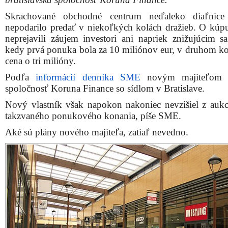
Skrachované obchodné centrum neďaleko diaľnic
nepodarilo predať v niekoľkých kolách dražieb. O kúpu
neprejavili záujem investori ani napriek znižujúcim s
kedy prvá ponuka bola za 10 miliónov eur, v druhom kol
cena o tri milióny.
Podľa
informácií denníka SME
novým majiteľom s
spoločnosť Koruna Finance so sídlom v Bratislave.
Nový vlastník však napokon nakoniec nevzišiel z aukci
takzvaného ponukového konania, píše SME.
Aké sú plány nového majiteľa, zatiaľ nevedno.