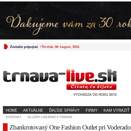
Zostaňte pripojení
/
Štvrtok, 06 August, 2026
HOME
AKTUÁLNE
ĎALŠIE SPRÁVY
FIRMY
KAM VYRAZIŤ
KONTAKT
SLUŽBY LEKÁRNÍ V TRNAVE
Zbankrotovaný One Fashion Outlet pri Voderad