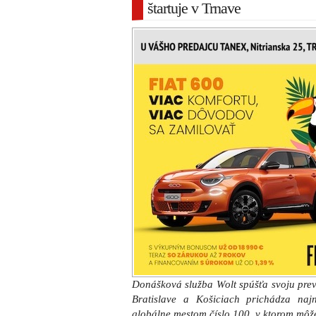
štartuje v Trnave
Donášková služba Wolt spúšťa svoju pre
Bratislave a Košiciach prichádza na
globálne mestom číslo 100, v ktorom môžet