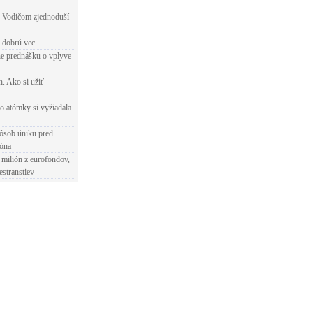
 Vodičom zjednoduší
e dobrú vec
e prednášku o vplyve
h. Ako si užiť
o atómky si vyžiadala
ôsob úniku pred
ióna
 milión z eurofondov,
estranstiev