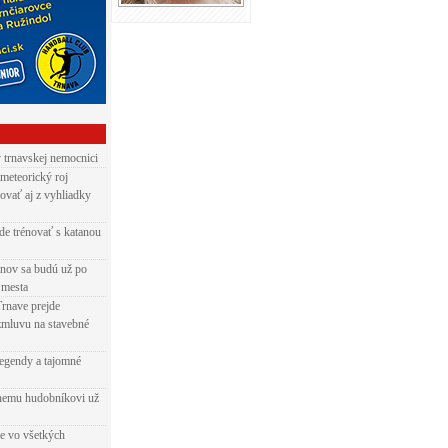
v trnavskej nemocnici
 meteorický roj
ovať aj z vyhliadky
de trénovať s katanou
nov sa budú už po
 mesta
Trnave prejde
zmluvu na stavebné
egendy a tajomné
rnemu hudobníkovi už
ie vo všetkých