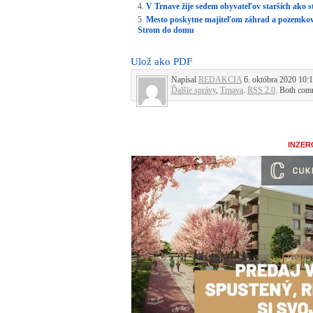
V Trnave žije sedem obyvateľov starších ako 
Mesto poskytne majiteľom záhrad a pozemkov 
Strom do domu
Ulož ako PDF
Napísal
REDAKCIA
6. októbra 2020 10:1
Ďalšie správy
,
Trnava
.
RSS 2.0
. Both comm
INZER