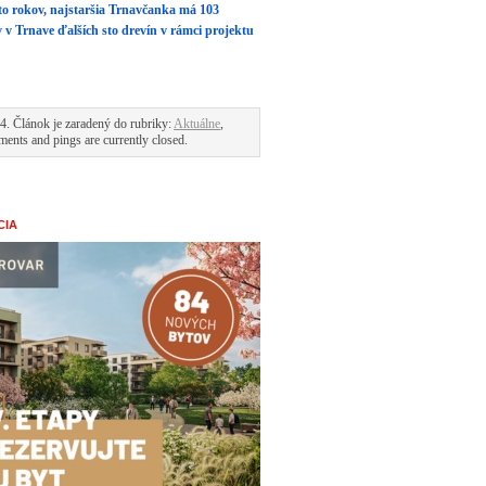
sto rokov, najstaršia Trnavčanka má 103
v Trnave ďalších sto drevín v rámci projektu
4. Článok je zaradený do rubriky:
Aktuálne
,
ents and pings are currently closed.
CIA