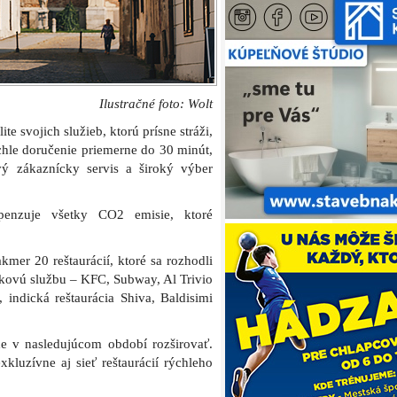
Ilustračné foto: Wolt
e svojich služieb, ktorú prísne stráži,
hle doručenie priemerne do 30 minút,
vý zákaznícky servis a široký výber
penzuje všetky CO2 emisie, ktoré
mer 20 reštaurácií, ktoré sa rozhodli
škovú službu – KFC, Subway, Al Trivio
indická reštaurácia Shiva, Baldisimi
ude v nasledujúcom období rozširovať.
luzívne aj sieť reštaurácií rýchleho