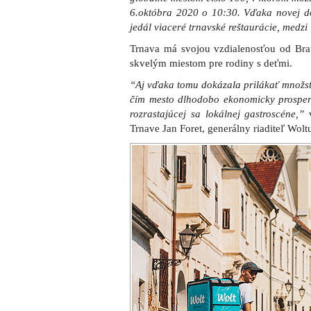
6.októbra 2020 o 10:30. Vďaka novej do
jedál viaceré trnavské reštaurácie, medzi
Trnava má svojou vzdialenosťou od Brat
skvelým miestom pre rodiny s deťmi.
“Aj vďaka tomu dokázala prilákať množst
čím mesto dlhodobo ekonomicky prosperu
rozrastajúcej sa lokálnej gastroscéne,”
v
Trnave Jan Foret, generálny riaditeľ Wol