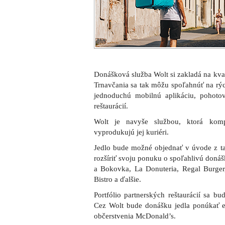
Donášková služba Wolt si zakladá na kvalit
Trnavčania sa tak môžu spoľahnúť na rýc
jednoduchú mobilnú aplikáciu, pohoto
reštaurácií.
Wolt je navyše službou, ktorá kom
vyprodukujú jej kuriéri.
Jedlo bude možné objednať v úvode z tak
rozšíriť svoju ponuku o spoľahlivú doná
a Bokovka, La Donuteria, Regal Burger, 
Bistro a ďalšie.
Portfólio partnerských reštaurácií sa b
Cez Wolt bude donášku jedla ponúkať exk
občerstvenia McDonald’s.