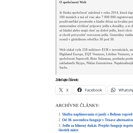
O spoločnosti Wolt
Je fínska spoločnosť založená v roku 2014, ktorá úsp
100 mestách a má už viac ako 7 000 000 registrova
používateľské prostredie a kladie dôraz na kvalitu 
mimoriadnu rýchlosť prípravy jedla a donášky, a to d
sú hladní alebo majú chuť na dobré jedlo, ktorí chcú 
si chceli privyrobiť rozvozom jedla. Generálny riadi
ocenil v globálnom rebríčku 30 pod 30.
Wolt získal vyše 258 miliónov EUR v investíciách, m
Highland Europe, EQT Ventures, Lifeline Ventures, al
spoločnosti Supercell; Risto Siilasmaa, predseda pre
zakladateľa Skypu, Niklas Zennströma. Najaktuálnej
Sachs.
Zdieľajte článok:
X
Facebook
WhatsA
ARCHÍVNE ČLÁNKY:
Služba naplánovania si jazdy s Boltom vopred 
Od 30. novembra funguje v Trnave alternatívn
Jedlo za hlinený dukát. Projekt funguje úspešne
šiestich miest