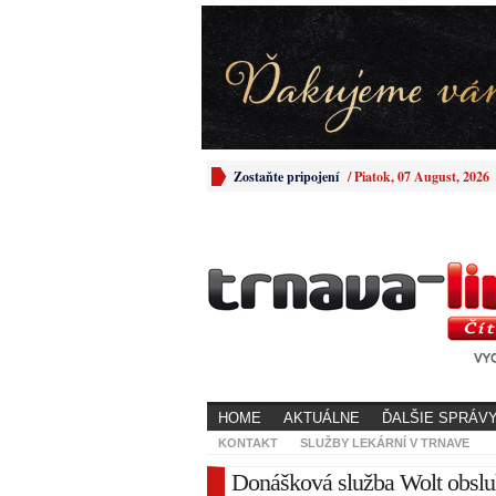
Zostaňte pripojení
/
Piatok, 07 August, 2026
HOME
AKTUÁLNE
ĎALŠIE SPRÁV
KONTAKT
SLUŽBY LEKÁRNÍ V TRNAVE
Donášková služba Wolt obsluh