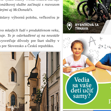
náškovej službe začínajú s rozvozom
 inými aj McDonald’s.
islavy výbornú polohu, veľkosťou je
vo mladých ľudí v produktívnom veku,
je. To je odzrkadlené aj na neustále
ysvetľuje dôvody pre štart služby v
tu pre Slovensko a Českú republiku.