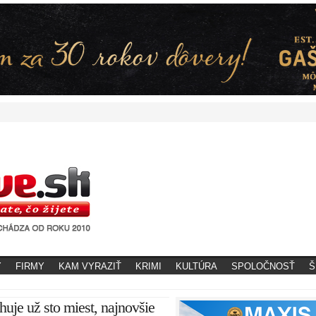
Y
FIRMY
KAM VYRAZIŤ
KRIMI
KULTÚRA
SPOLOČNOSŤ
Š
uje už sto miest, najnovšie