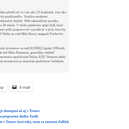
ešne pôsobí už vo viac ako 23 krajinách, viac ako
ných používateľov. Využíva moderné
ponúkaných služieb. Wolt zákazníkom ponúka
o 30 minút. V úlohe platformy spája ľudí, ktorí
toto jedlo pripravovať a predávať a tých, ktorí by
teľ Woltu sa volá Miki Kuusi, magazín Forbes ho
edzi investorov sa radí ICONIQ Capital, 83North,
e tiež Ilkka Paananen, generálny riaditeľ
dstavenstva spoločnosti Nokia; EQT Ventures alebo
ším investorom je americká spoločnosť Goldman
pp
E-mail
je dostupná už aj v Trnave
a prepravná služba Taxify
 v Trnave štyri roky, teraz sa rozrastá ďalších