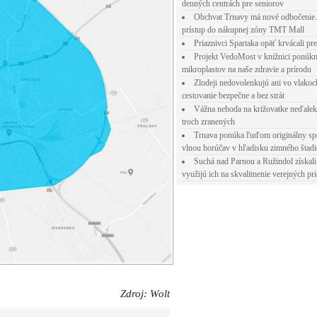
denných centrách pre seniorov
Obchvat Trnavy má nové odbočenie.
prístup do nákupnej zóny TMT Mall
Priaznivci Spartaka opäť krvácali pr
Projekt VedoMost v knižnici ponúkn
mikroplastov na naše zdravie a prírodu
Zlodeji nedovolenkujú ani vo vlakoc
cestovanie bezpečne a bez strát
Vážna nehoda na križovatke neďalek
troch zranených
Trnava ponúka ľuďom originálny sp
vlnou horúčav v hľadisku zimného štad
Suchá nad Parnou a Ružindol získali
využijú ich na skvalitnenie verejných pri
Zdroj: Wolt