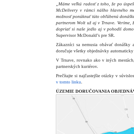
„Máme veľkú radosť z toho, že po úspeš
McDelivery v rámci nášho hlavného m
možnosť ponúknuť túto obľúbenú donášku
partnerom Wolt už aj v Trnave. Veríme, ž
dopriať si naše jedlo aj v pohodlí domo
Supervisor McDonald’s pre SR.
Zákazníci sa nemusia obávať donášky a
doručuje všetky objednávky automaticky
V Trnave, rovnako ako v iných mestách,
partnerských kuriérov.
Prečítajte si najčastejšie otázky v súvis
v tomto linku
.
ÚZEMIE DORUČOVANIA OBJEDNÁ