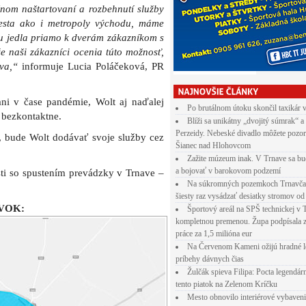
nom naštartovaní a rozbehnutí služby
esta ako i metropoly východu, máme
 jedla priamo k dverám zákazníkom s
e naši zákazníci ocenia túto možnosť,
va,“
informuje Lucia Poláčeková, PR
ni v čase pandémie, Wolt aj naďalej
Po brutálnom útoku skončil taxikár 
 bezkontaktne.
Blíži sa unikátny „dvojitý súmrak“ a
Perzeidy. Nebeské divadlo môžete pozor
 bude Wolt dodávať svoje služby cez
Šianec nad Hlohovcom
Zažite múzeum inak. V Trnave sa bu
a bojovať v barokovom podzemí
losti so spustením prevádzky v Trnave –
Na súkromných pozemkoch Trnavča
šiesty raz vysádzať desiatky stromov od
VOK:
Športový areál na SPŠ technickej v 
kompletnou premenou. Župa podpísala 
práce za 1,5 milióna eur
Na Červenom Kameni ožijú hradné l
príbehy dávnych čias
Žulčák spieva Filipa: Pocta legendá
tento piatok na Zelenom Kríčku
Mesto obnovilo interiérové vybaven