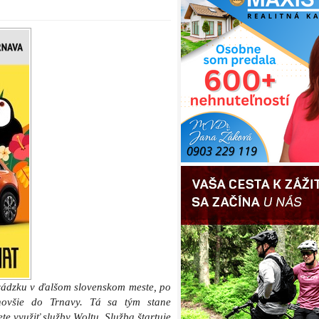
vádzku v ďalšom slovenskom meste, po
jnovšie do Trnavy. Tá sa tým stane
e využiť služby Woltu. Služba štartuje