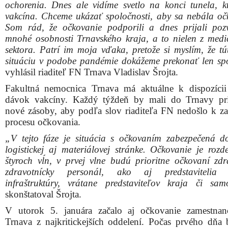
infraštruktúry, vrátane predstaviteľov kraja či sam
skonštatoval Šrojta.
V utorok 5. januára začalo aj očkovanie zamestna
Trnava z najkritickejších oddelení. Počas prvého dňa
byť zaočkovaných asi 90 ľudí.
Momentálne má nemocnica k dispozícií dva očkovac
ktoré bude navyšovať na základe zvyšovania z
očkovanie proti ochoreniu COVID-19.
„Teší ma, že naši lekári, sestry a ďalší zdravotnícky pe
záujem o očkovanie proti ochoreniu COVID-19. Oč
vidíme ako cestu pre zlepšenie súčasného stavu, 
bojujeme s koronavírusom už od marca 2020,“
povedal 
riaditeľa FN Trnava pre lekárskopreventívnu starostlivo
Vadrna.
„Na konci roka 2020 sme dostali dobrú správu, že 
riešenie na boj proti ochoreniu Covid-19. Dnešné s
očkovania v Trnave symbolizuje dva aspekty: najm
vedecké a medicínske mozgy sa dlhodobo zamýšľajú 
akým spôsobom pomôcť v boji proti nákaze a vďaka 