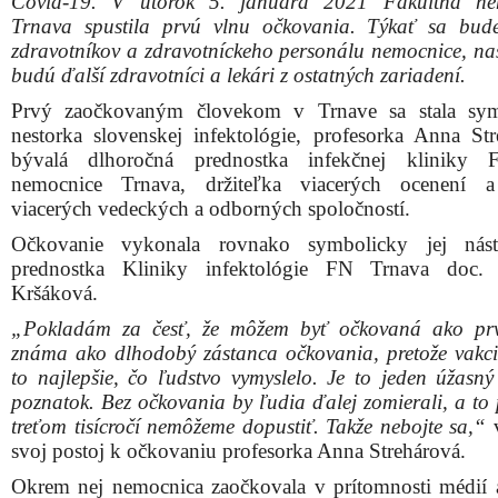
poznatok. Bez očkovania by ľudia ďalej zomierali, a to 
treťom tisícročí nemôžeme dopustiť. Takže nebojte sa,“
v
svoj postoj k očkovaniu profesorka Anna Strehárová.
Okrem nej nemocnica zaočkovala v prítomnosti médií a
osobnosti mesta a regiónu. Ako druhý dostal vakcí
Jozef Viskupič, po ňom nasledoval primátor Peter Bročk
Pozvanie prijali aj zástupcovia trnavských univerzít, n
štátnych a regionálnych inštitúcií či zdravotných poisťov