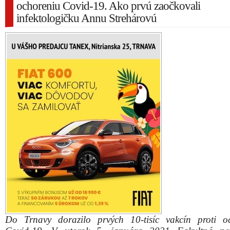
ochoreniu Covid-19. Ako prvú zaočkovali
infektologičku Annu Strehárovú
Do Trnavy dorazilo prvých 10-tisíc vakcín proti o
Covid-19. V utorok 5. januára 2021 Fakultná ne
Trnava spustila prvú vlnu očkovania. Týkať sa bu
zdravotníkov a zdravotníckeho personálu nemocnice, na
budú ďalší zdravotníci a lekári z ostatných zariadení.
Prvý zaočkovaným človekom v Trnave sa stala sym
nestorka slovenskej infektológie, profesorka Anna Str
bývalá dlhoročná prednostka infekčnej kliniky Fa
nemocnice Trnava, držiteľka viacerých ocenení a
viacerých vedeckých a odborných spoločností.
Očkovanie vykonala rovnako symbolicky jej nást
prednostka Kliniky infektológie FN Trnava doc. 
Kršáková.
„Pokladám za česť, že môžem byť očkovaná ako pr
známa ako dlhodobý zástanca očkovania, pretože vakci
to najlepšie, čo ľudstvo vymyslelo. Je to jeden úžasný