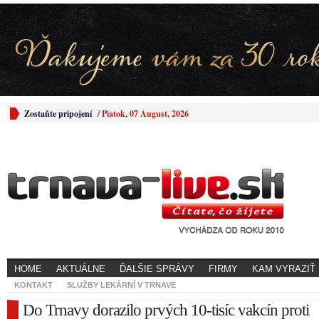
Zostaňte pripojení
/
Piatok, 07 August, 2026
HOME
AKTUÁLNE
ĎALŠIE SPRÁVY
FIRMY
KAM VYRAZIŤ
KONTAKT
SLUŽBY LEKÁRNÍ V TRNAVE
Do Trnavy dorazilo prvých 10-tisíc vakcín proti