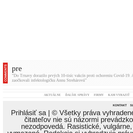
KONTAKT
S
Prihlásiť sa
| © Všetky práva vyhraden
čitateľov nie sú názormi prevádzk
nezodpovedá. Rasistické, vulgárne,
vymazané. Redakcia si vyhradzuje právo
smerujú k vzájomnému napádaniu sa a o