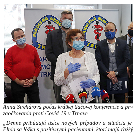
Anna Strehárová počas krátkej tlačovej konferencie a pr
zaočkovania proti Covid-19 v Trnave
„Denne pribúdajú tisíce nových prípadov a situácia je k
Plnia sa lôžka s pozitívnymi pacientami, ktorí majú ťažk
ochorenia. Dnes ale vidíme svetlo na konci tunela, k
vakcína. Chceme ukázať spoločnosti, aby sa nebála oč
Som rád, že očkovanie podporili a dnes prijali poz
mnohé osobnosti Trnavského kraja, a to nielen z medi
sektora. Patrí im moja vďaka, pretože si myslím, že tú
situáciu v podobe pandémie dokážeme prekonať len sp
vyhlásil riaditeľ FN Trnava Vladislav Šrojta.
Fakultná nemocnica Trnava má aktuálne k dispozícii 
dávok vakcíny. Každý týždeň by mali do Trnavy pr
nové zásoby, aby podľa slov riaditeľa FN nedošlo k za
procesu očkovania.
„V tejto fáze je situácia s očkovaním zabezpečená d
logistickej aj materiálovej stránke. Očkovanie je rozd
štyroch vĺn, v prvej vlne budú prioritne očkovaní zdra
zdravotnícky personál, ako aj predstavitelia kr