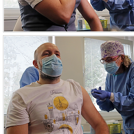
Vakcínu dostali aj župan Jozef Viskupič a trnavský primá
Peter Bročka
Zdieľajte článok:
X
Facebook
WhatsApp
E-mail
ARCHÍVNE ČLÁNKY:
Župa zverejnila termíny očkovania proti ochoreniu Covid-19
Aktuálne možnosti očkovania proti ochoreniu Covid-19 v Trna
Kto a kedy sa bude môcť dať zaočkovať? Zverejnili kritériá 
poradia očkovania proti ochoreniu Covid-19
Vo Fakultnej nemocnici doteraz zaočkovali 3500 ľudí, spustili 
fázu pre osoby staršie ako 85 rokov
Trnavská nemocnica hlási 800 zaočkovaných zamestnancov pr
Covid-19, začali s podávaním vakcíny pre ostatných zdravotníko