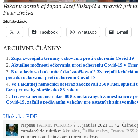
Ulož ako PDF
Napísal
PATRIK POKORNÝ
5. januára 2021 11:42. Článok 
zaradený do rubriky:
Aktuálne
,
Ďalšie správy
,
Trnava
.
RSS 2
comments and pings are currently closed.
INZERCIA