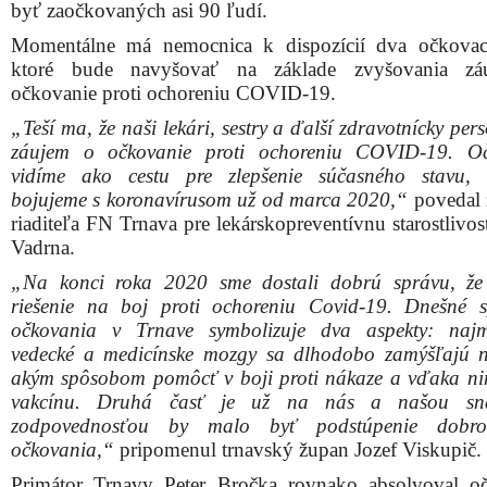
vakcínu. Druhá časť je už na nás a našou s
zodpovednosťou by malo byť podstúpenie dobro
očkovania,“
pripomenul trnavský župan Jozef Viskupič.
Primátor Trnavy Peter Bročka rovnako absolvoval o
medzi prvými.
„Ďakujem za možnosť tu dnes byť. P
minimálnom poznaní tejto problematiky dôverujem 
odborníkom. História neklame. Drvivá väčšina chorôb, 
veľkom ‚kosili‘ aj v predchádzajúcom storočí, boli 
vďaka vakcínam. Pre mňa v tomto nie je žiadne váh
kľúčové považujem hromadné sprístupnenie vakcíny pre 
kto o ňu bude mať záujem. To je hlavná úloha štátu na n
obdobie a pevne verím, že sa nám to spoločnými silami 
poznamenal.