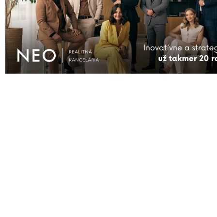
pre
“Do Trnavy dorazilo prvých 10-tisíc vakcín proti ochoreniu Covid-19.
zaočkovali infektologičku Annu Strehárovú”
AKTUÁLNE
ĎALŠIE SPRÁVY
FIRMY
KAM VYRAZIŤ