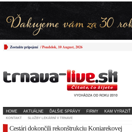
Zostaňte pripojení
/
Pondelok, 10 August, 2026
HOME
AKTUÁLNE
ĎALŠIE SPRÁVY
FIRMY
KAM VYRAZIŤ
KONTAKT
SLUŽBY LEKÁRNÍ V TRNAVE
Cestári dokončili rekonštrukciu Koniarekovej