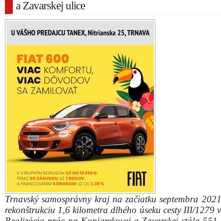
a Zavarskej ulice
Trnavský samosprávny kraj na začiatku septembra 2021
rekonštrukciu 1,6 kilometra dlhého úseku cesty III/1279 
Realizácia prác na Koniarekovej a Zavarskej stála 551-t