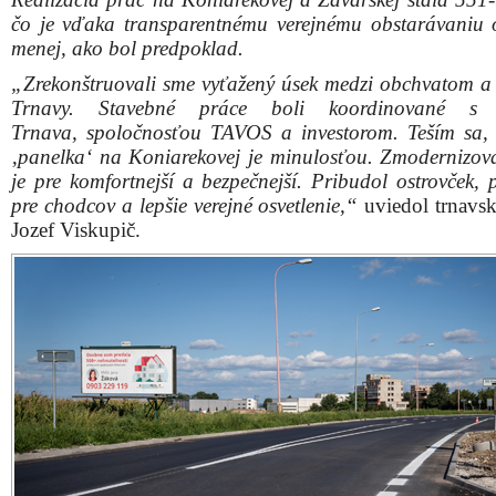
čo je vďaka transparentnému verejnému obstarávaniu o
menej, ako bol predpoklad.
„Zrekonštruovali sme vyťažený úsek medzi obchvatom a
Trnavy. Stavebné práce boli koordinované s
Trnava, spoločnosťou TAVOS a investorom. Teším sa, 
‚panelka‘ na Koniarekovej je minulosťou. Zmodernizov
je pre komfortnejší a bezpečnejší. Pribudol ostrovček, 
pre chodcov a lepšie verejné osvetlenie,“
uviedol trnavs
Jozef Viskupič.