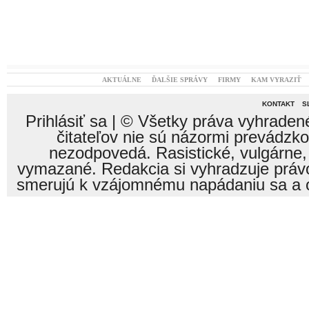
AKTUÁLNE
ĎALŠIE SPRÁVY
FIRMY
KAM VYRAZIŤ
KONTAKT
S
Prihlásiť sa
| © Všetky práva vyhraden
čitateľov nie sú názormi prevádzk
nezodpovedá. Rasistické, vulgárne,
vymazané. Redakcia si vyhradzuje právo
smerujú k vzájomnému napádaniu sa a o