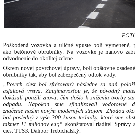
FOTO
Poškodená vozovka a uličné vpuste boli vymenené,
ako betónové obrubníky. Na vozovke je nanovo zab
odvodnenie do okolitej zelene.
Okrem novej povrchovej úpravy, boli opätovne osadené
obrubníky tak, aby bol zabezpečený odtok vody.
„Povrch ciest bol sfrézovaný následne sa naň polož
asfaltová vrstva. Zaujímavosťou je, že pôvodný mate
dokázali použili znova, čím došlo k zníženiu tvorby st
odpadu. Napokon sme sfinalizovali vodorovné d
značenie našim novým moderných strojom. Zhodou okol
bol posledný z vyše 300 kusov techniky, ktoré sme obst
takmer 11 miliónov eur,“
skonštatoval riaditeľ Správy 
ciest TTSK Dalibor Trebichalský.