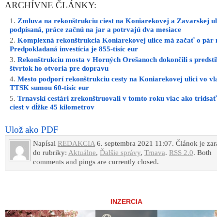
ARCHÍVNE ČLÁNKY:
Zmluva na rekonštrukciu ciest na Koniarekovej a Zavarskej uli
podpísaná, práce začnú na jar a potrvajú dva mesiace
Komplexná rekonštrukcia Koniarekovej ulice má začať o pár 
Predpokladaná investícia je 855-tisíc eur
Rekonštrukciu mosta v Horných Orešanoch dokončili s predst
štvrtok ho otvoria pre dopravu
Mesto podporí rekonštrukciu cesty na Koniarekovej ulici vo vl
TTSK sumou 60-tisíc eur
Trnavskí cestári zrekonštruovali v tomto roku viac ako tridsa
ciest v dĺžke 45 kilometrov
Ulož ako PDF
Napísal
REDAKCIA
6. septembra 2021 11:07. Článok je za
do rubriky:
Aktuálne
,
Ďalšie správy
,
Trnava
.
RSS 2.0
. Both
comments and pings are currently closed.
INZERCIA