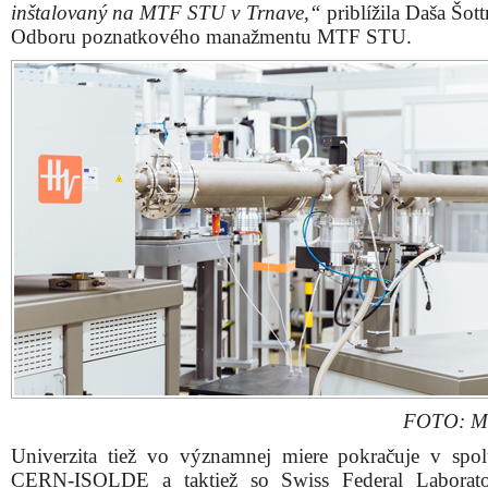
inštalovaný na MTF STU v Trnave,“
priblížila Daša Šot
Odboru poznatkového manažmentu MTF STU.
FOTO: M
Univerzita tiež vo významnej miere pokračuje v spol
CERN-ISOLDE a taktiež so Swiss Federal Laborator