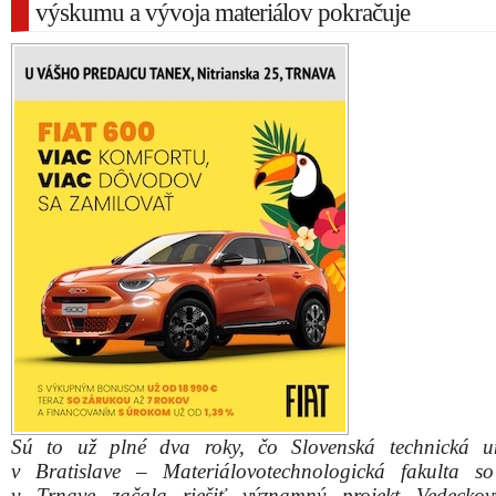
výskumu a vývoja materiálov pokračuje
Sú to už plné dva roky, čo Slovenská technická un
v Bratislave – Materiálovotechnologická fakulta s
v Trnave začala riešiť významný projekt Vedeckov