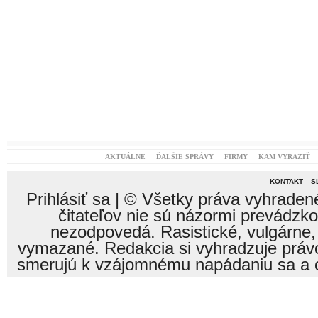
AKTUÁLNE
ĎALŠIE SPRÁVY
FIRMY
KAM VYRAZIŤ
KONTAKT
S
Prihlásiť sa
| © Všetky práva vyhraden
čitateľov nie sú názormi prevádzk
nezodpovedá. Rasistické, vulgárne,
vymazané. Redakcia si vyhradzuje právo
smerujú k vzájomnému napádaniu sa a o