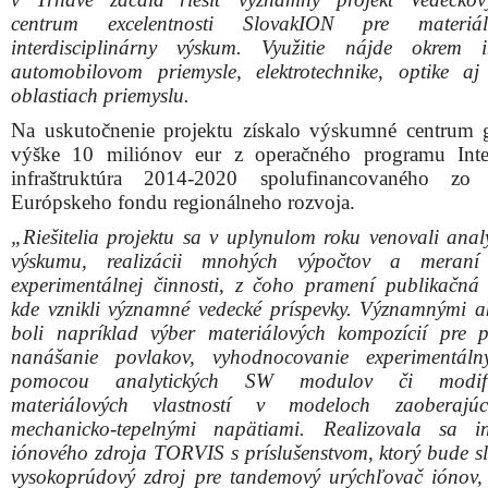
centrum excelentnosti SlovakION pre materi
interdisciplinárny výskum. Využitie nájde okrem 
automobilovom priemysle, elektrotechnike, optike aj
oblastiach priemyslu.
Na uskutočnenie projektu získalo výskumné centrum 
výške 10 miliónov eur z operačného programu Inte
infraštruktúra 2014-2020 spolufinancovaného zo 
Európskeho fondu regionálneho rozvoja.
„Riešitelia projektu sa v uplynulom roku venovali anal
výskumu, realizácii mnohých výpočtov a meraní
experimentálnej činnosti, z čoho pramení publikačná a
kde vznikli významné vedecké príspevky. Významnými ak
boli napríklad výber materiálových kompozícií pre 
nanášanie povlakov, vyhodnocovanie experimentáln
pomocou analytických SW modulov či modifi
materiálových vlastností v modeloch zaoberajú
mechanicko-tepelnými napätiami. Realizovala sa in
iónového zdroja TORVIS s príslušenstvom, ktorý bude sl
vysokoprúdový zdroj pre tandemový urýchľovač iónov, 