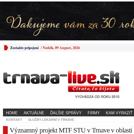
Zostaňte pripojení
/
Nedeľa, 09 August, 2026
HOME
AKTUÁLNE
ĎALŠIE SPRÁVY
FIRMY
KAM VYRAZIŤ
KONTAKT
SLUŽBY LEKÁRNÍ V TRNAVE
Významný projekt MTF STU v Trnave v oblasti