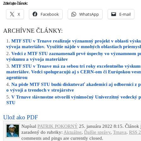
Zdieľajte článok:
X
Facebook
WhatsApp
E-mail
ARCHÍVNE ČLÁNKY:
MTF STU v Trnave realizuje významný projekt v oblasti výsk
vývoja materiálov. Využitie nájde v mnohých oblastiach priemys
Vedci z MTF STU zaznamenali prvé úspechy vo významnom pr
výskumu a vývoja materiálov
MTF STU v Trnave má za sebou tri roky excelentného výskum
materiálov. Vedci spolupracujú aj s CERN-om či Európskou ves
agentúrou
Na pôde MTF STU budú diskutovať akademici aj odborníci z p
o vývoji a trendoch v strojárstve
V Trnave slávnostne otvorili výnimočný Univerzitný vedecký
STU
Ulož ako PDF
Napísal
PATRIK POKORNÝ
25. januára 2022 8:15. Článok 
zaradený do rubriky:
Aktuálne
,
Ďalšie správy
,
Trnava
.
RSS 2
comments and pings are currently closed.