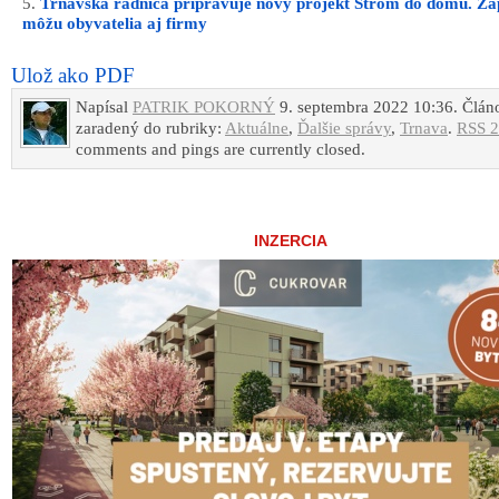
Trnavská radnica pripravuje nový projekt Strom do domu. Za
môžu obyvatelia aj firmy
Ulož ako PDF
Napísal
PATRIK POKORNÝ
9. septembra 2022 10:36. Člán
zaradený do rubriky:
Aktuálne
,
Ďalšie správy
,
Trnava
.
RSS 2
comments and pings are currently closed.
INZERCIA