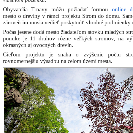
Obyvatelia Trnavy môžu požiadať formou
online d
mesto o dreviny v rámci projektu Strom do domu. Sam
zároveň im musia vedieť poskytnúť vhodné podmienky n
Počas jesene dodá mesto žiadateľom stovku mladých st
ponuke je 11 druhov rôzne veľkých stromov, na vý
okrasných aj ovocných drevín.
Cieľom projektu je snaha o zvýšenie počtu st
rovnomernejšiu výsadbu na celom území mesta.