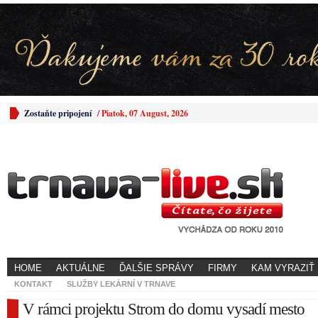
Zostaňte pripojení
/
Piatok, 07 August, 2026
HOME
AKTUÁLNE
ĎALŠIE SPRÁVY
FIRMY
KAM VYRAZIŤ
KONTAKT
SLUŽBY LEKÁRNÍ V TRNAVE
V rámci projektu Strom do domu vysadí mesto