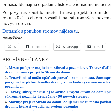
prináša. Ide najmä o padanie listov alebo nadmerné tienen
Po prvý raz spustilo mesto Trnava projekt Strom d
roku 2021, celkom vysadili na súkromných pozem
nových drevín.
Dotazník s ponukou stromov nájdete tu
.
Zdieľajte článok:
X
Facebook
WhatsApp
E-mail
ARCHÍVNE ČLÁNKY:
Mesto poskytne majiteľom záhrad a pozemkov v Trnave ďalšíc
drevín v rámci projektu Strom do domu
Trnavčania si môžu opäť adoptovať strom od mesta. Samosp
poskytne bezplatne desiatky drevín, ktoré budú vysadené na ich v
pozemkoch
Javory, slivky, moruše aj oskoruše. Projekt Strom do domu pri
súkromné pozemky Trnavčanov 90 nových stromov
Štartuje projekt Strom do domu. Záujemci môžu mesto požiad
dreviny, ktoré si vysadia na svojom pozemku