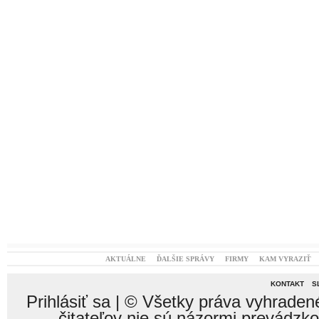
AKTUÁLNE
ĎALŠIE SPRÁVY
FIRMY
KAM VYRAZIŤ
KONTAKT
S
Prihlásiť sa
| © Všetky práva vyhraden
čitateľov nie sú názormi prevádzk