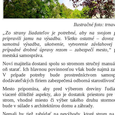
Ilustračné foto: trnav
„Zo strany žiadateľov je potrebné, aby na svojom
pripravili jamu na výsadbu. Všetko ostatné – dovoz 
samotná výsadba, ukotvenie, vytvorenie závlahove
prípadné drobné úpravy rezom – zabezpečí mesto,“
p
mestská samospráva.
Noví majitelia dostanú spolu so stromom stručný manuál
oň starať. Ich hlavnou povinnosťou však bude najmä zal
V prípade potreby bude prostredníctvom samos
dodávateľských firiem zabezpečená odborná starostlivosť
Mesto pripomína, aby pred výberom dreviny ľudia 
viaceré dôležité aspekty, ako je dostatok priestoru pre
strom, vhodné miesto či výber takého druhu stormo
bude v súlade s architektúrou domu a záhrady.
Nemali by tiež zabúdať na nevýhody, ktoré strom na