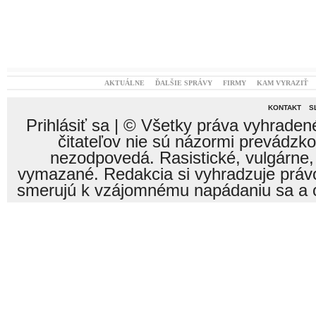
AKTUÁLNE
ĎALŠIE SPRÁVY
FIRMY
KAM VYRAZIŤ
KONTAKT
S
Prihlásiť sa
| © Všetky práva vyhraden
čitateľov nie sú názormi prevádzk
nezodpovedá. Rasistické, vulgárne,
vymazané. Redakcia si vyhradzuje právo
smerujú k vzájomnému napádaniu sa a o