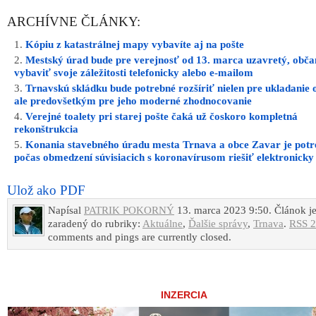
ARCHÍVNE ČLÁNKY:
Kópiu z katastrálnej mapy vybavíte aj na pošte
Mestský úrad bude pre verejnosť od 13. marca uzavretý, obč
vybaviť svoje záležitosti telefonicky alebo e-mailom
Trnavskú skládku bude potrebné rozšíriť nielen pre ukladanie 
ale predovšetkým pre jeho moderné zhodnocovanie
Verejné toalety pri starej pošte čaká už čoskoro kompletná
rekonštrukcia
Konania stavebného úradu mesta Trnava a obce Zavar je potr
počas obmedzení súvisiacich s koronavírusom riešiť elektronicky
Ulož ako PDF
Napísal
PATRIK POKORNÝ
13. marca 2023 9:50. Článok j
zaradený do rubriky:
Aktuálne
,
Ďalšie správy
,
Trnava
.
RSS 2
comments and pings are currently closed.
INZERCIA