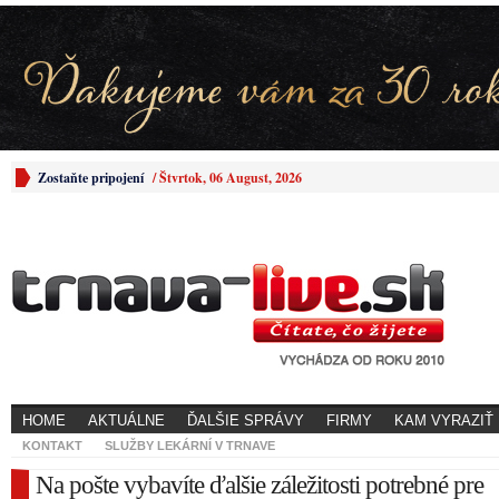
Zostaňte pripojení
/
Štvrtok, 06 August, 2026
HOME
AKTUÁLNE
ĎALŠIE SPRÁVY
FIRMY
KAM VYRAZIŤ
KONTAKT
SLUŽBY LEKÁRNÍ V TRNAVE
Na pošte vybavíte ďalšie záležitosti potrebné pre