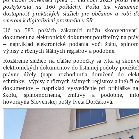
poskytovala na 160 poštách). Pošta tak významne 
dostupnosť praktických služieb pre občanov a robí ďa
smerom k digitalizácii prostredia v SR.
Už na 583 poštách zákazníci môžu skonvertovať l
dokument na elektronický dokument použiteľný na práv
– napr.íklad elektronické podania voči štátu, splnom
výpisy z rôznych štátnych registrov a podobne.
Rozšírenie slúžieb na ďalšie pobočky sa týka aj skonve
elektronických dokumentov do listinnej podoby použite
právne účely (napr. rozhodnutia doručené do elekt
schránky, výpisy z rôznych štátnych registrov a iné) či 
dokumentov – napríklad vysvedčenie pri prihláške n
školu, splnomocnenia, zmluvy a podobne, info
hovorkyňa Slovenskej pošty Iveta Dorčáková.