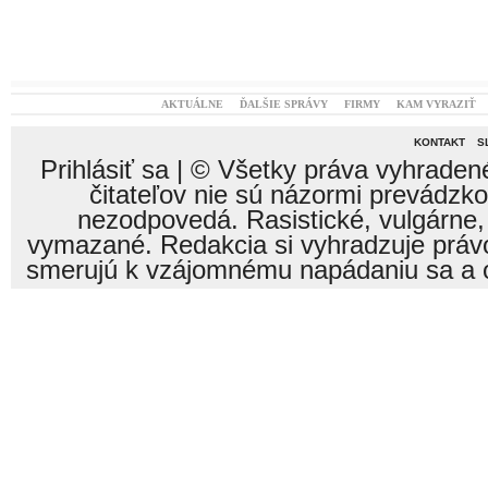
AKTUÁLNE
ĎALŠIE SPRÁVY
FIRMY
KAM VYRAZIŤ
KONTAKT
S
Prihlásiť sa
| © Všetky práva vyhraden
čitateľov nie sú názormi prevádzk
nezodpovedá. Rasistické, vulgárne,
vymazané. Redakcia si vyhradzuje právo
smerujú k vzájomnému napádaniu sa a o