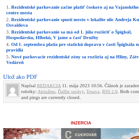
Rezidentské parkovanie začne platiť čoskoro aj na Vajanského 
centre mesta
Rezidentské parkovanie spustí mesto v lokalite ulíc Andreja K
Osvaldova
Rezidentské parkovanie sa má od 1. júla rozšíriť o Špíglsál,
Hospodársku, Hlbokú, V jame a časť Družby
Od 1. septembra platia pre statickú dopravu v časti Špíglsála 
pravidlá
Nové parkovacie rezidentské zóny sa rozšíria aj na Hliny, Zátv
Vodáreň
Ulož ako PDF
Napísal
REDAKCIA
11. mája 2023 10:56. Článok je zarade
rubriky:
Aktuálne
,
Ďalšie správy
,
Trnava
.
RSS 2.0
. Both co
and pings are currently closed.
INZERCIA