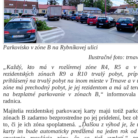
Parkovisko v zóne B na Rybníkovej ulici
Ilustračné foto: trnav
„Každý, kto má v rozšírenej zóne R4, R5 a v
rezidentských zónach R9 a R10 trvalý pobyt, príp
prihlásený na trvalý pobyt na inom mieste v Trnave a v 
zóne má prechodný pobyt, je jej rezidentom a má už ter
na bezplatné parkovanie v zónach B,“
informovala 
radnica.
Majitelia rezidentskej parkovacej karty majú totiž park
zónach B zadarmo bezprostredne po jej pridelení, bez o
to, či je ich zóna spoplatnená.
„Ďalšou z výhod je, že 
karty im bude automaticky predĺžená na jeden rok o
spustenia regulácie zóny, čo sa tiež vyplatí,“
pri