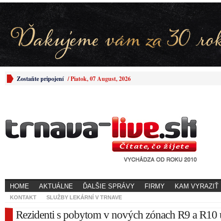
Zostaňte pripojení
/
Piatok, 07 August, 2026
HOME
AKTUÁLNE
ĎALŠIE SPRÁVY
FIRMY
KAM VYRAZIŤ
KONTAKT
SLUŽBY LEKÁRNÍ V TRNAVE
Rezidenti s pobytom v nových zónach R9 a R10 