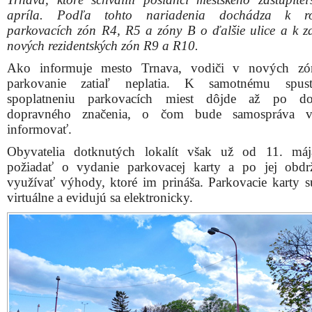
apríla. Podľa tohto nariadenia dochádza k roz
parkovacích zón R4, R5 a zóny B o ďalšie ulice a k z
nových rezidentských zón R9 a R10.
Ako informuje mesto Trnava, vodiči v nových zó
parkovanie zatiaľ neplatia. K samotnému spus
spoplatneniu parkovacích miest dôjde až po do
dopravného značenia, o čom bude samospráva ve
informovať.
Obyvatelia dotknutých lokalít však už od 11. má
požiadať o vydanie parkovacej karty a po jej obdr
využívať výhody, ktoré im prináša. Parkovacie karty s
virtuálne a evidujú sa elektronicky.