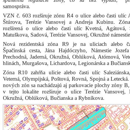
samospráva.
VZN č. 603 rozširuje zónu R4 o ulice alebo časti ulíc 
Štúrova, Terézie Vansovej a Andreja Kubinu. Zón
rozšírená o ulice alebo časti ulíc Kvetná, Agátová, 
Matuškova, Sadová, Terézie Vansovej, Okružné námestie
Nová rezidentská zóna R9 je na uliciach alebo ča
Špačinská cesta, Jána Hajdóczyho, Námestie Jozef
Prechodná, Jaderná, Okružná, Oblúková, Atómová, Vet
hlinách, Murgašova, Lichardova, Legionárska a Bučians
Zóna R10 zahŕňa ulicie alebo časti ulíc Saleziánska
Veterná, Olympijská, Poštová, Rovná, Spojná a Letecká.
nových zón sa nachádzajú aj parkovacie plochy zóny B, 
v tejto lokalite rozširuje o ulice Terézie Vansovej, 
Okružná, Oblúková, Bučianska a Rybníkova.