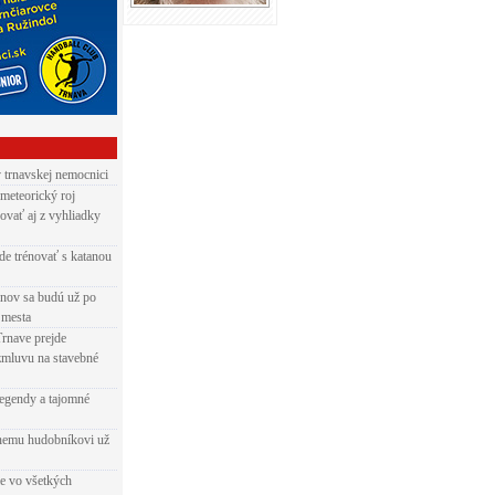
v trnavskej nemocnici
 meteorický roj
ovať aj z vyhliadky
de trénovať s katanou
nov sa budú už po
 mesta
Trnave prejde
zmluvu na stavebné
egendy a tajomné
rnemu hudobníkovi už
ie vo všetkých