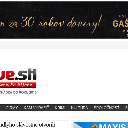
Y
FIRMY
KAM VYRAZIŤ
KRIMI
KULTÚRA
SPOLOČNOSŤ
Š
dlyho slávostne otvorili