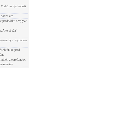
 Vodičom zjednoduší
e dobrú vec
e prednášku o vplyve
h. Ako si užiť
o atómky si vyžiadala
ôsob úniku pred
ióna
 milión z eurofondov,
estranstiev