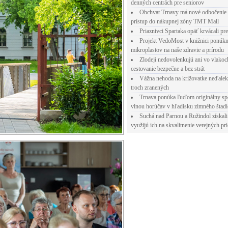
denných centrách pre seniorov
Obchvat Trnavy má nové odbočenie.
prístup do nákupnej zóny TMT Mall
Priaznivci Spartaka opäť krvácali pr
Projekt VedoMost v knižnici ponúkn
mikroplastov na naše zdravie a prírodu
Zlodeji nedovolenkujú ani vo vlakoc
cestovanie bezpečne a bez strát
Vážna nehoda na križovatke neďalek
troch zranených
Trnava ponúka ľuďom originálny sp
vlnou horúčav v hľadisku zimného štad
Suchá nad Parnou a Ružindol získali
využijú ich na skvalitnenie verejných pri