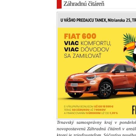
Záhradnú čitáreň
Trnavský samosprávny kraj v pondelo
novopostavenú Záhradnú čitáreň v areál
ktorej je zriaďovateľom. Súčasťou nového 
aj na vzdelávacie a spoločenské aktivity
formou mostíka cez Trnávku s Ružovým
budovy a stavebných prác zo svojho rozpoč
„Staré betónové garáže v areáli našej n
modernou budovou Záhradnej čitárne.
revitalizácie celého areálu knižnice, 
parkom formou mostíka cez Trnávku,
Návštevníci knižnice tu nájdu moderný pri
spoločenské podujatia, rovnako na koncert
areál sa bude ľuďom páčiť a knižnici prib
župan Jozef Viskupič s tým, že do konca
fontána od známeho slovenského sochára