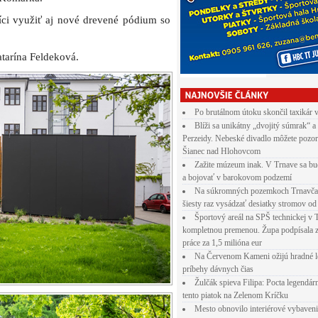
Po brutálnom útoku skončil taxikár 
Blíži sa unikátny „dvojitý súmrak“ a
Perzeidy. Nebeské divadlo môžete pozor
Šianec nad Hlohovcom
Zažite múzeum inak. V Trnave sa bu
a bojovať v barokovom podzemí
Na súkromných pozemkoch Trnavča
šiesty raz vysádzať desiatky stromov od
Športový areál na SPŠ technickej v 
kompletnou premenou. Župa podpísala 
práce za 1,5 milióna eur
Na Červenom Kameni ožijú hradné l
príbehy dávnych čias
Žulčák spieva Filipa: Pocta legendá
tento piatok na Zelenom Kríčku
Mesto obnovilo interiérové vybaven