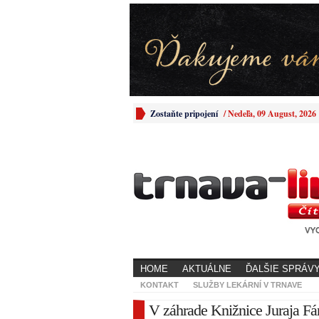
Zostaňte pripojení
/
Nedeľa, 09 August, 2026
HOME
AKTUÁLNE
ĎALŠIE SPRÁV
KONTAKT
SLUŽBY LEKÁRNÍ V TRNAVE
V záhrade Knižnice Juraja Fán