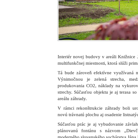
V rámci rekonštrukcie záhrady boli ur
novú trávnatú plochu aj osadenie listnatý
Súčasťou prác je aj vybudovanie závl
plánovanú fontánu s názvom „Dievč
moderného slovenského sochárstva Jána 
V revitalizovanom areáli môžu návštevn
spevneným prístupovým chodníkom.
Ako hudobný hosť vystúpila speváčka Ka