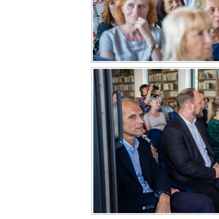
Zdieľajte článok:
X
Facebook
WhatsA
ARCHÍVNE ČLÁNKY:
V záhrade Knižnice Juraja Fándlyho v Trnave 
V revitalizovanej záhrade knižnice dokončili l
evidenčný systém
Záhradnú čitáreň v knižnici slávnostne spríst
Krylov odkaz zaznie z Knižnice Juraja Fándly
Literatúra bez hraníc v záhrade Knižnice J. F
Ulož ako PDF
Napísal
REDAKCIA
30. mája 2023 7:50. 
správy
,
Spoločnosť
,
Trnava
.
RSS 2.0
. Bot