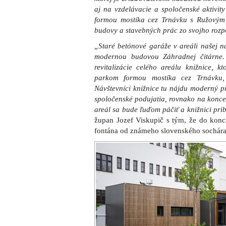
Interiér novej budovy v areáli Knižnice
multifunkčnej miestnosti, ktorá slúži prim
Tá bude zároveň efektívne využívaná na
Výnimočnou je zelená strecha, medz
produkovania CO2, náklady na vykurovan
strechy. Súčasťou objektu je aj terasa
areálu záhrady.