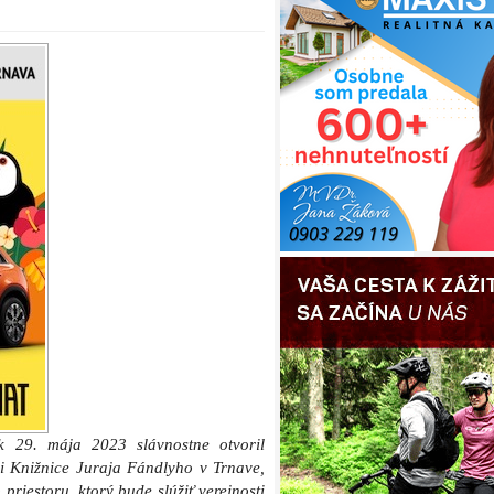
k 29. mája 2023 slávnostne otvoril
i Knižnice Juraja Fándlyho v Trnave,
priestoru, ktorý bude slúžiť verejnosti
 je revitalizovaná záhrada, prepojená
 parkom. Trnavská župa do výstavby
tu vyčlenila 448-tisíc eur.
ajväčšej knižnice sme nahradili novou
 Okrem toho, sme investovali aj do
ktorý je zároveň prepojený s Ružovým
 o čo sa postaralo mesto Trnava.
estor, ktorý bude slúžiť na kultúrne a
y a diskusie s autormi. Verím, že celý
udnú noví čitatelia,“
uviedol trnavský
 roka v areáli záhrady pribudne ešte
 Jána Koniarka.