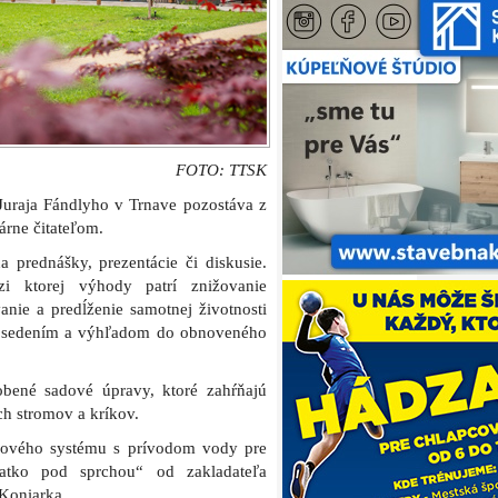
obené sadové úpravy, ktoré zahŕňajú
ch stromov a kríkov.
ahového systému s prívodom vody pre
atko pod sprchou“ od zakladateľa
Koniarka.
íci využiť aj nové drevené pódium so
tarína Feldeková.