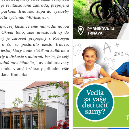
FOTO: TTSK
 Juraja Fándlyho v Trnave pozostáva z
árne čitateľom.
 prednášky, prezentácie či diskusie.
i ktorej výhody patrí znižovanie
ie a predĺženie samotnej životnosti
 so sedením a výhľadom do obnoveného