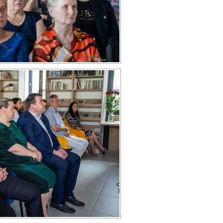
FOTO: TTSK
pp
E-mail
vznikne moderná letná čitáreň
etnú čitáreň, od novembra spustia nový
upnia v pondelok 29. mája
ho
ándlyho
Článok je zaradený do rubriky:
Aktuálne
,
Ďalšie
h comments and pings are currently closed.