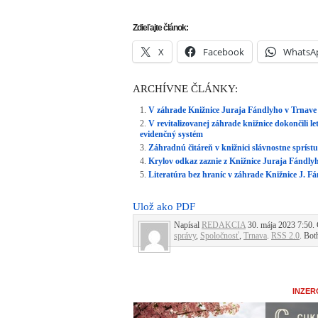
INZER