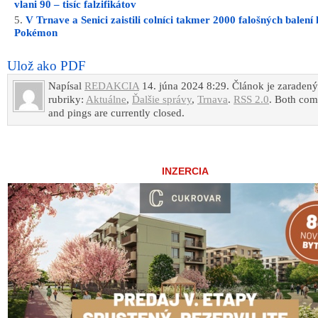
vlani 90 – tisíc falzifikátov
V Trnave a Senici zaistili colníci takmer 2000 falošných balení 
Pokémon
Ulož ako PDF
Napísal
REDAKCIA
14. júna 2024 8:29. Článok je zaraden
rubriky:
Aktuálne
,
Ďalšie správy
,
Trnava
.
RSS 2.0
. Both co
and pings are currently closed.
INZERCIA