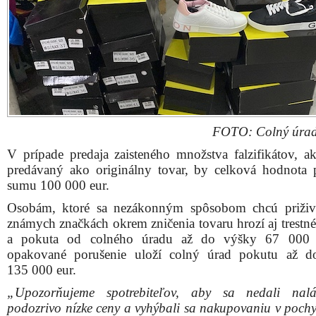
FOTO: Colný úrad
V prípade predaja zaisteného množstva falzifikátov, a
predávaný ako originálny tovar, by celková hodnota p
sumu 100 000 eur.
Osobám, ktoré sa nezákonným spôsobom chcú priživ
známych značkách okrem zničenia tovaru hrozí aj trestné
a pokuta od colného úradu až do výšky 67 000 
opakované porušenie uloží colný úrad pokutu až d
135 000 eur.
„Upozorňujeme spotrebiteľov, aby sa nedali nal
podozrivo nízke ceny a vyhýbali sa nakupovaniu v poch