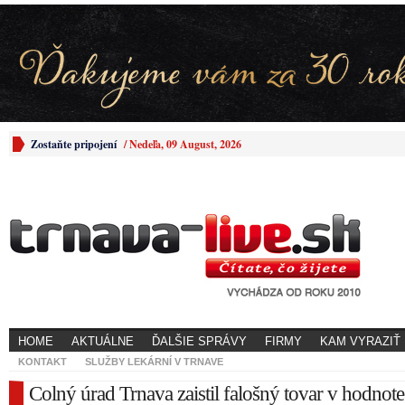
Zostaňte pripojení
/
Nedeľa, 09 August, 2026
HOME
AKTUÁLNE
ĎALŠIE SPRÁVY
FIRMY
KAM VYRAZIŤ
KONTAKT
SLUŽBY LEKÁRNÍ V TRNAVE
Colný úrad Trnava zaistil falošný tovar v hodnot