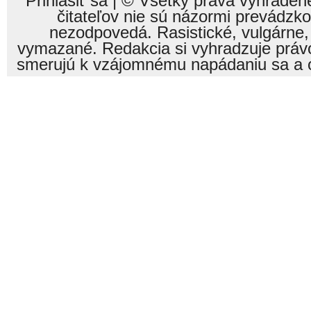
Prihlásiť sa
| © Všetky práva vyhraden
čitateľov nie sú názormi prevádzk
nezodpovedá. Rasistické, vulgárne,
vymazané. Redakcia si vyhradzuje právo
smerujú k vzájomnému napádaniu sa a o