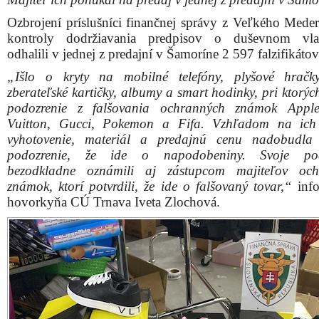
Ozbrojení príslušníci finančnej správy z Veľkého Meder
kontroly dodržiavania predpisov o duševnom vlast
odhalili v jednej z predajní v Šamoríne 2 597 falzifikátov
„Išlo o kryty na mobilné telefóny, plyšové hračk
zberateľské kartičky, albumy a smart hodinky, pri ktorýc
podozrenie z falšovania ochranných známok Apple
Vuitton, Gucci, Pokemon a Fifa. Vzhľadom na ich 
vyhotovenie, materiál a predajnú cenu nadobudla 
podozrenie, že ide o napodobeniny. Svoje pod
bezodkladne oznámili aj zástupcom majiteľov och
známok, ktorí potvrdili, že ide o falšovaný tovar,“
info
hovorkyňa CÚ Trnava Iveta Zlochová.