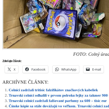
FOTO: Colný úrad
Zdieľajte článok:
X
Facebook
WhatsApp
E-mail
ARCHÍVNE ČLÁNKY:
Colníci zadržali tritisíc falzifikátov značkových kabeliek
Trnavskí colníci odhalili v prvom polroku fejky za takmer 900
Trnavskí colníci zadržali falšované parfumy za 600 – tisíc eur
Čínske kópie sa stále dovážajú vo veľkom. Trnavskí colníci zad