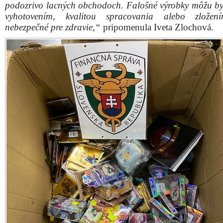
podozrivo lacných obchodoch. Falošné výrobky môžu by
vyhotovením, kvalitou spracovania alebo zložení
nebezpečné pre zdravie,“
pripomenula Iveta Zlochová.