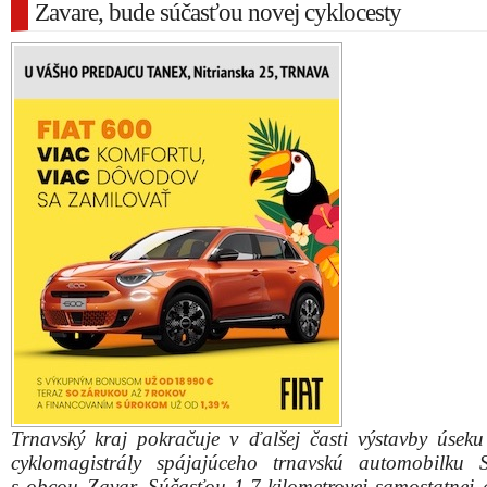
Zavare, bude súčasťou novej cyklocesty
Trnavský kraj pokračuje v ďalšej časti výstavby úseku
cyklomagistrály spájajúceho trnavskú automobilku St
s obcou Zavar. Súčasťou 1,7-kilometrovej samostatnej c