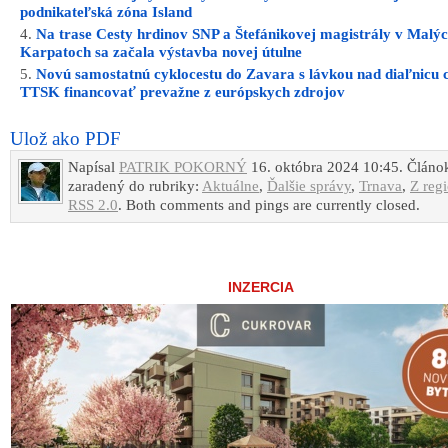
podnikateľská zóna Island
Na trase Cesty hrdinov SNP a Štefánikovej magistrály v Malý
Karpatoch sa začala výstavba novej útulne
Novú samostatnú cyklocestu do Zavara s lávkou nad diaľnicu 
TTSK financovať prevažne z európskych zdrojov
Ulož ako PDF
Napísal
PATRIK POKORNÝ
16. októbra 2024 10:45. Článok
zaradený do rubriky:
Aktuálne
,
Ďalšie správy
,
Trnava
,
Z reg
RSS 2.0
. Both comments and pings are currently closed.
INZERCIA