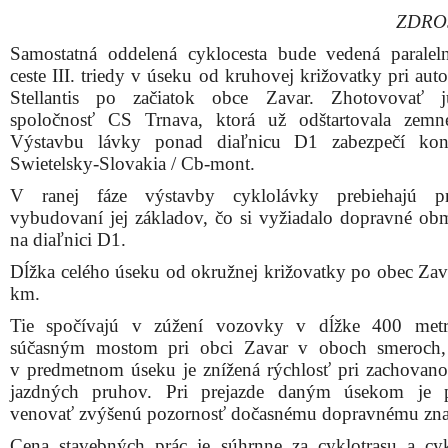
ZDRO
Samostatná oddelená cyklocesta bude vedená paralel
ceste III. triedy v úseku od kruhovej križovatky pri au
Stellantis po začiatok obce Zavar. Zhotovovať 
spoločnosť CS Trnava, ktorá už odštartovala zemn
Výstavbu lávky ponad diaľnicu D1 zabezpečí kon
Swietelsky-Slovakia / Cb-mont.
V ranej fáze výstavby cyklolávky prebiehajú p
vybudovaní jej základov, čo si vyžiadalo dopravné ob
na diaľnici D1.
Dĺžka celého úseku od okružnej križovatky po obec Zava
km.
Tie spočívajú v zúžení vozovky v dĺžke 400 met
súčasným mostom pri obci Zavar v oboch smeroch,
v predmetnom úseku je znížená rýchlosť pri zachovan
jazdných pruhov. Pri prejazde daným úsekom je p
venovať zvýšenú pozornosť dočasnému dopravnému zna
Cena stavebných prác je súhrnne za cyklotrasu a cy