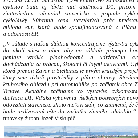
cyklistov bude aj lávka nad diaľnicou D1, pričom
zhotoviteľom odovzdal stavenisko v prípade cyklo
cyklolávky. Súhrnná cena stavebných prác predsta
milióna eur, ktorá bude spolufinancovaná z Plánu
a odolnosti SR.
„V súlade s našou štúdiou koncentrujeme výstavbu cykl
do okolí miest a obcí, aby na základe princípu ho
peniaze vznikla plnohodnotná a udržateľná alte
dochádzania za prácou, školami či inými aktivitami. Cyk
ktorá prepojí Zavar a Stellantis je prvým krajským proj
ktorý sme získali prostriedky z plánu obnovy. Stavia
kruhového objazdu pri automobilke po začiatok obce Z
Trnave. Aktuálne začíname vo výstavbe cyklomost
diaľnicu D1. Vďaka vybaveniu všetkých potrebných povo
odovzdali stavenisko zhotoviteľovi skôr, čo znamená, že 
bude realizovaná ešte do začiatku zimného obdobia,“
trnavský župan Jozef Viskupič.