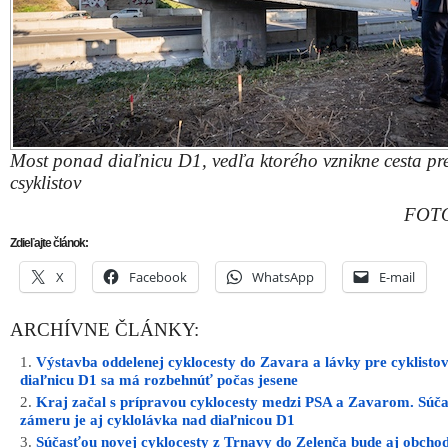
Most ponad diaľnicu D1, vedľa ktorého vznikne cesta pr
csyklistov
FOTO
Zdieľajte článok:
X
Facebook
WhatsApp
E-mail
ARCHÍVNE ČLÁNKY:
Výstavba oddelenej cyklocesty do Zavara a lávky pre cyklisto
diaľnicu D1 sa má rozbehnúť počas jesene
Kraj začal s prípravou cyklocesty medzi PSA a Zavarom. Súč
zámeru je aj cyklolávka nad diaľnicou D1
Súčasťou novej cyklocesty z Trnavy do Zelenča bude aj obcho