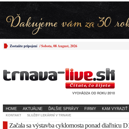
Zostaňte pripojení
/
Sobota, 08 August, 2026
HOME
AKTUÁLNE
ĎALŠIE SPRÁVY
FIRMY
KAM VYRAZIŤ
KONTAKT
SLUŽBY LEKÁRNÍ V TRNAVE
Začala sa výstavba cyklomosta ponad diaľnicu D1