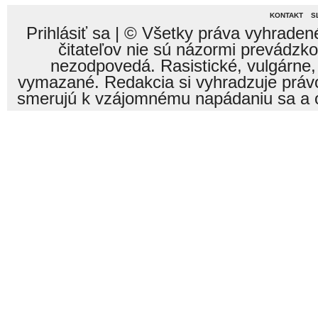
KONTAKT
S
Prihlásiť sa
| © Všetky práva vyhraden
čitateľov nie sú názormi prevádzk
nezodpovedá. Rasistické, vulgárne,
vymazané. Redakcia si vyhradzuje právo
smerujú k vzájomnému napádaniu sa a o