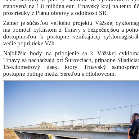
stanovená na 1,8 milióna eur. Trnavský kraj na tento úč
prostriedky z Plánu obnovy a odolnosti SR.
Zámer je súčasťou veľkého projektu Vážskej cyklomagi
má pomôcť cyklistom z Trnavy s bezpečnejšou a poho
dostupnosťou k postupne vznikajúcej cyklomagistrál
vedie popri rieke Váh.
Najbližšie body na pripojenie sa k Vážskej cykloma
Trnavy sa nachádzajú pri Šúrovciach, prípadne Siladicia
15-kilometrový úsek, ktorý Trnavský samospráv
postupne buduje medzi Sereďou a Hlohovcom.