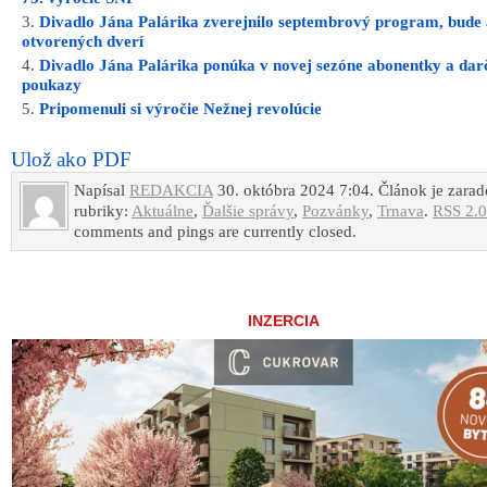
Divadlo Jána Palárika zverejnilo septembrový program, bude
otvorených dverí
Divadlo Jána Palárika ponúka v novej sezóne abonentky a da
poukazy
Pripomenuli si výročie Nežnej revolúcie
Ulož ako PDF
Napísal
REDAKCIA
30. októbra 2024 7:04. Článok je zara
rubriky:
Aktuálne
,
Ďalšie správy
,
Pozvánky
,
Trnava
.
RSS 2.0
comments and pings are currently closed.
INZERCIA