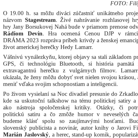
FOTO: Fili
O 19.00 h. sa môžu diváci zúčastniť unikátneho proj
názvom
Stagestream
. Živé nahrávanie rozhlasovej h
hry Jany Borsukovej Nahá bude v priamom prenose odv
Rádiom Devín
. Hra ocenená Cenou DJP v rámci
DRÁMA 2023 rozpráva príbeh krivdy a ženskej emancip
život americkej herečky Hedy Lamarr.
Vášnivú vynálezkyňu, ktorej objavy sa stali základom pr
GPS, či technológiu Bluetooth, si história pamätá
extravagantnú herečku z vulgárnych filmov. Lamar
ukázala, že ženy môžu dobyť svet nielen svojou krásou, 
meniť vďaka svojim schopnostiam a inteligencii.
Po živom vysielaní sa Noc divadiel presunie do Zrkadlov
kde sa uskutoční talkshow na tému politickej satiry 
ako nástroja spoločenskej kritiky. Otázky, či pot
politickú satiru a čo zmôže humor v neveselých ča
budeme klásť spolu so zaujímavými hosťami. Bu
slovenský publicista a novinár, autor knihy o Jarovi Fi
Marián Jaslovský
, a herec, stand-up komik, populariz