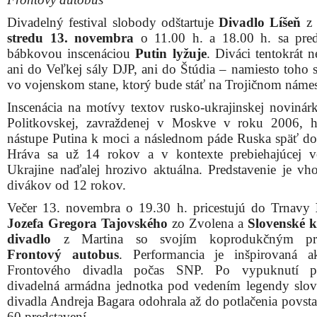
Divadelný festival slobody odštartuje
Divadlo Líšeň
z 
stredu 13. novembra
o 11.00 h. a 18.00 h. sa pred
bábkovou inscenáciou
Putin lyžuje
. Diváci tentokrát 
ani do Veľkej sály DJP, ani do Štúdia – namiesto toho s
vo vojenskom stane, ktorý bude stáť na Trojičnom námes
Inscenácia na motívy textov rusko-ukrajinskej noviná
Politkovskej, zavraždenej v Moskve v roku 2006, 
nástupe Putina k moci a následnom páde Ruska späť do t
Hráva sa už 14 rokov a v kontexte prebiehajúcej 
Ukrajine naďalej hrozivo aktuálna. Predstavenie je vh
divákov od 12 rokov.
Večer 13. novembra o 19.30 h. pricestujú do Trnavy
Jozefa Gregora Tajovského
zo Zvolena a
Slovenské 
divadlo
z Martina so svojím koprodukčným pr
Frontový autobus
. Performancia je inšpirovaná ak
Frontového divadla počas SNP. Po vypuknutí po
divadelná armádna jednotka pod vedením legendy slo
divadla Andreja Bagara odohrala až do potlačenia povsta
60 predstavení.