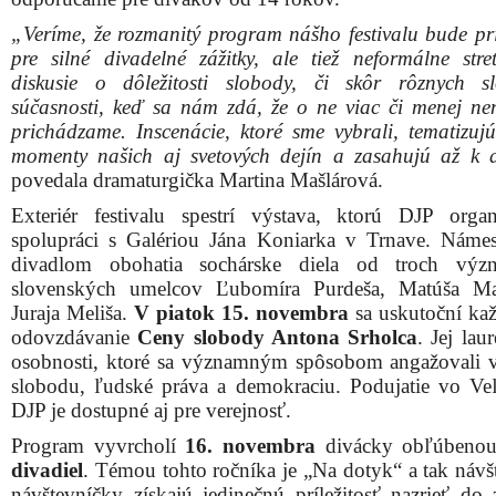
„Veríme, že rozmanitý program nášho festivalu bude pr
pre silné divadelné zážitky, ale tiež neformálne stre
diskusie o dôležitosti slobody, či skôr rôznych 
súčasnosti, keď sa nám zdá, že o ne viac či menej n
prichádzame. Inscenácie, ktoré sme vybrali, tematizujú
momenty našich aj svetových dejín a zasahujú až k 
povedala dramaturgička Martina Mašlárová.
Exteriér festivalu spestrí výstava, ktorú DJP orga
spolupráci s Galériou Jána Koniarka v Trnave. Námes
divadlom obohatia sochárske diela od troch výz
slovenských umelcov Ľubomíra Purdeša, Matúša Ma
Juraja Meliša.
V piatok 15. novembra
sa uskutoční ka
odovzdávanie
Ceny slobody Antona Srholca
. Jej lau
osobnosti, ktoré sa významným spôsobom angažovali v
slobodu, ľudské práva a demokraciu. Podujatie vo Veľ
DJP je dostupné aj pre verejnosť.
Program vyvrcholí
16. novembra
divácky obľúbeno
divadiel
. Témou tohto ročníka je „Na dotyk“ a tak návšt
návštevníčky získajú jedinečnú príležitosť nazrieť do z