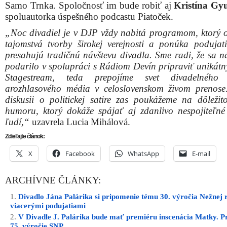
Samo Trnka. Spoločnosť im bude robiť aj
Kristína Gy
spoluautorka úspešného podcastu Piatoček.
„Noc divadiel je v DJP vždy nabitá programom, ktorý 
tajomstvá tvorby širokej verejnosti a ponúka podujati
presahujú tradičnú návštevu divadla. Sme radi, že sa 
podarilo v spolupráci s Rádiom Devín pripraviť unikátny
Stagestream, teda prepojíme svet divadelného
arozhlasového média v celoslovenskom živom prenos
diskusii o politickej satire zas poukážeme na dôležito
humoru, ktorý dokáže spájať aj zdanlivo nespojiteľné
ľudí,“
uzavrela Lucia Mihálová.
Zdieľajte článok:
X
Facebook
WhatsApp
E-mail
ARCHÍVNE ČLÁNKY:
Divadlo Jána Palárika si pripomenie tému 30. výročia Nežnej 
viacerými podujatiami
V Divadle J. Palárika bude mať premiéru inscenácia Matky. P
75. výročie SNP