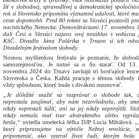
žiť v slobodnej, spravodlivej a demokratickej spoločnos
rok si Slovensko pripomína významné udalosti, ktoré mu 
ceste dopomohli. Pred 80 rokmi sa Slováci postavili pro
nacistického Nemecka. Demonštráciami 17. novembra 
dali Česi a Slováci najavo svoj nesúhlas s vedúcou 
KSČ. Divadlo Jána Palárika v Trnave si ich odva
Divadelným festivalom slobody.
Nosnou myšlienkou festivalu je poznanie, že slobod
samozrejmosťou. Je nutné sa o ňu starať. Od 13.
novembra 2024 do Trnavy zavítajú tri hosťujúce insce
Slovenska a Česka. Každá pracuje s témou slobody 
vždy spôsobom, ktorý bude s divákmi rezonovať.
„Je dôležité snažiť sa rozprávať o slobode tak, 
neprestala zaujímať, aby nám nezovšednela, aby sm
nikdy neprestali túžiť, ani sa jej nikdy nepresýtili. S
nikdy nemala mať tvar abstraktného alebo vypráz
hesla,“
uviedla umelecká šéfka DJP Lucia Mihálová.
„
ktorý pripravujeme na výročie Nežnej revolúcie,
pripomenúť, ako vyzeral život ľudí, ktorým bola 