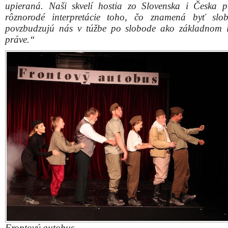
upieraná. Naši skvelí hostia zo Slovenska i Česka p
rôznorodé interpretácie toho, čo znamená byť slo
povzbudzujú nás v túžbe po slobode ako základnom
práve.“
Frontový autobus