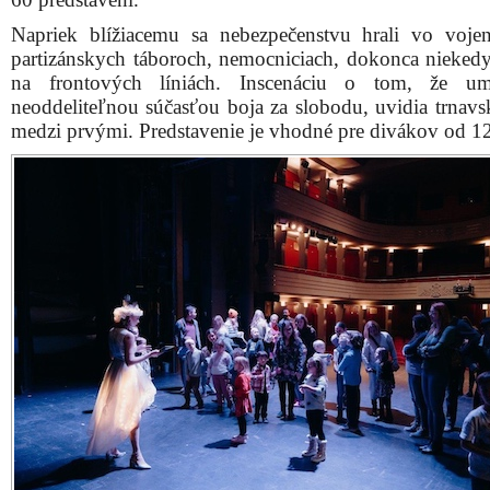
Napriek blížiacemu sa nebezpečenstvu hrali vo voje
partizánskych táboroch, nemocniciach, dokonca nieked
na frontových líniách. Inscenáciu o tom, že um
neoddeliteľnou súčasťou boja za slobodu, uvidia trnavsk
medzi prvými. Predstavenie je vhodné pre divákov od 1