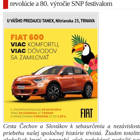
revolúcie a 80. výročie SNP festivalom
Cesta Čechov a Slovákov k sebaurčeniu a nezávislost
priebehu našej spoločnej histórie tŕnistá. Žiaden totalit
akokoľvek krutý a tyranský, však nedokázal potlačiť na