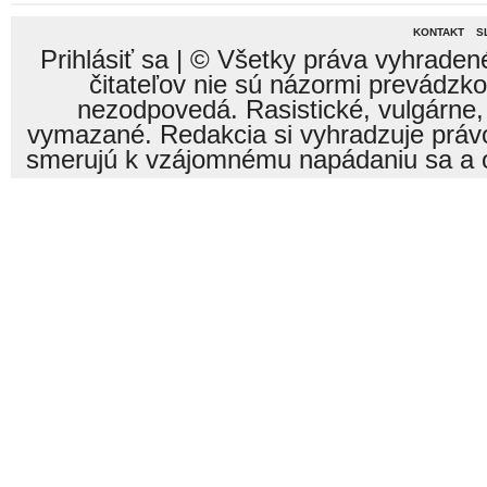
KONTAKT
S
Prihlásiť sa
| © Všetky práva vyhraden
čitateľov nie sú názormi prevádzk
nezodpovedá. Rasistické, vulgárne,
vymazané. Redakcia si vyhradzuje právo
smerujú k vzájomnému napádaniu sa a o