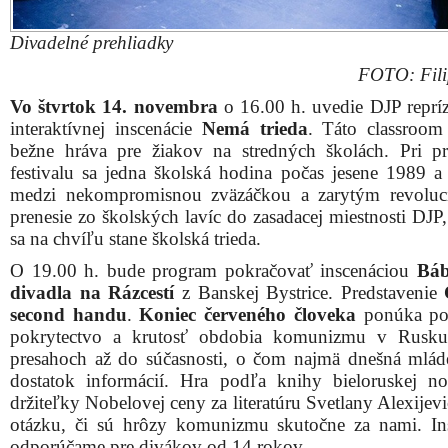
Divadelné prehliadky
FOTO: Fili
Vo štvrtok 14. novembra
o 16.00 h. uvedie DJP repríz
interaktívnej inscenácie
Nemá trieda
. Táto classroom
bežne hráva pre žiakov na stredných školách. Pri príl
festivalu sa jedna školská hodina počas jesene 1989 a 
medzi nekompromisnou zväzáčkou a zarytým revoluc
prenesie zo školských lavíc do zasadacej miestnosti DJP,
sa na chvíľu stane školská trieda.
O 19.00 h. bude program pokračovať inscenáciou
Bá
divadla na Rázcestí
z Banskej Bystrice. Predstavenie
second handu
.
Koniec červeného človeka
ponúka po
pokrytectvo a krutosť obdobia komunizmu v Rusku
presahoch až do súčasnosti, o čom najmä dnešná mlá
dostatok informácií. Hra podľa knihy bieloruskej no
držiteľky Nobelovej ceny za literatúru Svetlany Alexijevi
otázku, či sú hrôzy komunizmu skutočne za nami. In
odporúčame pre divákov od 14 rokov.