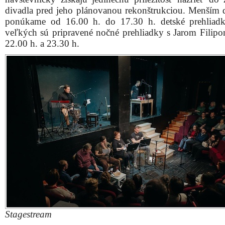
divadla pred jeho plánovanou rekonštrukciou. Menším
ponúkame od 16.00 h. do 17.30 h. detské prehliad
veľkých sú pripravené nočné prehliadky s Jarom Filip
22.00 h. a 23.30 h.
Stagestream