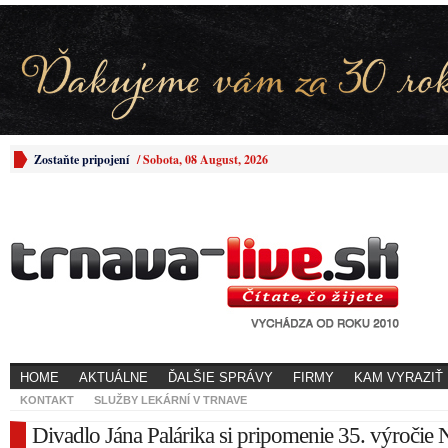
Zostaňte pripojení
/
Sobota, 08 August, 2026
HOME
AKTUÁLNE
ĎALŠIE SPRÁVY
FIRMY
KAM VYRAZIŤ
KONTAKT
SLUŽBY LEKÁRNÍ V TRNAVE
Divadlo Jána Palárika si pripomenie 35. výročie 