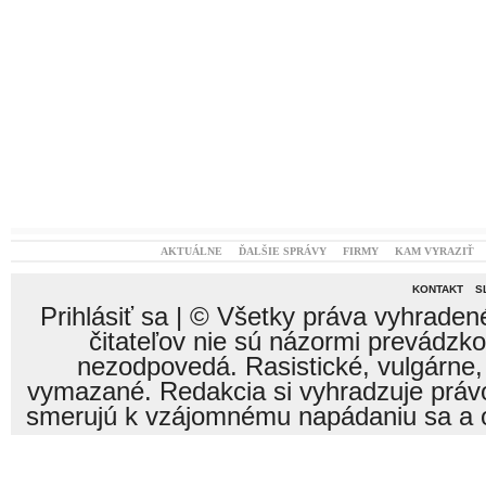
AKTUÁLNE
ĎALŠIE SPRÁVY
FIRMY
KAM VYRAZIŤ
KONTAKT
S
Prihlásiť sa
| © Všetky práva vyhraden
čitateľov nie sú názormi prevádzk
nezodpovedá. Rasistické, vulgárne,
vymazané. Redakcia si vyhradzuje právo
smerujú k vzájomnému napádaniu sa a o