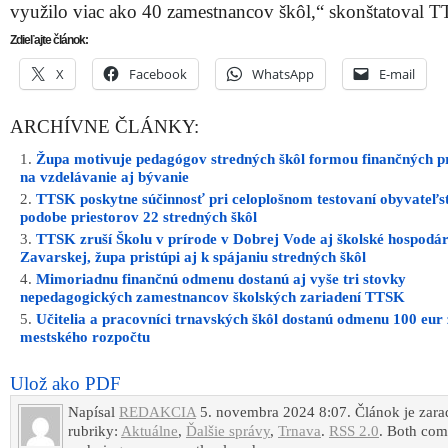
využilo viac ako 40 zamestnancov škôl,“ skonštatoval 
Zdieľajte článok:
X
Facebook
WhatsApp
E-mail
ARCHÍVNE ČLÁNKY:
Župa motivuje pedagógov stredných škôl formou finančných p
na vzdelávanie aj bývanie
TTSK poskytne súčinnosť pri celoplošnom testovaní obyvateľst
podobe priestorov 22 stredných škôl
TTSK zruší Školu v prírode v Dobrej Vode aj školské hospodár
Zavarskej, župa pristúpi aj k spájaniu stredných škôl
Mimoriadnu finančnú odmenu dostanú aj vyše tri stovky
nepedagogických zamestnancov školských zariadení TTSK
Učitelia a pracovníci trnavských škôl dostanú odmenu 100 eur 
mestského rozpočtu
Ulož ako PDF
Napísal
REDAKCIA
5. novembra 2024 8:07. Článok je zar
rubriky:
Aktuálne
,
Ďalšie správy
,
Trnava
.
RSS 2.0
. Both co