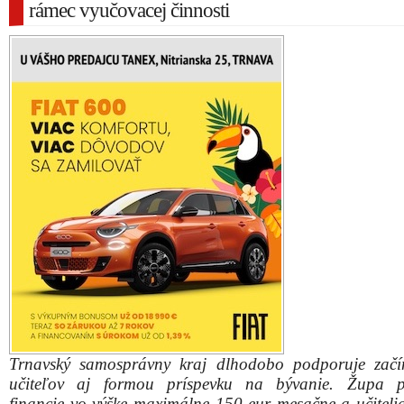
rámec vyučovacej činnosti
Trnavský samosprávny kraj dlhodobo podporuje začí
učiteľov aj formou príspevku na bývanie. Župa po
financie vo výške maximálne 150 eur mesačne a učitelia