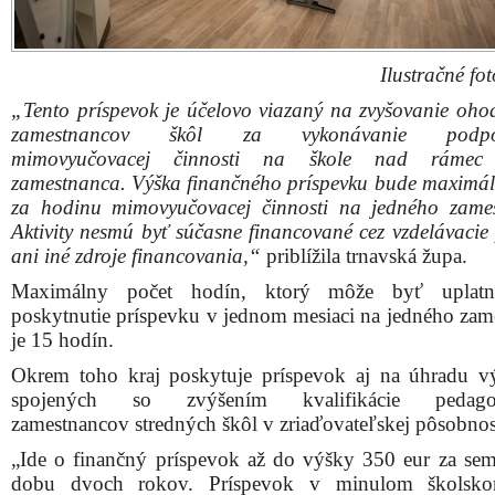
Ilustračné fo
„Tento príspevok je účelovo viazaný na zvyšovanie oho
zamestnancov škôl za vykonávanie podpor
mimovyučovacej činnosti na škole nad rámec
zamestnanca. Výška finančného príspevku bude maximál
za hodinu mimovyučovacej činnosti na jedného zame
Aktivity nesmú byť súčasne financované cez vzdelávacie
ani iné zdroje financovania,“
priblížila trnavská župa.
Maximálny počet hodín, ktorý môže byť uplat
poskytnutie príspevku v jednom mesiaci na jedného zam
je 15 hodín.
Okrem toho kraj poskytuje príspevok aj na úhradu 
spojených so zvýšením kvalifikácie pedago
zamestnancov stredných škôl v zriaďovateľskej pôsobnost
„Ide o finančný príspevok až do výšky 350 eur za sem
dobu dvoch rokov. Príspevok v minulom školsk