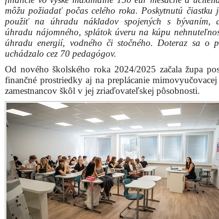
môžu požiadať počas celého roka. Poskytnutú čiastku 
použiť na úhradu nákladov spojených s bývaním, 
úhradu nájomného, splátok úveru na kúpu nehnuteľnos
úhradu energií, vodného či stočného. Doteraz sa o p
uchádzalo cez 70 pedagógov.
Od nového školského roka 2024/2025 začala župa po
finančné prostriedky aj na preplácanie mimovyučovacej 
zamestnancov škôl v jej zriaďovateľskej pôsobnosti.