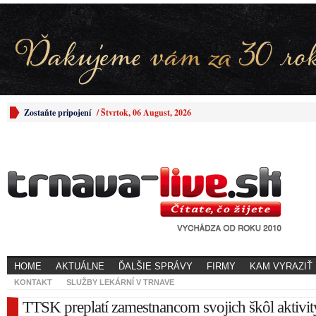
Zostaňte pripojení
/
Štvrtok, 06 August, 2026
HOME
AKTUÁLNE
ĎALŠIE SPRÁVY
FIRMY
KAM VYRAZIŤ
KONTAKT
SLUŽBY LEKÁRNÍ V TRNAVE
TTSK preplatí zamestnancom svojich škôl aktivit