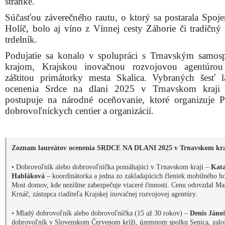
Habláková
– koordinátorka a jedna zo zakladajúcich členiek mobilného h
Most domov, kde nezištne zabezpečuje viaceré činnosti. Cenu odovzdal Ma
Krnáč, zástupca riaditeľa Krajskej inovačnej rozvojovej agentúry.
• Mladý dobrovoľník alebo dobrovoľníčka (15 až 30 rokov) –
Denis Jáno
dobrovoľník v Slovenskom Červenom kríži, územnom spolku Senica, založ
združenie Mládež SČK v Senici. Cenu odovzdala Veronika Buc, vicežupan
TTSK.
• Koordinátor/ka dobrovoľníkov/čok –
Miroslava Sabová Dudášová
–
spoluzakladateľka komunitno-kultúrneho centra KC Priestor, mládežnícke
parlamentu Nová Sereď a organizátorka viacerých podujatí, kde má na star
dobrovoľníkov. Cenu odovzdal Richard Čederle, člen hodnotiacej komisie
a predseda združenia DOMKA Senica.
• Dobrovoľnícka skupina –
Zuzana Dubovská a Ivana Školeková
z trnav
komunity OZ Amazonky. Toto združenie spája ženy, ktoré si prešli alebo
prechádzajú rakovinou prsníka a poskytujú podporu a osvetu. Cenu odovzd
Zuzana Draková z Trnavskej univerzity, laureátka ocenenia Srdce na dlani
v kategórii dobrovoľníčka pomáhajúca v Trnavskom kraji.
• Projekt/dobrovoľnícky program –
Kútik duševného zdravia
– Projekt v
iniciatívy žiakov Strednej odbornej školy podnikania v remeslách a službá
Senici, ktorí chceli vytvoriť pokojné miesto na oddych, rozhovor či tiché
premýšľanie. Cenu si prevzali žiaci
Marek Černý a Ľuboš Slovák
z rúk 