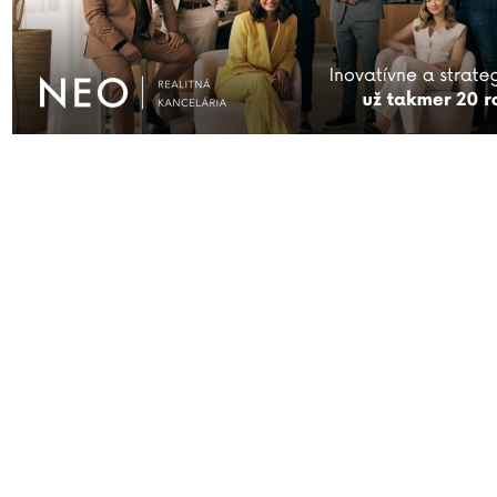
AKTUÁLNE
ĎALŠIE SPRÁVY
FIRMY
KAM VYRAZIŤ
KONTAKT
S
Prihlásiť sa
| © Všetky práva vyhraden
čitateľov nie sú názormi prevádzk
nezodpovedá. Rasistické, vulgárne,
vymazané. Redakcia si vyhradzuje právo
smerujú k vzájomnému napádaniu sa a o