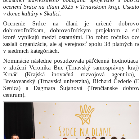
Spoločná fotografia ocenených laureátov
FOTO: DCTK / Mare
Komisia mala neľahkú úlohu, vybrať spomedzi silných 
ocenených v každej kategórii. Nakoniec udelili a
mimoriadne ocenenie, takže celkom osem ocenení.