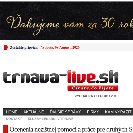
Zostaňte pripojení
/
Sobota, 08 August, 2026
HOME
AKTUÁLNE
ĎALŠIE SPRÁVY
FIRMY
KAM VYRAZIŤ
KONTAKT
SLUŽBY LEKÁRNÍ V TRNAVE
Ocenenia nezištnej pomoci a práce pre druhých S