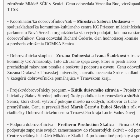
riaditeľky Dobrovoľníckeho centra Trnavského kraja Lucie Vadovičovej
• Podpora dobrovoľníctva –
Protherm Production Skalica
– Firma už 9 
podporuje zapojenie svojich zamestnancov do rôznorodých aktivít – od po
Centre sociálnych služieb Mikádo v Skalici až po komunitné projekty a spo
charitou.
Cenu odovzdala Júlia Žulová zo spoločnosti Amazon, ktorá bola ocenená v 
Podpora dobrovoľníctva v roku 2024
• Dlhodobá dobrovoľnícka pomoc –
Alena Mazánová
– už 11 rokov je
dobrovoľníčkou v programe BUDDY. Pomáha Kristíne, mladému dospelé
dievčaťu, ktoré vyrastalo v detských domovoch a profesionálnych rodinác
odovzdal Slavomír Bučák, minuloročný laureát mimoriadneho ocenenia.
• Mimoriadne ocenenie –
Marta Genčúrová
– viac než 35 rokov pomáha 
oblastiach v Trstíne a okolí – od kultúry, cez darovanie krvi, záchranársky
a záhradkársky krúžok pre deti až po účtovníctvo a získavanie grantov. Ce
odovzdala Dagmar Kurincová, minuloročná ocenená v kategórii dlhodobá
dobrovoľnícka pomoc.