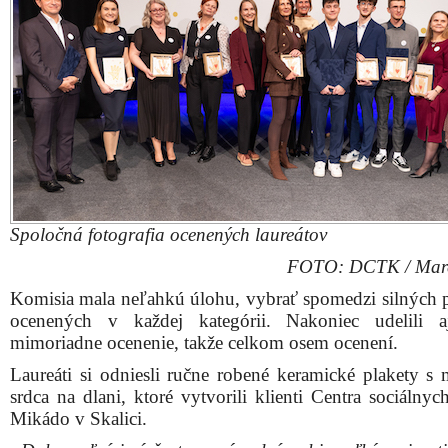
Laureáti si odniesli ručne robené keramické plakety s
srdca na dlani, ktoré vytvorili klienti Centra sociálnyc
Mikádo v Skalici.
„Dobrovoľníci sú často nenápadní, robia veľké veci poti
potreby uznania. A práve v tejto skromnosti sa uk
výnimočnosť. Mnohí z nich si ani neuvedomujú, ak
dosah má ich pomoc. Sme radi, že vďaka dnešnému p
ich môže spoznať aj širšia verejnosť a že sa od nic
môžeme inšpirovať,“
uviedla Zuzana Šujanová, ria
Dobrovoľníckeho centra Trnavského kraja (DCTK)
organizuje oceňovanie na krajskej úrovni.
Večer bol opäť nabitý emóciami a slzami dojatia. Umocňo
videovizitky ocenených. Tie natočili ich spolupr
a známi, ktorí ich na ocenenie navrhli. Pre laureátov to 
prekvapenie, pretože až z týchto videí sa dozvedeli, že
dané ocenenie.
O hudobný sprievod počas celého večera sa postarala 
a hudobníčka Anežka Binková.