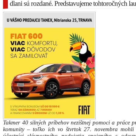
dlani sú rozdané. Predstavujeme tohtoročných la
Takmer 40 silných príbehov nezištnej pomoci a práce p
komunity – toľko ich vo štvrtok 27. novembra mohli
účastníci slávnostného podujatia spojeného s odov
ocenení Srdce na dlani 2025 v Trnavskom kraji. Uskuto
v dome kultúry v Skalici.
Ocenenie Srdce na dlani je určené dobrovo
dobrovoľníčkam, dobrovoľníckym projektom a sub
ktoré vynikajú medzi ostatnými. Do tohto ročníka oc
zaslali organizácie, ale aj verejnosť spolu 38 platných 
v siedmich kategóriách.
Nominácie následne posudzovala päťčlenná hodnotiaca
v zložení Veronika Buc (Trnavský samosprávny kraj
Krnáč (Krajská inovačná rozvojová agentúra),
Brestovanský (Trnavská univerzita), Richard Čederl
Senica) a Dagmara Šujanová (Trenčianske dobrov
centrum).