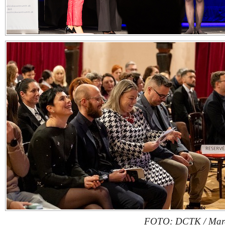
FOTO: DCTK / Mare
Zdieľajte článok:
X
Facebook
WhatsApp
E-mail
ARCHÍVNE ČLÁNKY:
Výnimoční dobrovoľníci a dobrovoľníčky dostanú ocenenie Sr
dlani
Ocenenie Srdce na dlani chce zvýšiť status dobrovoľníctva. Ve
môže zapojiť do hlasovania online
V Trnavskom kraji ocenili dobrovoľníkov so srdcom na dlani
Srdce na dlani 2020: Ocenili dobrovoľníkov za ich prácu a nas
prospech ostatných
Dobrovoľníkov so „srdcom na dlani“ môžete nominovať už le
štvrtka
Ulož ako PDF