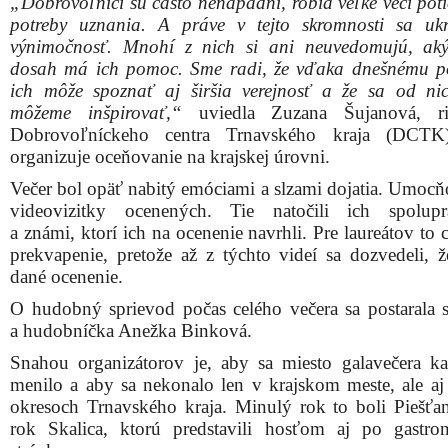
Snahou organizátorov je, aby sa miesto galavečera k
menilo a aby sa nekonalo len v krajskom meste, ale aj
okresoch Trnavského kraja. Minulý rok to boli Piešťan
rok Skalica, ktorú predstavili hosťom aj po gastro
stránke.
Súčasťou záverečného rautu, o ktorý sa postarala Spoje
Holíč, bolo aj víno z Vínnej cesty Záhorie či tradičný 
trdelník.
Podujatie sa konalo v spolupráci s Trnavským samo
krajom, Krajskou inovačnou rozvojovou agentúro
záštitou primátorky mesta Skalica. Vybraných šesť l
ocenenia Srdce na dlani 2025 v Trnavskom kraji 
postupuje na národné oceňovanie, ktoré organizuje P
dobrovoľníckych centier a organizácií.
Zoznam laureátov ocenenia SRDCE NA DLANI 2025 v Trnavskom kra
• Dobrovoľník alebo dobrovoľníčka pomáhajúci v Trnavskom kraji –
Kata