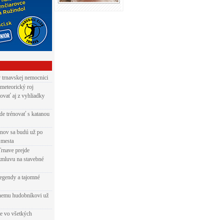
v trnavskej nemocnici
 meteorický roj
ovať aj z vyhliadky
de trénovať s katanou
nov sa budú už po
 mesta
Trnave prejde
zmluvu na stavebné
egendy a tajomné
rnemu hudobníkovi už
ie vo všetkých