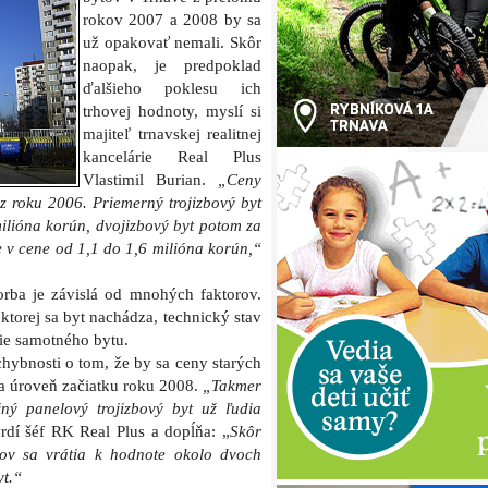
rokov 2007 a 2008 by sa
už opakovať nemali. Skôr
naopak, je predpoklad
ďalšieho poklesu ich
trhovej hodnoty, myslí si
majiteľ trnavskej realitnej
kancelárie Real Plus
Vlastimil Burian.
„Ceny
z roku 2006. Priemerný trojizbový byt
ilióna korún, dvojizbový byt potom za
e v cene od 1,1 do 1,6 milióna korún,“
orba je závislá od mnohých faktorov.
v ktorej sa byt nachádza, technický stav
ie samotného bytu.
hybnosti o tom, že by sa ceny starých
na úroveň začiatku roku 2008.
„Takmer
ný panelový trojizbový byt už ľudia
rdí šéf RK Real Plus a dopĺňa: „
Skôr
tov sa vrátia k hodnote okolo dvoch
yt.“