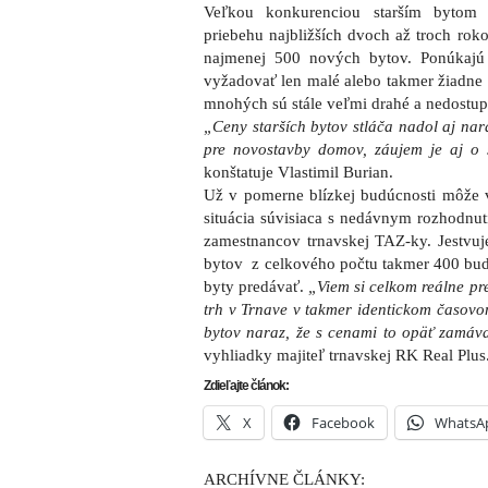
Veľkou konkurenciou starším bytom 
priebehu najbližších dvoch až troch rok
najmenej 500 nových bytov. Ponúkajú 
vyžadovať len malé alebo takmer žiadne i
mnohých sú stále veľmi drahé a nedostup
„Ceny starších bytov stláča nadol aj na
pre novostavby domov, záujem je aj o 
konštatuje Vlastimil Burian.
Už v pomerne blízkej budúcnosti môže 
situácia súvisiaca s nedávnym rozhodnut
zamestnancov trnavskej TAZ-ky. Jestvuje
bytov z celkového počtu takmer 400 bu
byty predávať.
„Viem si celkom reálne pre
trh v Trnave v takmer identickom časovom
bytov naraz, že s cenami to opäť zamáv
vyhliadky majiteľ trnavskej RK Real Plus
Zdieľajte článok:
X
Facebook
WhatsA
ARCHÍVNE ČLÁNKY: