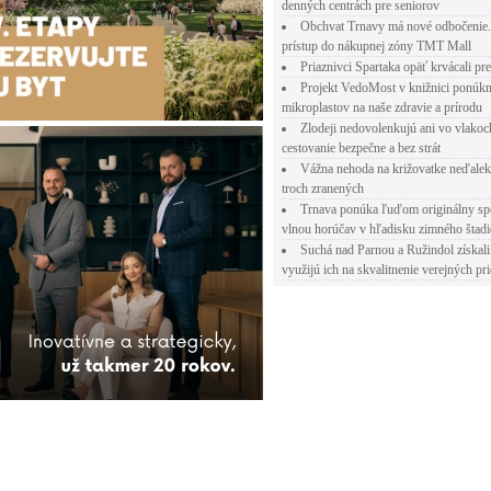
denných centrách pre seniorov
Obchvat Trnavy má nové odbočenie.
prístup do nákupnej zóny TMT Mall
Priaznivci Spartaka opäť krvácali pr
Projekt VedoMost v knižnici ponúkn
mikroplastov na naše zdravie a prírodu
Zlodeji nedovolenkujú ani vo vlakoc
cestovanie bezpečne a bez strát
Vážna nehoda na križovatke neďalek
troch zranených
Trnava ponúka ľuďom originálny sp
vlnou horúčav v hľadisku zimného štad
Suchá nad Parnou a Ružindol získali
využijú ich na skvalitnenie verejných pri