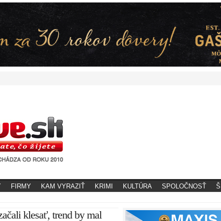
Y
FIRMY
KAM VYRAZIŤ
KRIMI
KULTÚRA
SPOLOČNOSŤ
Š
ačali klesať, trend by mal