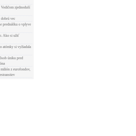
 Vodičom zjednoduší
e dobrú vec
e prednášku o vplyve
h. Ako si užiť
o atómky si vyžiadala
ôsob úniku pred
ióna
 milión z eurofondov,
estranstiev