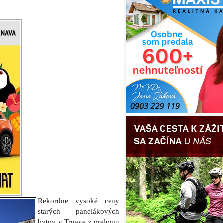
Rekordne vysoké ceny
starých panelákových
bytov v Trnave z prelomu