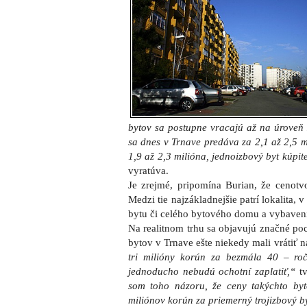
bytov sa postupne vracajú až na úroveň 
sa dnes v Trnave predáva za 2,1 až 2,5 m
1,9 až 2,3 milióna, jednoizbový byt kúpit
vyratúva.
Je zrejmé, pripomína Burian, že cenotv
Medzi tie najzákladnejšie patrí lokalita, 
bytu či celého bytového domu a vybaven
Na realitnom trhu sa objavujú značné poc
bytov v Trnave ešte niekedy mali vrátiť 
tri milióny korún za bezmála 40 – roč
jednoducho nebudú ochotní zaplatiť,“
tv
som toho názoru, že ceny takýchto by
miliónov korún za priemerný trojizbový b