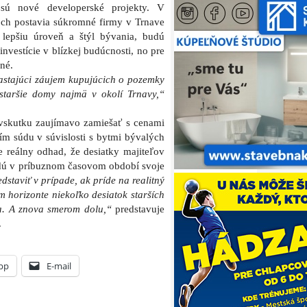
sú nové developerské projekty. V
och postavia súkromné firmy v Trnave
lepšiu úroveň a štýl bývania, budú
nvestície v blízkej budúcnosti, no pre
né.
rastajúci záujem kupujúcich o pozemky
staršie domy najmä v okolí Trnavy,“
vskutku zaujímavo zamiešať s cenami
ím súdu v súvislosti s bytmi bývalých
 reálny odhad, že desiatky majiteľov
dú v príbuznom časovom období svoje
dstaviť v prípade, ak príde na realitný
 horizonte niekoľko desiatok starších
a. A znova smerom dolu,“
predstavuje
.
pp
E-mail