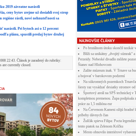
ku 2019 závratne narástli
šia, ceny bytov zrejme už dosiahli svoj strop
 regióne rástli, nové nehnuteľnosti sa
 narástli. Pri bytoch asi o 12 percent
odľa plánu, spustili predaj bytov druhej
Po brutálnom útoku skončil taxikár 
Blíži sa unikátny „dvojitý súmrak“ a
Perzeidy. Nebeské divadlo môžete pozor
008 22:43. Článok je zaradený do rubriky:
Šianec nad Hlohovcom
 are currently closed.
Zažite múzeum inak. V Trnave sa bu
a bojovať v barokovom podzemí
Na súkromných pozemkoch Trnavča
šiesty raz vysádzať desiatky stromov od
CIA
Športový areál na SPŠ technickej v 
kompletnou premenou. Župa podpísala 
práce za 1,5 milióna eur
Na Červenom Kameni ožijú hradné l
príbehy dávnych čias
Žulčák spieva Filipa: Pocta legendá
tento piatok na Zelenom Kríčku
Mesto obnovilo interiérové vybaven