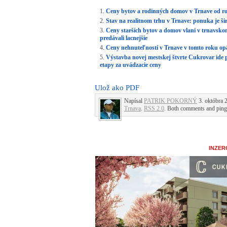
Ceny bytov a rodinných domov v Trnave od ro
Stav na realitnom trhu v Trnave: ponuka je šir
Ceny starších bytov a domov vlani v trnavskom
predávali lacnejšie
Ceny nehnuteľností v Trnave v tomto roku opäť
Výstavba novej mestskej štvrte Cukrovar ide p
etapy za uvádzacie ceny
Ulož ako PDF
Napísal
PATRIK POKORNÝ
3. októbra 2
Trnava
.
RSS 2.0
. Both comments and pings
INZER