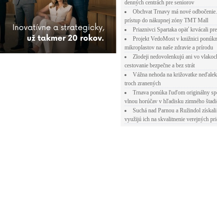
denných centrách pre seniorov
Obchvat Trnavy má nové odbočenie.
prístup do nákupnej zóny TMT Mall
Priaznivci Spartaka opäť krvácali pr
Projekt VedoMost v knižnici ponúkn
mikroplastov na naše zdravie a prírodu
Zlodeji nedovolenkujú ani vo vlakoc
cestovanie bezpečne a bez strát
Vážna nehoda na križovatke neďalek
troch zranených
Trnava ponúka ľuďom originálny sp
vlnou horúčav v hľadisku zimného štad
Suchá nad Parnou a Ružindol získali
využijú ich na skvalitnenie verejných pri