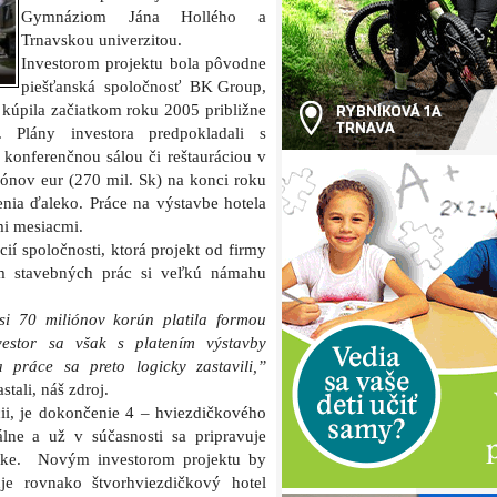
Gym­náziom Jána Hollého a
Trnavskou univerzitou.
Investorom projektu bola pôvodne
piešťanská spoločnosť BK Group,
kúpila začiatkom roku 2005 približne
 Plány investora predpokladali s
konferenčnou sálou či reštauráciou v
iónov eur (270 mil. Sk) na konci roku
ia ďaleko. Práce na výstavbe hotela
mi mesiacmi.
cií spoločnosti, ktorá projekt od firmy
ím stavebných prác si veľkú námahu
si 70 miliónov korún platila formou
vestor sa však s platením výstavby
 práce sa preto logicky zastavili,”
tali, náš zdroj.
ii, je dokončenie 4 – hviez­dičkového
lne a už v súčasnosti sa pripravuje
ánke. Novým investorom projektu by
je rovnako štvorhviezdič­kový hotel