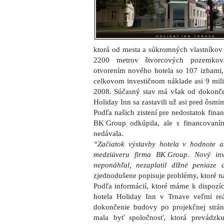
ktorá od mesta a súkromných vlastníkov 
2200 metrov štvorcových pozemkov.
otvorením nového hotela so 107 izbami, 
celkovom investičnom náklade asi 9 mi­l
2008. Súčasný stav má však od dokončen
Holiday Inn sa zastavili už asi pred ôsmi
Podľa našich zistení pre nedostatok finan
BK Group odkúpila, ale s financovan
nedávala.
“Začiatok výstavby hotela v hodnote a
medzi­úveru firma BK Group. Nový in
neponáhľal, nezaplatil dlžné peniaze a
zjednodušene popisuje problémy, ktoré nas
Podľa informácií, ktoré máme k dispozíc
hotela Holiday Inn v Trnave veľmi reá
dokončenie budovy po projekčnej str
mala byť spoločnosť, ktorá prevádzku