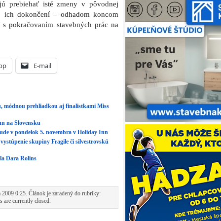
ajú prebiehať isté zmeny v pôvodnej
 po ich dokončení – odhadom koncom
ť s pokračovaním stavebných prác na
pp
E-mail
u, módnou prehliadkou aj finalistkami Miss
 Inn na Slovensku
bude v pondelok 5. novembra v Holiday Inn
vystúpenie skupiny Fragile či silvestrovskú
ola Dara Rolins
 2009 0:25. Článok je zaradený do rubriky:
 are currently closed.