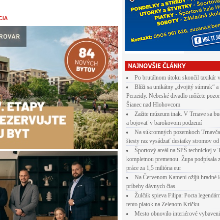
CIA
Po brutálnom útoku skončil taxikár 
Blíži sa unikátny „dvojitý súmrak“ a
Perzeidy. Nebeské divadlo môžete pozor
Šianec nad Hlohovcom
Zažite múzeum inak. V Trnave sa bu
a bojovať v barokovom podzemí
Na súkromných pozemkoch Trnavča
šiesty raz vysádzať desiatky stromov od
Športový areál na SPŠ technickej v 
kompletnou premenou. Župa podpísala 
práce za 1,5 milióna eur
Na Červenom Kameni ožijú hradné l
príbehy dávnych čias
Žulčák spieva Filipa: Pocta legendá
tento piatok na Zelenom Kríčku
Mesto obnovilo interiérové vybaven