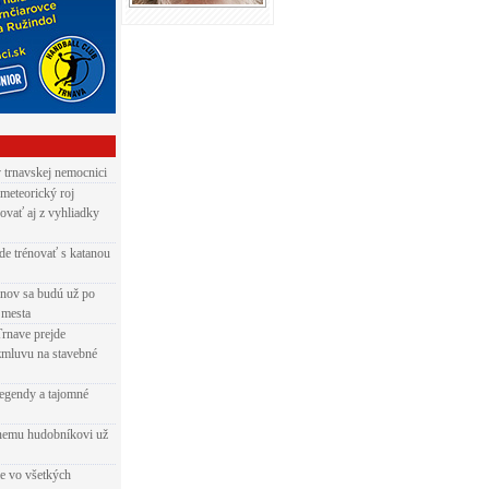
v trnavskej nemocnici
 meteorický roj
ovať aj z vyhliadky
de trénovať s katanou
nov sa budú už po
 mesta
Trnave prejde
zmluvu na stavebné
egendy a tajomné
rnemu hudobníkovi už
ie vo všetkých