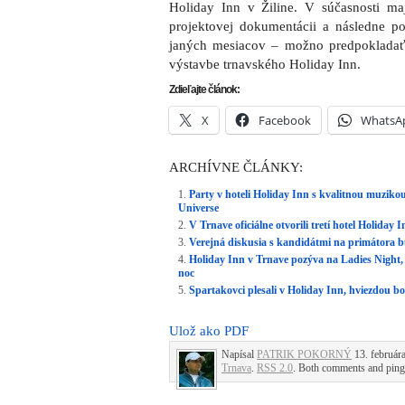
Holiday Inn v Žiline. V súčasnosti m
projektovej dokumentácii a následne
janých mesiacov – možno predpo­klada
výstavbe trnavského Holiday Inn.
Zdieľajte článok:
X
Facebook
WhatsA
ARCHÍVNE ČLÁNKY:
Party v hoteli Holiday Inn s kvalitnou muziko
Universe
V Trnave oficiálne otvorili tretí hotel Holiday
Verejná diskusia s kandidátmi na primátora 
Holiday Inn v Trnave pozýva na Ladies Night, 
noc
Spartakovci plesali v Holiday Inn, hviezdou b
Ulož ako PDF
Napísal
PATRIK POKORNÝ
13. februára
Trnava
.
RSS 2.0
. Both comments and pings