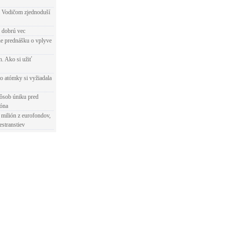
 Vodičom zjednoduší
e dobrú vec
e prednášku o vplyve
h. Ako si užiť
o atómky si vyžiadala
ôsob úniku pred
ióna
 milión z eurofondov,
estranstiev