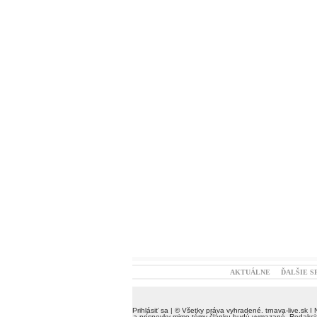
AKTUÁLNE
ĎALŠIE S
Prihlásiť sa
| © Všetky práva vyhradené.
trnava-live.sk
I 
a príspevky mimo témy článku budú vymazané. Redakcia 