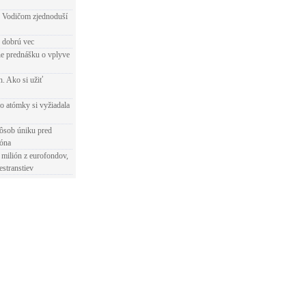
 Vodičom zjednoduší
e dobrú vec
e prednášku o vplyve
h. Ako si užiť
o atómky si vyžiadala
ôsob úniku pred
ióna
 milión z eurofondov,
estranstiev