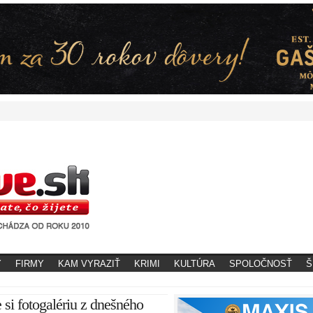
Y
FIRMY
KAM VYRAZIŤ
KRIMI
KULTÚRA
SPOLOČNOSŤ
Š
e si fotogalériu z dnešného