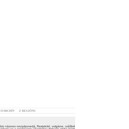
EOARCHÍV
Z REGIÓNU
hto názorov nezodpovedá. Rasistické, vulgárne, urážlivé
ádaniu sa a osočovaniu účastníkov diskusie alebo iných