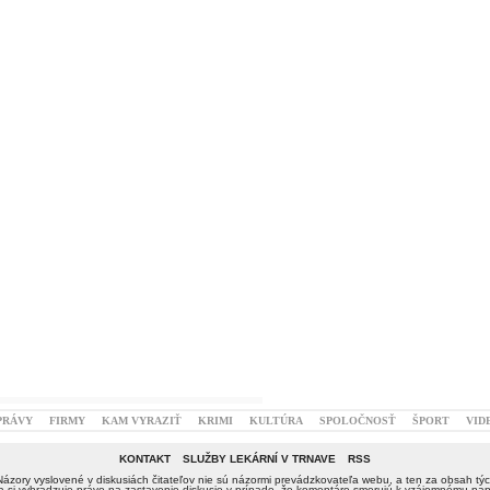
PRÁVY
FIRMY
KAM VYRAZIŤ
KRIMI
KULTÚRA
SPOLOČNOSŤ
ŠPORT
VID
KONTAKT
SLUŽBY LEKÁRNÍ V TRNAVE
RSS
Názory vyslovené v diskusiách čitateľov nie sú názormi prevádzkovateľa webu, a ten za obsah týc
si vyhradzuje právo na zastavenie diskusie v prípade, že komentáre smerujú k vzájomnému nap
osôb.