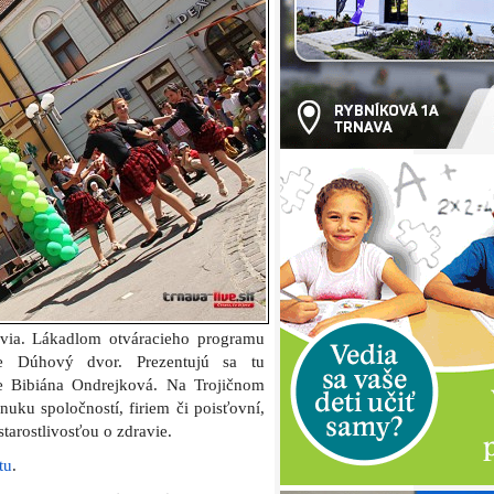
e Bibiána Ondrejková. Na Trojičnom
nuku spoločností, firiem či poisťovní,
tarostlivosťou o zdravie.
tu
.
gramu Dní zdravia, 10. jún 2010: