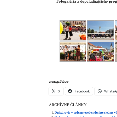
X
Facebook
WhatsA
ARCHÍVNE ČLÁNKY:
Dni zdravia + sedemstosedemdesiate siedme vý
Vo štvrtok otvoria brány v centre Trnavy už še
program
Centrum mesta žije tradičným podujatím Dni 
Dni zdravia ponúkajú osvetu aj inšpiráciu v o
Na pešiu zónu začali inštalovať prvky nového m
Ulož ako PDF
Napísal
PATRIK POKORNÝ
10. júna 201
Aktuálne
,
Trnava
.
RSS 2.0
. Both comments
INZER