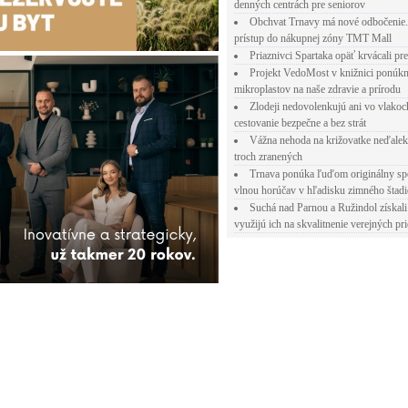
denných centrách pre seniorov
Obchvat Trnavy má nové odbočenie.
prístup do nákupnej zóny TMT Mall
Priaznivci Spartaka opäť krvácali pr
Projekt VedoMost v knižnici ponúkn
mikroplastov na naše zdravie a prírodu
Zlodeji nedovolenkujú ani vo vlakoc
cestovanie bezpečne a bez strát
Vážna nehoda na križovatke neďalek
troch zranených
Trnava ponúka ľuďom originálny sp
vlnou horúčav v hľadisku zimného štad
Suchá nad Parnou a Ružindol získali
využijú ich na skvalitnenie verejných pri