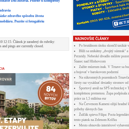
Po brutálnom útoku skončil taxikár 
Blíži sa unikátny „dvojitý súmrak“ a
Perzeidy. Nebeské divadlo môžete pozor
Šianec nad Hlohovcom
Zažite múzeum inak. V Trnave sa bu
a bojovať v barokovom podzemí
Na súkromných pozemkoch Trnavča
šiesty raz vysádzať desiatky stromov od
Športový areál na SPŠ technickej v 
kompletnou premenou. Župa podpísala 
práce za 1,5 milióna eur
Na Červenom Kameni ožijú hradné l
príbehy dávnych čias
Žulčák spieva Filipa: Pocta legendá
tento piatok na Zelenom Kríčku
Mesto obnovilo interiérové vybaven