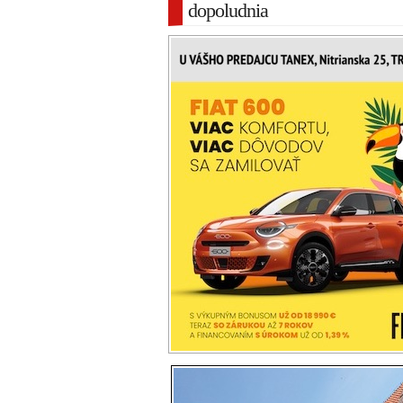
dopoludnia
Dnes ráno začali jubilejné 15. Dni zdr
pred trnavskou radnicou je podujat