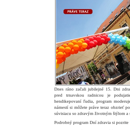
hendikepovaní ľudia, program moderuj
námestí si môžete práve teraz obzrieť po
súvisiacu so zdravým životným štýlom a s
Podrobný program Dní zdravia si pozrite
Fotogal
éria z dopoludňajšieho pro
Zdieľajte článok: