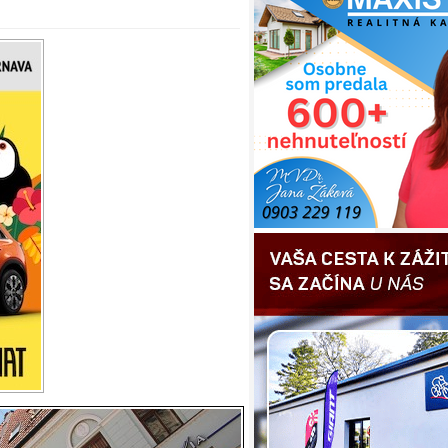
avia. Lákadlom otváracieho programu
ie Dúhový dvor. Prezentujú sa tu