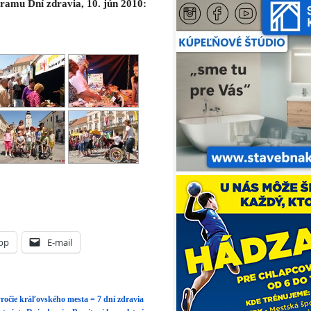
pp
E-mail
ročie kráľovského mesta = 7 dní zdravia
stnáste Dni zdravia. Pozrite si kompletný
zdravia
tázke zdravého spôsobu života
obiláru. Pozrite si fotogalériu
0 12:15. Článok je zaradený do rubriky:
 and pings are currently closed.
CIA