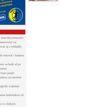
v trnavskej nemocnici
 meteorický roj
ovať aj z vyhliadky
de trénovať s katanou
nov sa budú už po
 mesta
Trnave prejde
zmluvu na stavebné
egendy a tajomné
rnemu hudobníkovi už
ie vo všetkých