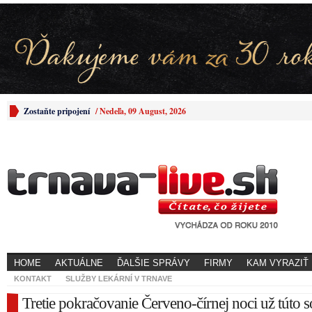
Zostaňte pripojení
/
Nedeľa, 09 August, 2026
HOME
AKTUÁLNE
ĎALŠIE SPRÁVY
FIRMY
KAM VYRAZIŤ
KONTAKT
SLUŽBY LEKÁRNÍ V TRNAVE
Tretie pokračovanie Červeno-čírnej noci už túto 