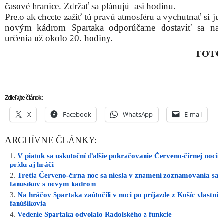
časové hranice. Zdržať sa plánujú asi hodinu.
Preto ak chcete zažiť tú pravú atmosféru a vychutnať si j
novým kádrom Spartaka odporúčame dostaviť sa na
určenia už okolo 20. hodiny.
FOT
Zdieľajte článok:
X
Facebook
WhatsApp
E-mail
ARCHÍVNE ČLÁNKY:
V piatok sa uskutoční ďalšie pokračovanie Červeno-čírnej noci
prídu aj hráči
Tretia Červeno-čírna noc sa niesla v znamení zoznamovania s
fanúšikov s novým kádrom
Na hráčov Spartaka zaútočili v noci po príjazde z Košíc vlastní
fanúšikovia
Vedenie Spartaka odvolalo Radolského z funkcie