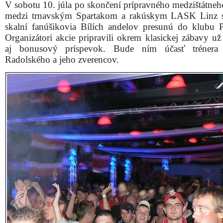
V sobotu 10. júla po skončení prípravného medzištátneh
medzi trnavským Spartakom a rakúskym LASK Linz s
skalní fanúšikovia Bílích andelov presunú do klubu P
Organizátori akcie pripravili okrem klasickej zábavy už
aj bonusový príspevok. Bude ním účasť trénera
Radolského a jeho zverencov.