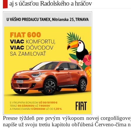
aj s účasťou Radolského a hráčov
Presne týždeň pre prvým výkopom novej corgoňligove
napíše už svoju tretiu kapitolu obľúbená Červeno-čírna n