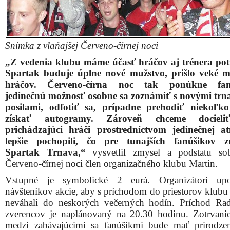
Snímka z vlaňajšej Červeno-čírnej noci
„Z vedenia klubu máme účasť hráčov aj trénera po
Spartak buduje úplne nové mužstvo, prišlo veké m
hráčov. Červeno-čírna noc tak ponúkne fan
jedinečnú možnosť osobne sa zoznámiť s novými tr
posilami, odfotiť sa, prípadne prehodiť niekoľko
získať autogramy. Zároveň chceme docieli
prichádzajúci hráči prostredníctvom jedinečnej a
lepšie pochopili, čo pre tunajších fanúšikov 
Spartak Trnava,“
vysvetlil zmysel a podstatu sob
Červeno-čírnej noci člen organizačného klubu Martin.
Vstupné je symbolické 2 eurá. Organizátori upo
návšteníkov akcie, aby s príchodom do priestorov klubu 
neváhali do neskorých večerných hodín. Príchod Ra
zverencov je naplánovaný na 20.30 hodinu. Zotrvani
medzi zabávajúcimi sa fanúšikmi bude mať prirodze