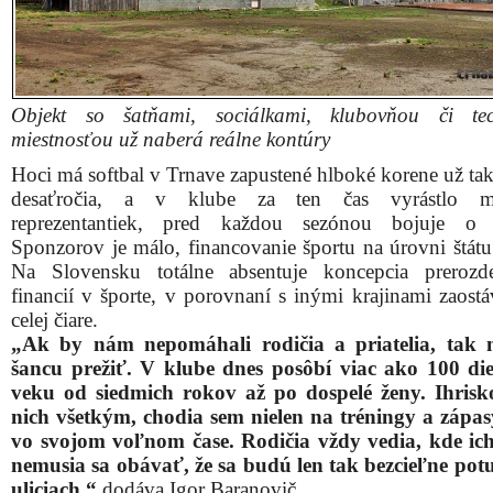
Objekt so šatňami, sociálkami, klubovňou či tec
miestnosťou už naberá reálne kontúry
Hoci má softbal v Trnave zapustené hlboké korene už ta
desaťročia, a v klube za ten čas vyrástlo m
reprezentantiek, pred každou sezónou bojuje o pr
Sponzorov je málo, financovanie športu na úrovni štátu
Na Slovensku totálne absentuje koncepcia prerozd
financií v športe, v porovnaní s inými krajinami zaost
celej čiare.
„Ak by nám nepomáhali rodičia a priatelia, tak
šancu prežiť. V klube dnes posôbí viac ako 100 di
veku od siedmich rokov až po dospelé ženy. Ihrisk
nich všetkým, chodia sem nielen na tréningy a zápasy
vo svojom voľnom čase. Rodičia vždy vedia, kde ic
nemusia sa obávať, že sa budú len tak bezcieľne pot
uliciach,“
dodáva Igor Baranovič.