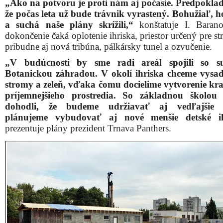
„Ako na potvoru je proti nám aj počasie. Predpoklad
že počas leta už bude trávnik vyrastený. Bohužiaľ, 
a suchá naše plány skrížili,“
konštatuje I. Barano
dokončenie čaká oplotenie ihriska, priestor určený pre st
pribudne aj nová tribúna, pálkársky tunel a ozvučenie.
„V budúcnosti by sme radi areál spojili so s
Botanickou záhradou. V okolí ihriska chceme vysa
stromy a zeleň, vďaka čomu docielime vytvorenie kra
príjemnejšieho prostredia. So základnou školou
dohodli, že budeme udržiavať aj vedľajšie i
plánujeme vybudovať aj nové menšie detské ih
prezentuje plány prezident Trnava Panthers.