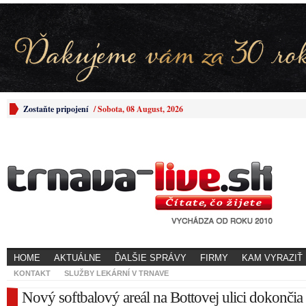
Zostaňte pripojení
/
Sobota, 08 August, 2026
HOME
AKTUÁLNE
ĎALŠIE SPRÁVY
FIRMY
KAM VYRAZIŤ
KONTAKT
SLUŽBY LEKÁRNÍ V TRNAVE
Nový softbalový areál na Bottovej ulici dokončia