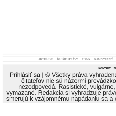
AKTUÁLNE
ĎALŠIE SPRÁVY
FIRMY
KAM VYRAZIŤ
KONTAKT
S
Prihlásiť sa
| © Všetky práva vyhraden
čitateľov nie sú názormi prevádzk
nezodpovedá. Rasistické, vulgárne,
vymazané. Redakcia si vyhradzuje právo
smerujú k vzájomnému napádaniu sa a o