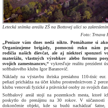
Letecká snímka areálu ZŠ na Bottovej ulici so zakreslení
Foto: Trnava 
„Peniaze vám dnes nedá nikto. Pomáhame si ako
Organizujeme brigády, pomocnú ruku nám po
rodičia našich dievčat, ale aj niektorí sponzori 
materiálu, vlastných výrobkov alebo formou posy
svojich zamestnancov,“
vykresľuje realitu prezident ú
softbalového klubu Igor Baranovič.
Náklady na výstavbu ihriska presiahnu 110-tisíc eur.
peňazí prichádza na účet klubu prostredníctvom 2 percen
klubu venovali fyzické a právnické osoby zo svojich dan
Softbalový areál stojí na pozemkoch mesta, ktoré i
poskytlo do prenájmu na 30 rokov. V súčasnosti 
dokončenie objekt, kde sa budú nachádzať šatne, 