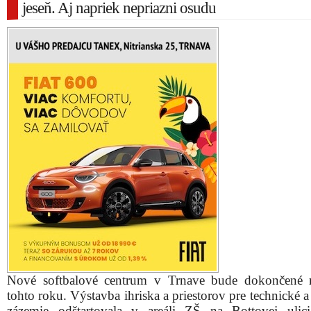
jeseň. Aj napriek nepriazni osudu
Nové softbalové centrum v Trnave bude dokončené 
tohto roku. Výstavba ihriska a priestorov pre technické a
zázemie odštartovala v areáli ZŠ na Bottovej ulic