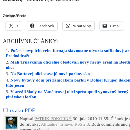
Zdieľajte článok:
X
Facebook
WhatsApp
E-mail
ARCHÍVNE ČLÁNKY:
Počas slowpitchového turnaja slávnostne otvoria softbalový ar
Prednádraží
Malí Trnavčania oficiálne otestovali nový herný areál na Beet
ulici
Na Bottovej ulici stavajú nové parkovisko
Nový bytový dom pri zámockom parku v Dolnej Krupej dokon
túto jeseň
V areáli školy na Vančurovej ulici sprístupnili vynovený herný 
pirátskou loďou
Ulož ako PDF
Napísal
PATRIK POKORNÝ
30. júla 2010 11:55. Článok je
do rubriky:
Aktuálne
,
Trnava
.
RSS 2.0
. Both comments and p
currently closed.