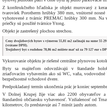
Z konštrukčného hľadiska je objekt murovaný z ker
tvaroviek Porotherm hrúbky 380 mm, vnútorné nosné 
vyhotovené z tvárnic PREMAC hrúbky 300 mm. Na v
priečky sú použité tvárnice Ytong.
Objekt je zastrešený plochou strechou.
Ceny dvojizbových bytov s výmerou 55,81 m2 začínajú na sume 55 29
(vrátane DPH).
Trojizbový byt s rozlohou 78,86 m2 môžete mať už za 79 127 eur s D
Vykurovanie objektu je riešené centrálne plynovou koto
Byty sa majiteľom odovzdávajú v štandarde holo
zriaďovacím vybavením ako sú WC, vaňa, vodovodné b
bezpečnostné vchodové dvere.
Predpokladaný termín ukončenia prác je koniec septemb
V Dolnej Krupej žije viac ako 2200 obyvateľov a
štandardnú občiansku vybavenosť. Vzdialenosť od Trna
kilometrov, čo predstavuje asi 7 minút jazdy autom.