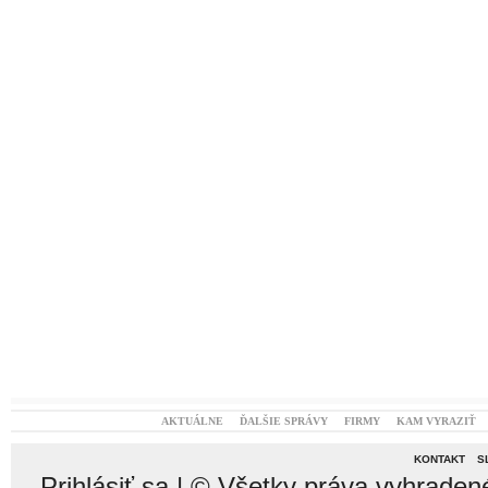
AKTUÁLNE
ĎALŠIE SPRÁVY
FIRMY
KAM VYRAZIŤ
KONTAKT
S
Prihlásiť sa
| © Všetky práva vyhraden