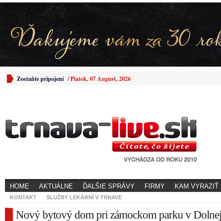
Zostaňte pripojení
/
Piatok, 07 August, 2026
HOME
AKTUÁLNE
ĎALŠIE SPRÁVY
FIRMY
KAM VYRAZIŤ
KONTAKT
SLUŽBY LEKÁRNÍ V TRNAVE
Nový bytový dom pri zámockom parku v Dolne