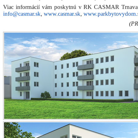
Viac informácií vám poskytnú v RK CASMAR Trnava,
info@casmar.sk
,
www.casmar.sk
,
www.parkbytovydom.
(PR