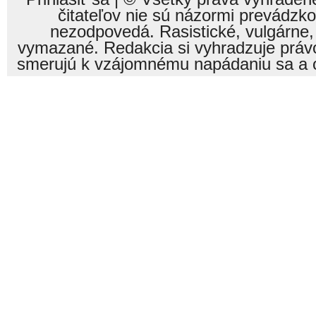
čitateľov nie sú názormi prevádzk
nezodpovedá. Rasistické, vulgárne,
vymazané. Redakcia si vyhradzuje právo
smerujú k vzájomnému napádaniu sa a o