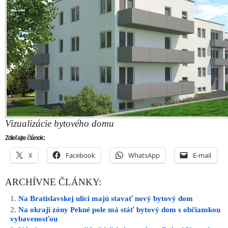
Vizualizácie bytového domu
Zdieľajte článok:
X
Facebook
WhatsApp
E-mail
ARCHÍVNE ČLÁNKY:
Na Bratislavskej ulici majú stavať nový bytový dom
Na okraji zóny Pekné pole má stáť bytový dom s občianskou
vybavenosťou