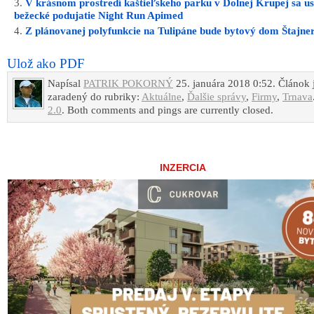
V krásnom prostredí kaštieľskeho parku v Dolnej Krupej sa us
bežecké podujatie Night Run Apimed
Z plánovanej polyfunkcie na Tulipáne bude bytový dom Štajne
Ulož ako PDF
Napísal
PATRIK POKORNÝ
25. januára 2018 0:52. Článok 
zaradený do rubriky:
Aktuálne
,
Ďalšie správy
,
Firmy
,
Trnava
2.0
. Both comments and pings are currently closed.
INZERCIA