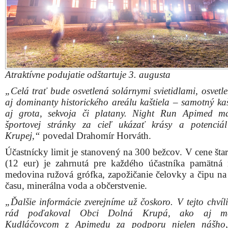
Atraktívne podujatie odštartuje 3. augusta
„Celá trať bude osvetlená solárnymi svietidlami, osvetl
aj dominanty historického areálu kaštiela – samotný kaš
aj grota, sekvoja či platany. Night Run Apimed m
športovej stránky za cieľ ukázať krásy a potenciá
Krupej,“
povedal Drahomír Horváth.
Účastnícky limit je stanovený na 300 bežcov. V cene šta
(12 eur) je zahrnutá pre každého účastníka pamätná 
medovina ružová grófka, zapožičanie čelovky a čipu na
času, minerálna voda a občerstvenie.
„Ďalšie informácie zverejníme už čoskoro. V tejto chvíl
rád poďakoval Obci Dolná Krupá, ako aj ma
Kudláčovcom z Apimedu za podporu nielen nášho,