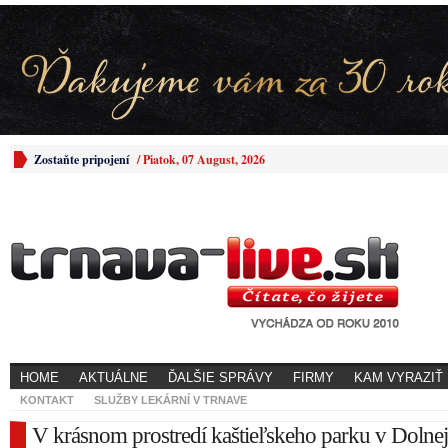
Zostaňte pripojení
/
Piatok, 07 August, 2026
HOME
AKTUÁLNE
ĎALŠIE SPRÁVY
FIRMY
KAM VYRAZIŤ
KONTAKT
SLUŽBY LEKÁRNÍ V TRNAVE
V krásnom prostredí kaštieľskeho parku v Dolnej