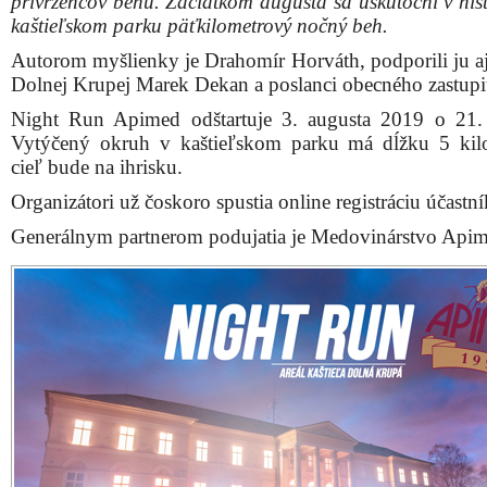
prívržencov behu. Začiatkom augusta sa uskutoční v his
kaštieľskom parku päťkilometrový nočný beh.
Autorom myšlienky je Drahomír Horváth, podporili ju aj 
Dolnej Krupej Marek Dekan a poslanci obecného zastupit
Night Run Apimed odštartuje 3. augusta 2019 o 21.
Vytýčený okruh v kaštieľskom parku má dĺžku 5 kil
cieľ bude na ihrisku.
Organizátori už čoskoro spustia online registráciu účastn
Generálnym partnerom podujatia je Medovinárstvo Apim