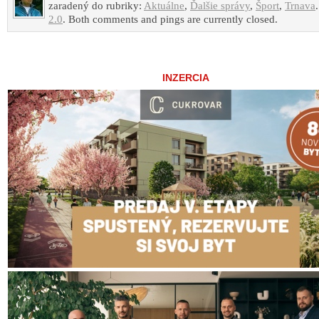
zaradený do rubriky:
Aktuálne
,
Ďalšie správy
,
Šport
,
Trnava
2.0
. Both comments and pings are currently closed.
INZERCIA