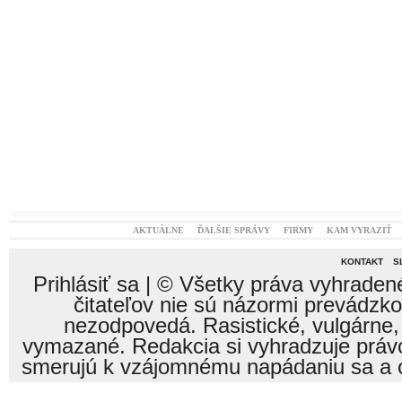
AKTUÁLNE
ĎALŠIE SPRÁVY
FIRMY
KAM VYRAZIŤ
KONTAKT
S
Prihlásiť sa
| © Všetky práva vyhraden
čitateľov nie sú názormi prevádzk
nezodpovedá. Rasistické, vulgárne,
vymazané. Redakcia si vyhradzuje právo
smerujú k vzájomnému napádaniu sa a o