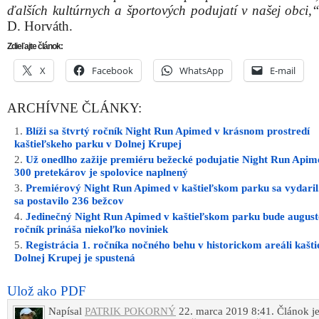
ďalších kultúrnych a športových podujatí v našej obci,
D. Horváth.
Zdieľajte článok:
X
Facebook
WhatsApp
E-mail
ARCHÍVNE ČLÁNKY:
Blíži sa štvrtý ročník Night Run Apimed v krásnom prostredí
kaštieľskeho parku v Dolnej Krupej
Už onedlho zažije premiéru bežecké podujatie Night Run Apim
300 pretekárov je spolovice naplnený
Premiérový Night Run Apimed v kaštieľskom parku sa vydaril.
sa postavilo 236 bežcov
Jedinečný Night Run Apimed v kaštieľskom parku bude august
ročník prináša niekoľko noviniek
Registrácia 1. ročníka nočného behu v historickom areáli kašti
Dolnej Krupej je spustená
Ulož ako PDF
Napísal
PATRIK POKORNÝ
22. marca 2019 8:41. Článok j