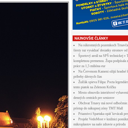
Na súkromných pozemkoch Trnavča
šiesty raz vysádzať desiatky stromov od
Športový areál na SPŠ technickej v 
kompletnou premenou. Župa podpísala 
práce za 1,5 milióna eur
Na Červenom Kameni ožijú hradné l
príbehy dávnych čias
Žulčák spieva Filipa: Pocta legendá
tento piatok na Zelenom Kríčku
Mesto obnovilo interiérové vybaven
denných centrách pre seniorov
Obchvat Trnavy má nové odbočenie.
prístup do nákupnej zóny TMT Mall
Priaznivci Spartaka opäť krvácali pr
Projekt VedoMost v knižnici ponúkn
mikroplastov na naše zdravie a prírodu