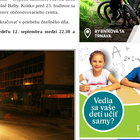
olné Bašty. Krátko pred 23. hodinou sa
storov občerstvovacieho centra.
okračovať v priebehu dnešného dňa.
nedeľu 12. septembra medzi 22.30 a