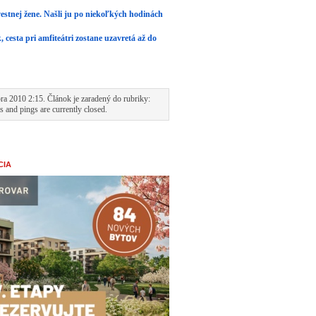
vestnej žene. Našli ju po niekoľkých hodinách
cesta pri amfiteátri zostane uzavretá až do
ra 2010 2:15. Článok je zaradený do rubriky:
 and pings are currently closed.
CIA