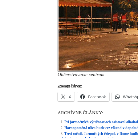
Občerstvovacie centrum
Zdieľajte článok:
X
Facebook
WhatsA
ARCHÍVNE ČLÁNKY:
Pri jarmočných výtržnostiach asistoval alkohol
Hornopotočná ulica bude cez víkend v dopolu
Tretí ročník Jarmočných čriepok v Dome hu