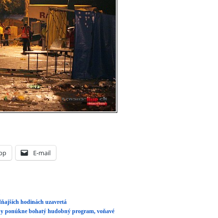
pp
E-mail
dňajších hodinách uzavretá
dby ponúkne bohatý hudobný program, voňavé