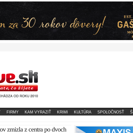
Y
FIRMY
KAM VYRAZIŤ
KRIMI
KULTÚRA
SPOLOČNOSŤ
Š
v zmizla z centra po dvoch