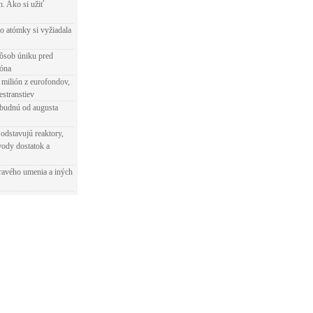
h. Ako si užiť
o atómky si vyžiadala
ôsob úniku pred
ióna
 milión z eurofondov,
estranstiev
ibudnú od augusta
odstavujú reaktory,
vody dostatok a
ravého umenia a iných