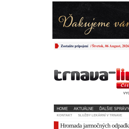
Zostaňte pripojení
/
Štvrtok, 06 August, 2026
HOME
AKTUÁLNE
ĎALŠIE SPRÁV
KONTAKT
SLUŽBY LEKÁRNÍ V TRNAVE
Hromada jarmočných odpadko