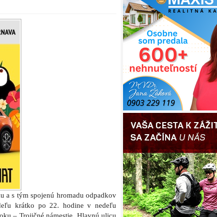
oku a s tým spojenú hromadu odpadkov
edeľu krátko po 22. hodine v nedeľu
oku – Trojičné námestie, Hlavnú ulicu