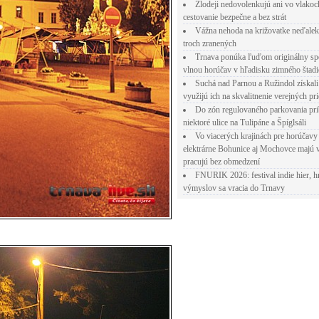
Zlodeji nedovolenkujú ani vo vlakoc
cestovanie bezpečne a bez strát
Vážna nehoda na križovatke neďalek
troch zranených
Trnava ponúka ľuďom originálny sp
vlnou horúčav v hľadisku zimného štad
Suchá nad Parnou a Ružindol získali
využijú ich na skvalitnenie verejných pri
Do zón regulovaného parkovania pr
niektoré ulice na Tulipáne a Špíglsáli
Vo viacerých krajinách pre horúčavy 
elektrárne Bohunice aj Mochovce majú 
pracujú bez obmedzení
FNURIK 2026: festival indie hier, h
výmyslov sa vracia do Trnavy