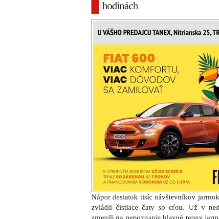
hodinách
Nápor desiatok tisíc návštevníkov jarm
zvládli čistiace čaty so cťou. Už v n
zmenili na nepoznanie hlavné tepny jarm