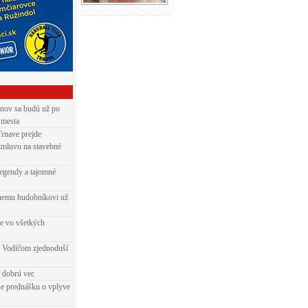
nov sa budú už po
 mesta
Trnave prejde
zmluvu na stavebné
egendy a tajomné
rnemu hudobníkovi už
ie vo všetkých
 Vodičom zjednoduší
e dobrú vec
e prednášku o vplyve