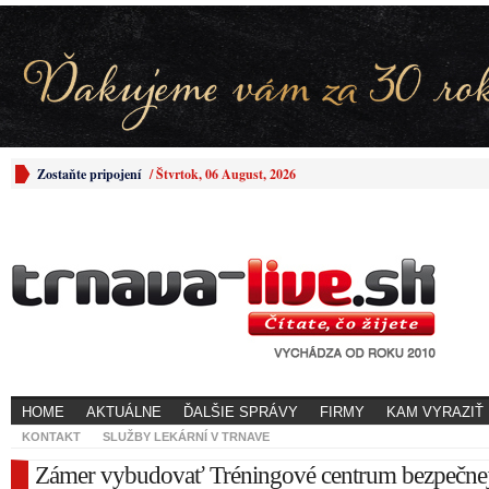
Zostaňte pripojení
/
Štvrtok, 06 August, 2026
HOME
AKTUÁLNE
ĎALŠIE SPRÁVY
FIRMY
KAM VYRAZIŤ
KONTAKT
SLUŽBY LEKÁRNÍ V TRNAVE
Zámer vybudovať Tréningové centrum bezpečnej