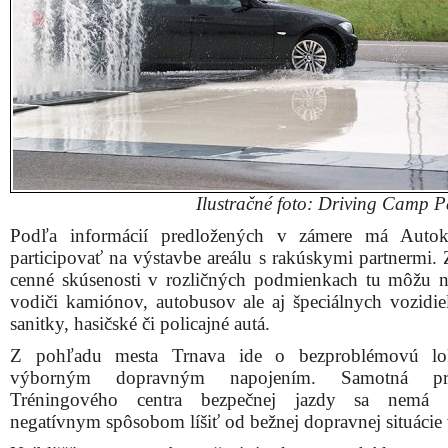
Ilustračné foto: Driving Camp P
Podľa informácií predložených v zámere má Auto
participovať na výstavbe areálu s rakúskymi partnermi. 
cenné skúsenosti v rozličných podmienkach tu môžu n
vodiči kamiónov, autobusov ale aj špeciálnych vozidie
sanitky, hasičské či policajné autá.
Z pohľadu mesta Trnava ide o bezproblémovú lok
výborným dopravným napojením. Samotná pre
Tréningového centra bezpečnej jazdy sa nemá 
negatívnym spôsobom líšiť od bežnej dopravnej situácie 