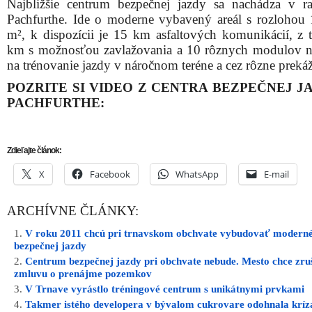
Najbližšie centrum bezpečnej jazdy sa nachádza v 
Pachfurthe. Ide o moderne vybavený areál s rozlohou 1
m², k dispozícii je 15 km asfaltových komunikácií, z 
km s možnosťou zavlažovania a 10 rôznych modulov n
na trénovanie jazdy v náročnom teréne a cez rôzne preká
POZRITE SI VIDEO Z CENTRA BEZPEČNEJ J
PACHFURTHE:
Zdieľajte článok:
X
Facebook
WhatsApp
E-mail
ARCHÍVNE ČLÁNKY:
V roku 2011 chcú pri trnavskom obchvate vybudovať modern
bezpečnej jazdy
Centrum bezpečnej jazdy pri obchvate nebude. Mesto chce zru
zmluvu o prenájme pozemkov
V Trnave vyrástlo tréningové centrum s unikátnymi prvkami
Takmer istého developera v bývalom cukrovare odohnala kríza