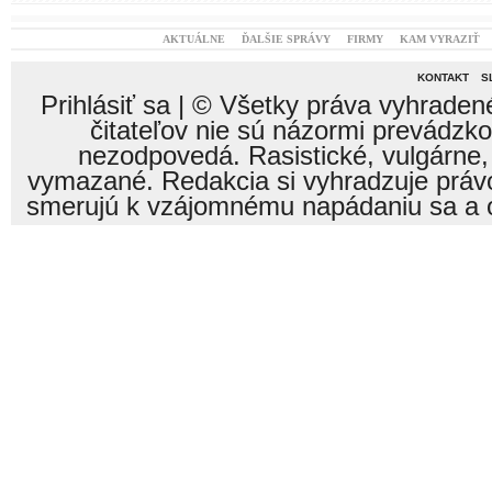
AKTUÁLNE
ĎALŠIE SPRÁVY
FIRMY
KAM VYRAZIŤ
KONTAKT
S
Prihlásiť sa
| © Všetky práva vyhraden
čitateľov nie sú názormi prevádzk
nezodpovedá. Rasistické, vulgárne,
vymazané. Redakcia si vyhradzuje právo
smerujú k vzájomnému napádaniu sa a o