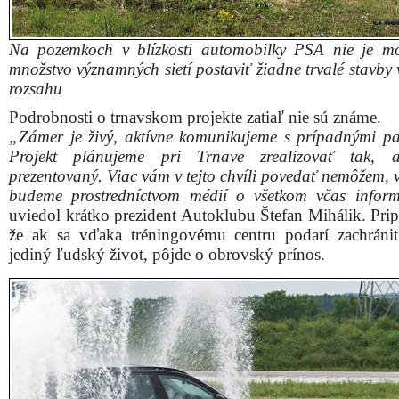
Na pozemkoch v blízkosti automobilky PSA nie je m
množstvo významných sietí postaviť žiadne trvalé stavby
rozsahu
Podrobnosti o trnavskom projekte zatiaľ nie sú známe.
„Zámer je živý, aktívne komunikujeme s prípadnými pa
Projekt plánujeme pri Trnave zrealizovať tak, 
prezentovaný. Viac vám v tejto chvíli povedať nemôžem, 
budeme prostredníctvom médií o všetkom včas infor
uviedol krátko prezident Autoklubu Štefan Mihálik. Pri
že ak sa vďaka tréningovému centru podarí zachráni
jediný ľudský život, pôjde o obrovský prínos.