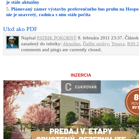
je stále aktuálny
Plánovaný zámer výstavby preferenčného bus pruhu na Hospo
nie je uzavretý, radnica s ním stále počíta
Ulož ako PDF
Napísal
PATRIK POKORNÝ
8. februára 2011 23:37. Článok
zaradený do rubriky:
Aktuálne
,
Ďalšie správy
,
Trnava
.
RSS 2
comments and pings are currently closed.
INZERCIA