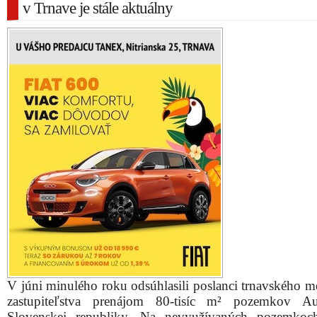
v Trnave je stále aktuálny
V júni minulého roku odsúhlasili poslanci trnavského m
zastupiteľstva prenájom 80-tisíc m² pozemkov Au
Slovenskej republiky. Na nevyužívaných pozemkoc