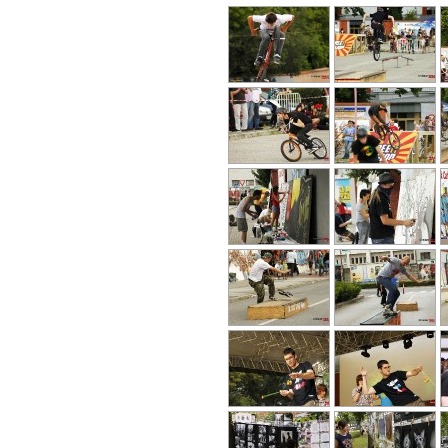
1
2
Zdieľajte článok:
X
Facebook
WhatsA
ARCHÍVNE ČLÁNKY:
Nová akcia StreeTT Session v amfiku má osl
Hokejové hviezdy, výborné vínko aj skvelé kon
Zdraví športovci ruka v ruke s hendikepovaným
Štartuje už 11. ročník Trnavskej Hit Beach Li