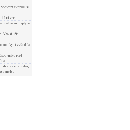
 Vodičom zjednoduší
e dobrú vec
e prednášku o vplyve
h. Ako si užiť
o atómky si vyžiadala
ôsob úniku pred
ióna
 milión z eurofondov,
estranstiev