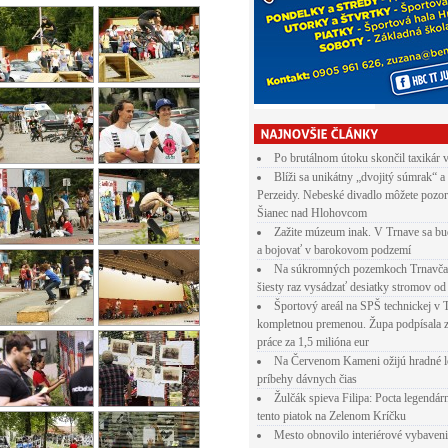
Po brutálnom útoku skončil taxikár 
►
Blíži sa unikátny „dvojitý súmrak“ a
Perzeidy. Nebeské divadlo môžete pozor
Šianec nad Hlohovcom
Zažite múzeum inak. V Trnave sa bu
a bojovať v barokovom podzemí
Na súkromných pozemkoch Trnavča
šiesty raz vysádzať desiatky stromov od
pp
E-mail
Športový areál na SPŠ technickej v 
kompletnou premenou. Župa podpísala 
práce za 1,5 milióna eur
Na Červenom Kameni ožijú hradné l
príbehy dávnych čias
oviť najmä mladých Trnavčanov
Žulčák spieva Filipa: Pocta legendá
certy. V okolí Trnavy bude cez víkend živo
tento piatok na Zelenom Kríčku
i ukážu, že v športe hranice neexistujú
Mesto obnovilo interiérové vybaven
gy, v Centre plážových športov bude aj počas