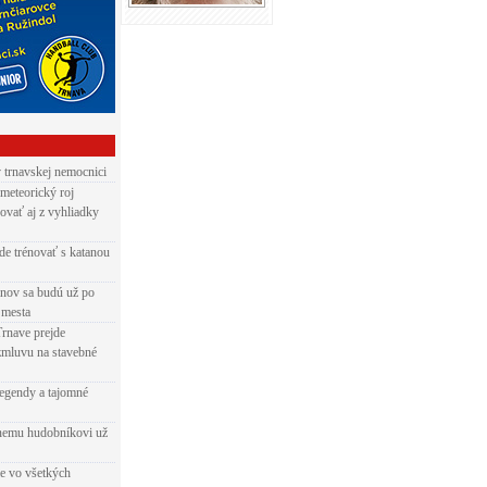
v trnavskej nemocnici
 meteorický roj
ovať aj z vyhliadky
de trénovať s katanou
nov sa budú už po
 mesta
Trnave prejde
zmluvu na stavebné
egendy a tajomné
rnemu hudobníkovi už
ie vo všetkých