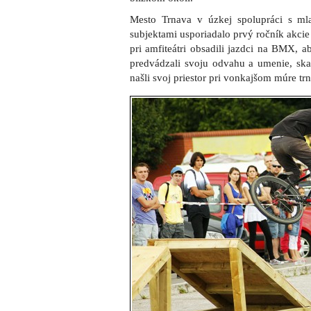
Prieméra StreeTT Session zaujala stovky
V rámci StreeTT Session prichýlili organi
ročník súťažnej výstavy fotografií Foto
možnosť návštevníci prezerať v priebe
Medzitým na pódiu predvádzali skv
bicykloch, došlo aj na ukážky športu, k
YoYo.
Do toho všetkého výborná muzika a 
skupín.
„Za vznikom tejto akcie bola takpovedi
existuje mnoho tradičných podujatí pre s
chceli vytvoriť niečo nové, čo by o
premiérovej StreeTT Session sme spokojní
ako dnes,“
pozitívne zhodnotil prvý 