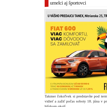
umelci aj športovci
Takmer čokoľvek si predstavíte pod te
vidieť a zažiť počas soboty 18. júna v p
blízkom okolí.
Mesto Trnava v úzkej spolupráci s ml
subjektami usporiadalo prvý ročník akcie
pri amfiteátri obsadili jazdci na BMX, 
predvádzali svoju odvahu a umenie, skateb
našli svoj priestor pri vonkajšom múre t