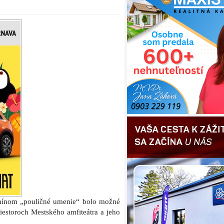
rmínom „pouličné umenie“ bolo možné
riestoroch Mestského amfiteátra a jeho
adou organizáciou Bronco a ďalšími
 nazvanej StreeTT Session. Parkovisko
aby tu medzi prekážkami a na skokoch
oardisti, inline korčuliari a sprejeri
rnavského amfika.