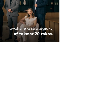
PRÁVY
FIRMY
KAM VYRAZIŤ
KRIMI
KULTÚRA
SPOLOČNOSŤ
ŠPORT
VID
KONTAKT
SLUŽBY LEKÁRNÍ V TRNAVE
RSS
Názory vyslovené v diskusiách čitateľov nie sú názormi prevádzkovateľa webu, a ten za obsah týc
si vyhradzuje právo na zastavenie diskusie v prípade, že komentáre smerujú k vzájomnému nap
osôb.