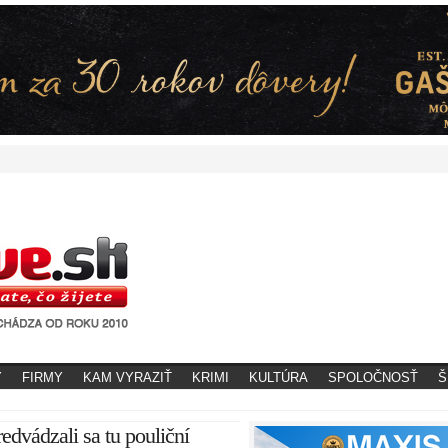
Y
FIRMY
KAM VYRAZIŤ
KRIMI
KULTÚRA
SPOLOČNOSŤ
Š
edvádzali sa tu pouliční