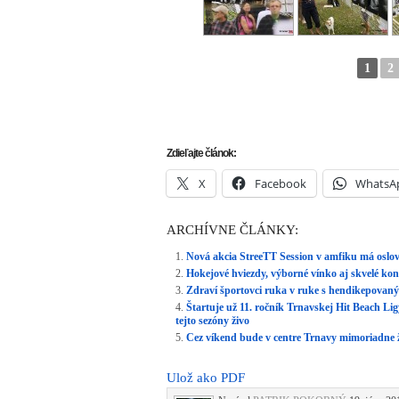
tejto sezóny živo
Cez víkend bude v centre Trnavy mimoriadne 
Ulož ako PDF
Napísal
PATRIK POKORNÝ
19. júna 201
Aktuálne
,
Ďalšie správy
,
Trnava
.
RSS 2.0
.
INZER