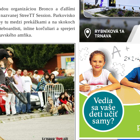
 Trnavčanov
zátori pod svoje svoje krídla aj druhý
park. Desiatky súťažných prác si mali
hu celej akcie priamo v amfiteátri.
elé triky vymakaní borci na BMX
torý má tiež svoje korene na ulici –
rachot v podaní DJ-ov a hudobných
ac spoločenská objednávka. V Trnave
trednú aj staršiu generáciu, preto sme
slovilo najmä mladých. S priebehom
. Dúfam, že o rok príde ešte viac ľudí
a hneď úspešný pokus o usporiadanie