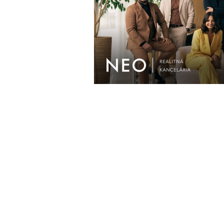
AKTUÁLNE
ĎALŠIE S
Prihlásiť sa
| © Všetky práva vyhradené.
trnava-live.sk
I 
a príspevky mimo témy článku budú vymazané. Redakcia 