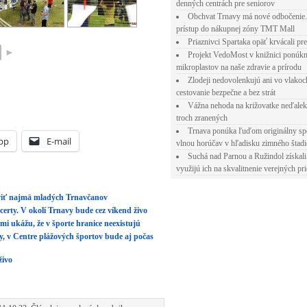
denných centrách pre seniorov
Obchvat Trnavy má nové odbočenie.
živo
prístup do nákupnej zóny TMT Mall
Priaznivci Spartaka opäť krvácali pr
Projekt VedoMost v knižnici ponúkn
mikroplastov na naše zdravie a prírodu
1 10:22. Článok je zaradený do rubriky:
Zlodeji nedovolenkujú ani vo vlakoc
 Both comments and pings are currently closed.
cestovanie bezpečne a bez strát
Vážna nehoda na križovatke neďalek
troch zranených
Trnava ponúka ľuďom originálny sp
CIA
vlnou horúčav v hľadisku zimného štad
Suchá nad Parnou a Ružindol získali
využijú ich na skvalitnenie verejných pri