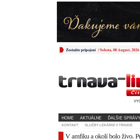
Zostaňte pripojení
/
Sobota, 08 August, 2026
HOME
AKTUÁLNE
ĎALŠIE SPRÁV
KONTAKT
SLUŽBY LEKÁRNÍ V TRNAVE
V amfiku a okolí bolo živo. Pr