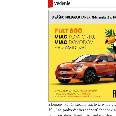
vedenie
Zlomený konár stromu zachytený na el
19. júna podvečer bezpečnosť chodcov na
bolo povolaných päť príslušníkov z hasičs