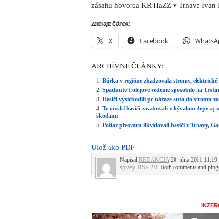
zásahu hovorca KR HaZZ v Trnave Ivan 
Zdieľajte článok:
X
Facebook
WhatsA
ARCHÍVNE ČLÁNKY:
Búrka v regióne zhadzovala stromy, elektrické 
Spadnuté trolejové vedenie spôsobilo na Trstín
Hasiči vyslobodili po náraze auta do stromu z
Trnavskí hasiči zasahovali v bývalom depe aj v
škodami
Požiar pivovaru likvidovali hasiči z Trnavy, Ga
Ulož ako PDF
Napísal
REDAKCIA
20. júna 2011 11:19.
správy
.
RSS 2.0
. Both comments and pings 
INZER