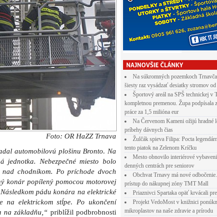
Na súkromných pozemkoch Trnavča
šiesty raz vysádzať desiatky stromov od
Športový areál na SPŠ technickej v 
kompletnou premenou. Župa podpísala 
práce za 1,5 milióna eur
Na Červenom Kameni ožijú hradné l
príbehy dávnych čias
Foto: OR HaZZ Trnava
Žulčák spieva Filipa: Pocta legendá
tento piatok na Zelenom Kríčku
žiadal automobilovú plošinu Bronto. Na
Mesto obnovilo interiérové vybaven
jná jednotka. Nebezpečné miesto bolo
denných centrách pre seniorov
el nad chodníkom. Po príchode dvoch
Obchvat Trnavy má nové odbočenie.
ný konár popílený pomocou motorovej
prístup do nákupnej zóny TMT Mall
. Následkom pádu konára na elektrické
Priaznivci Spartaka opäť krvácali pr
e na elektrickom stĺpe. Po ukončení
Projekt VedoMost v knižnici ponúkn
mikroplastov na naše zdravie a prírodu
a na základňu,“
priblížil podbrobnosti