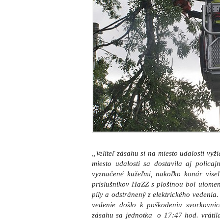
„Veliteľ zásahu si na miesto udalosti vy
miesto udalosti sa dostavila aj polica
vyznačené kužeľmi, nakoľko konár vis
príslušníkov HaZZ s plošinou bol ulome
píly a odstránený z elektrického vedenia
vedenie došlo k poškodeniu svorkovnic
zásahu sa jednotka o 17:47 hod. vrátil