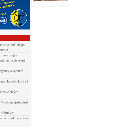
nov sa budú už po
 mesta
Trnave prejde
zmluvu na stavebné
egendy a tajomné
rnemu hudobníkovi už
ie vo všetkých
 Vodičom zjednoduší
e dobrú vec
e prednášku o vplyve