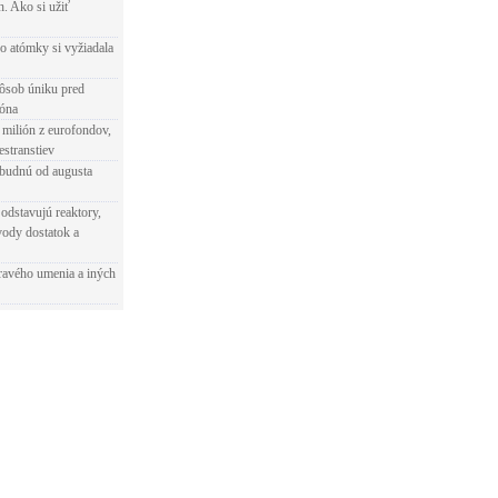
h. Ako si užiť
o atómky si vyžiadala
ôsob úniku pred
ióna
 milión z eurofondov,
estranstiev
ibudnú od augusta
odstavujú reaktory,
vody dostatok a
ravého umenia a iných