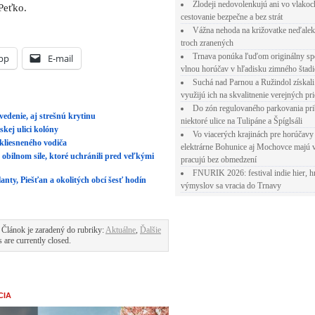
Zlodeji nedovolenkujú ani vo vlakoc
Peťko.
cestovanie bezpečne a bez strát
Vážna nehoda na križovatke neďalek
troch zranených
Trnava ponúka ľuďom originálny sp
pp
E-mail
vlnou horúčav v hľadisku zimného štad
Suchá nad Parnou a Ružindol získali
využijú ich na skvalitnenie verejných pri
Do zón regulovaného parkovania pr
vedenie, aj strešnú krytinu
niektoré ulice na Tulipáne a Špíglsáli
skej ulici kolóny
Vo viacerých krajinách pre horúčavy 
akliesneného vodiča
elektrárne Bohunice aj Mochovce majú 
 obilnom sile, ktoré uchránili pred veľkými
pracujú bez obmedzení
FNURIK 2026: festival indie hier, h
lanty, Piešťan a okolitých obcí šesť hodín
výmyslov sa vracia do Trnavy
 Článok je zaradený do rubriky:
Aktuálne
,
Ďalšie
are currently closed.
CIA