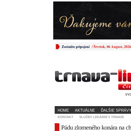
Zostaňte pripojení
/
Štvrtok, 06 August, 2026
HOME
AKTUÁLNE
ĎALŠIE SPRÁV
KONTAKT
SLUŽBY LEKÁRNÍ V TRNAVE
Pádu zlomeného konára na cho