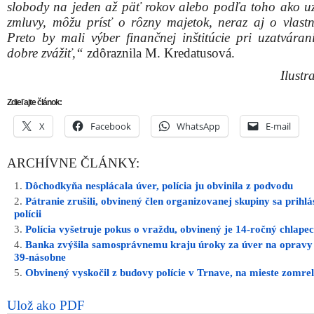
slobody na jeden až päť rokov alebo podľa toho ako uz
zmluvy, môžu prísť o rôzny majetok, neraz aj o vlast
Preto by mali výber finančnej inštitúcie pri uzatváran
dobre zvážiť,“
zdôraznila M. Kredatusová.
Ilustr
Zdieľajte článok:
X
Facebook
WhatsApp
E-mail
ARCHÍVNE ČLÁNKY:
Dôchodkyňa nesplácala úver, polícia ju obvinila z podvodu
Pátranie zrušili, obvinený člen organizovanej skupiny sa prihlás
polícii
Polícia vyšetruje pokus o vraždu, obvinený je 14-ročný chlapec
Banka zvýšila samosprávnemu kraju úroky za úver na opravy 
39-násobne
Obvinený vyskočil z budovy polície v Trnave, na mieste zomrel
Ulož ako PDF