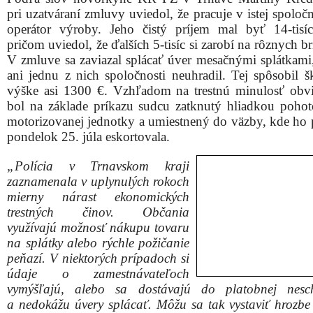
pri uzatváraní zmluvy uviedol, že pracuje v istej spoloč
operátor výroby. Jeho čistý príjem mal byť 14-tisí
pričom uviedol, že ďalších 5-tisíc si zarobí na rôznych b
V zmluve sa zaviazal splácať úver mesačnými splátkami
ani jednu z nich spoločnosti neuhradil. Tej spôsobil 
výške asi 1300 €. Vzhľadom na trestnú minulosť obv
bol na základe príkazu sudcu zatknutý hliadkou pohot
motorizovanej jednotky a umiestnený do väzby, kde ho p
pondelok 25. júla eskortovala.
„Polícia v Trnavskom kraji
zaznamenala v uplynulých rokoch
mierny nárast ekonomických
trestných činov. Občania
využívajú možnosť nákupu tovaru
na splátky alebo rýchle požičanie
peňazí. V niektorých prípadoch si
údaje o zamestnávateľoch
vymýšľajú, alebo sa dostávajú do platobnej nesch
a nedokážu úvery splácať. Môžu sa tak vystaviť hrozbe