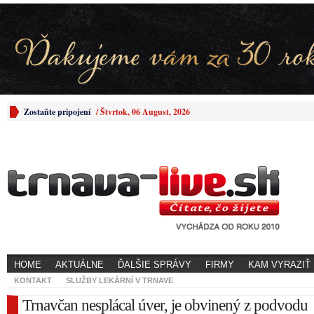
Zostaňte pripojení
/
Štvrtok, 06 August, 2026
HOME
AKTUÁLNE
ĎALŠIE SPRÁVY
FIRMY
KAM VYRAZIŤ
KONTAKT
SLUŽBY LEKÁRNÍ V TRNAVE
Trnavčan nesplácal úver, je obvinený z podvodu