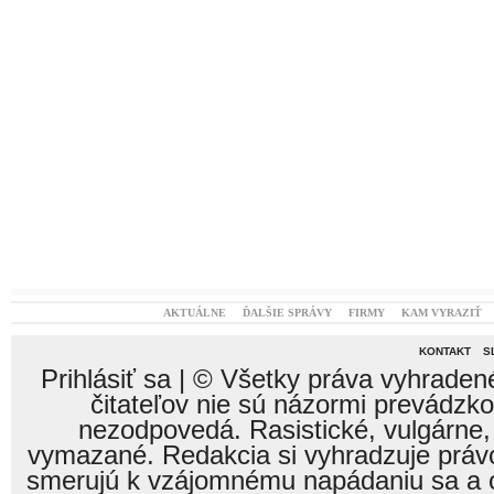
AKTUÁLNE
ĎALŠIE SPRÁVY
FIRMY
KAM VYRAZIŤ
KONTAKT
S
Prihlásiť sa
| © Všetky práva vyhraden
čitateľov nie sú názormi prevádzk
nezodpovedá. Rasistické, vulgárne,
vymazané. Redakcia si vyhradzuje právo
smerujú k vzájomnému napádaniu sa a o