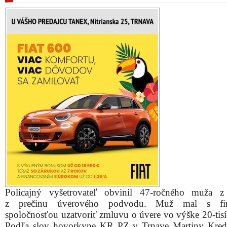
Policajný vyšetrovateľ obvinil 47-ročného muža z
z prečinu úverového podvodu. Muž mal s fi
spoločnosťou uzatvoriť zmluvu o úvere vo výške 20-tisí
Podľa slov hovorkyne KR PZ v Trnave Martiny Kred